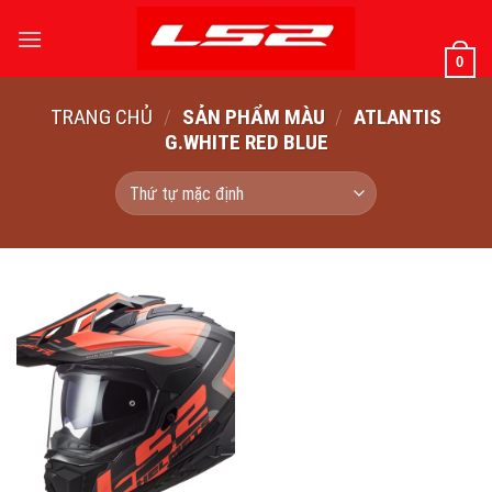
Bỏ
qua
0
nội
dung
TRANG CHỦ
/
SẢN PHẨM MÀU
/
ATLANTIS
G.WHITE RED BLUE