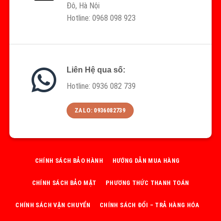
Đô, Hà Nội
Hotline: 0968 098 923
Liên Hệ qua số:
Hotline: 0936 082 739
ZALO: 0936082739
CHÍNH SÁCH BẢO HÀNH
HƯỚNG DẪN MUA HÀNG
CHÍNH SÁCH BẢO MẬT
PHƯƠNG THỨC THANH TOÁN
CHÍNH SÁCH VẬN CHUYỂN
CHÍNH SÁCH ĐỔI – TRẢ HÀNG HÓA