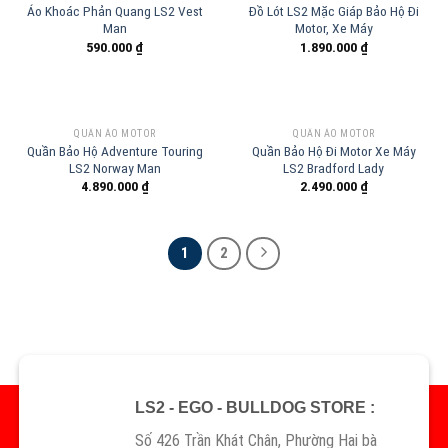
Áo Khoác Phản Quang LS2 Vest
Đồ Lót LS2 Mặc Giáp Bảo Hộ Đi
Man
Motor, Xe Máy
590.000
₫
1.890.000
₫
QUẦN ÁO MOTOR
QUẦN ÁO MOTOR
Quần Bảo Hộ Adventure Touring
Quần Bảo Hộ Đi Motor Xe Máy
LS2 Norway Man
LS2 Bradford Lady
4.890.000
₫
2.490.000
₫
1
2
LS2 - EGO - BULLDOG STORE :
Số 426 Trần Khát Chân, Phường Hai bà