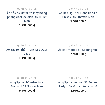
QUẦN ÁO MOTOR
QUẦN ÁO MOTOR
Áo bảo hộ Motor, xe máy mang
Áo Bảo Hộ Thời Trang Hoodie
phong cách cổ điển LS2 Bullet
Unisex LS2 Throttle Man
Man
3.590.000
₫
3.790.000
₫
QUẦN ÁO MOTOR
QUẦN ÁO MOTOR
Áo Bảo Hộ Thời Trang LS2 Oaky
Áo bảo motor LS2 Sepang Man
Lady
2.990.000
₫
3.490.000
₫
QUẦN ÁO MOTOR
QUẦN ÁO MOTOR
Áo giáp bảo hộ Adventure
Áo giáp bảo motor LS2 Sepang
Touring LS2 Norway Man
Lady – Áo Motor dành cho nữ
6.990.000
₫
2.990.000
₫