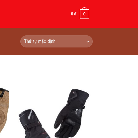
0
₫
0