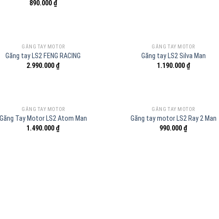
890.000
₫
HẾT HÀNG
GĂNG TAY MOTOR
GĂNG TAY MOTOR
Găng tay LS2 FENG RACING
Găng tay LS2 Silva Man
2.990.000
₫
1.190.000
₫
GĂNG TAY MOTOR
GĂNG TAY MOTOR
Găng Tay Motor LS2 Atom Man
Găng tay motor LS2 Ray 2 Man
1.490.000
₫
990.000
₫