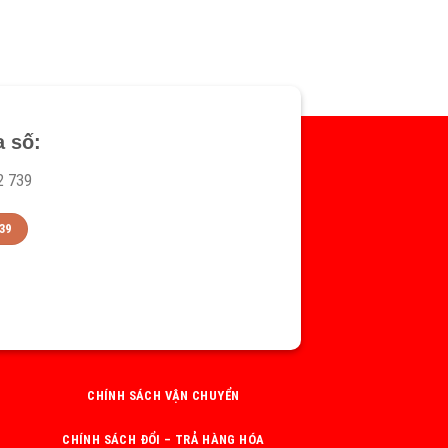
a số:
2 739
39
CHÍNH SÁCH VẬN CHUYỂN
CHÍNH SÁCH ĐỔI – TRẢ HÀNG HÓA