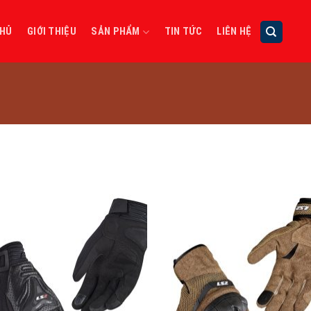
CHỦ
GIỚI THIỆU
SẢN PHẨM
TIN TỨC
LIÊN HỆ