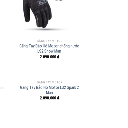
GĂNG TAY MOTOR
Găng Tay Bảo Hộ Motor chống nước
LS2 Snow Man
2.090.000
₫
HẾT HÀNG
GĂNG TAY MOTOR
Găng Tay Bảo Hộ Motor LS2 Spark 2
Man
Man
2.090.000
₫