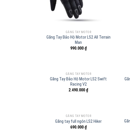
GĂNG TAY MOTOR
Găng Tay Bảo Hộ Motor LS2 All Terrain
Man
990.000
₫
GĂNG TAY MOTOR
Găng Tay Bảo Hộ Motor LS2 Swift
Gă
Racing V2
2.490.000
₫
GĂNG TAY MOTOR
Găn
Găng tay full ngón LS2 Hiker
690.000
₫