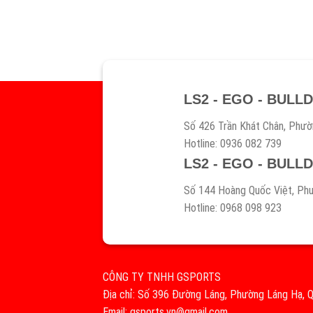
LS2 - EGO - BULL
Số 426 Trần Khát Chân, Phườ
Hotline: 0936 082 739
LS2 - EGO - BULL
Số 144 Hoàng Quốc Việt, Phư
Hotline: 0968 098 923
CÔNG TY TNHH GSPORTS
Địa chỉ: Số 396 Đường Láng, Phường Láng Hạ, Q
Email: gsports.vn@gmail.com