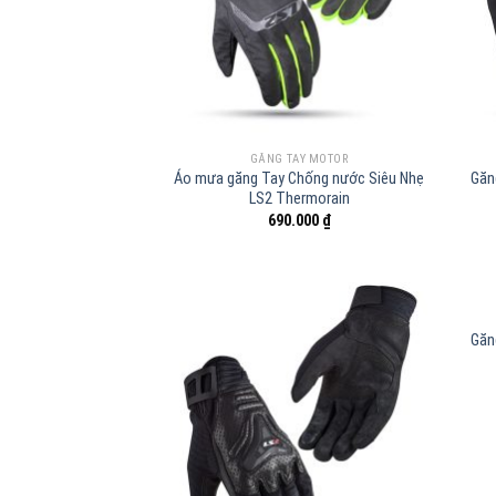
GĂNG TAY MOTOR
Áo mưa găng Tay Chống nước Siêu Nhẹ
Găn
LS2 Thermorain
690.000
₫
Găn