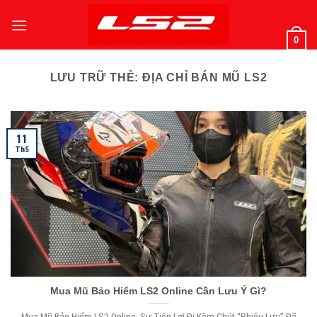
Bỏ
qua
0
nội
dung
LƯU TRỮ THẺ:
ĐỊA CHỈ BÁN MŨ LS2
11
Th5
Mua Mũ Bảo Hiểm LS2 Online Cần Lưu Ý Gì?
Mua Mũ Bảo Hiểm LS2 Online: Sự Tiện Lợi Đi Kèm Chút “Phiêu Lưu” Đã