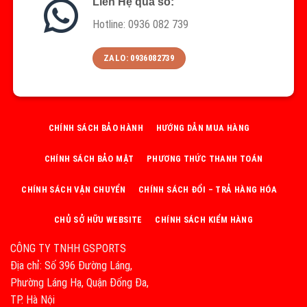
Liên Hệ qua số:
Hotline: 0936 082 739
ZALO: 0936082739
CHÍNH SÁCH BẢO HÀNH
HƯỚNG DẪN MUA HÀNG
CHÍNH SÁCH BẢO MẬT
PHƯƠNG THỨC THANH TOÁN
CHÍNH SÁCH VẬN CHUYỂN
CHÍNH SÁCH ĐỔI – TRẢ HÀNG HÓA
CHỦ SỞ HỮU WEBSITE
CHÍNH SÁCH KIỂM HÀNG
CÔNG TY TNHH GSPORTS
Địa chỉ: Số 396 Đường Láng,
Phường Láng Hạ, Quận Đống Đa,
TP. Hà Nội