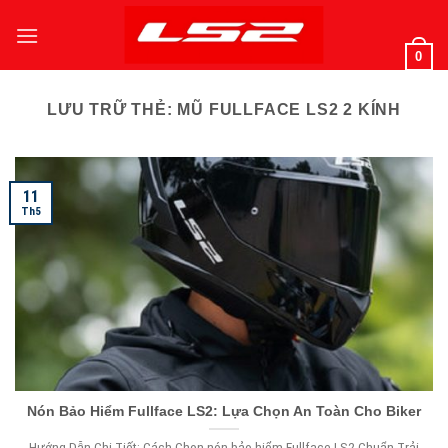
Bỏ
qua
0
nội
dung
LƯU TRỮ THẺ:
MŨ FULLFACE LS2 2 KÍNH
11
Th5
Nón Bảo Hiểm Fullface LS2: Lựa Chọn An Toàn Cho Biker
Hướng Dẫn Chi Tiết: Cách Chọn nón bảo hiểm Fullface LS2 Chuẩn Trải