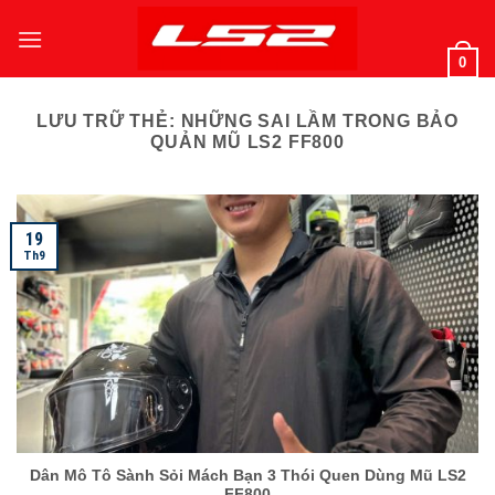
Bỏ
qua
0
nội
dung
LƯU TRỮ THẺ:
NHỮNG SAI LẦM TRONG BẢO
QUẢN MŨ LS2 FF800
19
Th9
Dân Mô Tô Sành Sỏi Mách Bạn 3 Thói Quen Dùng Mũ LS2
FF800