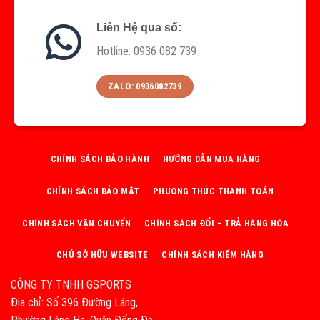
Liên Hệ qua số:
Hotline: 0936 082 739
ZALO: 0936082739
CHÍNH SÁCH BẢO HÀNH
HƯỚNG DẪN MUA HÀNG
CHÍNH SÁCH BẢO MẬT
PHƯƠNG THỨC THANH TOÁN
CHÍNH SÁCH VẬN CHUYỂN
CHÍNH SÁCH ĐỔI – TRẢ HÀNG HÓA
CHỦ SỞ HỮU WEBSITE
CHÍNH SÁCH KIỂM HÀNG
CÔNG TY TNHH GSPORTS
Địa chỉ: Số 396 Đường Láng,