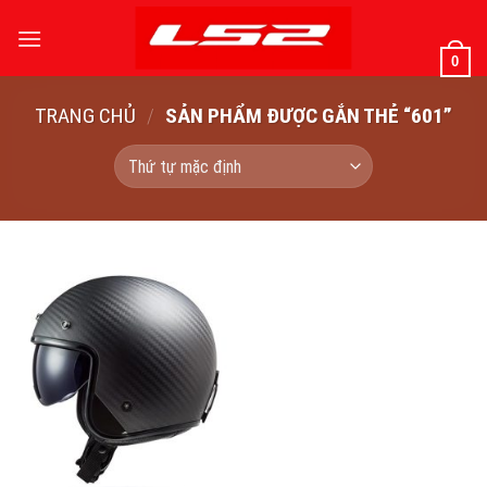
Bỏ
qua
0
nội
dung
TRANG CHỦ
/
SẢN PHẨM ĐƯỢC GẮN THẺ “601”