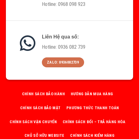
Hotline: 0968 098 923
Liên Hệ qua số:
Hotline: 0936 082 739
ZALO: 0936082739
CHÍNH SÁCH BẢO HÀNH
HƯỚNG DẪN MUA HÀNG
CHÍNH SÁCH BẢO MẬT
PHƯƠNG THỨC THANH TOÁN
CHÍNH SÁCH VẬN CHUYỂN
CHÍNH SÁCH ĐỔI – TRẢ HÀNG HÓA
CHỦ SỞ HỮU WEBSITE
CHÍNH SÁCH KIỂM HÀNG