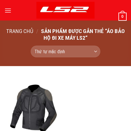
Bỏ
qua
0
nội
dung
TRANG CHỦ
/
SẢN PHẨM ĐƯỢC GẮN THẺ “ÁO BẢO
HỘ ĐI XE MÁY LS2”