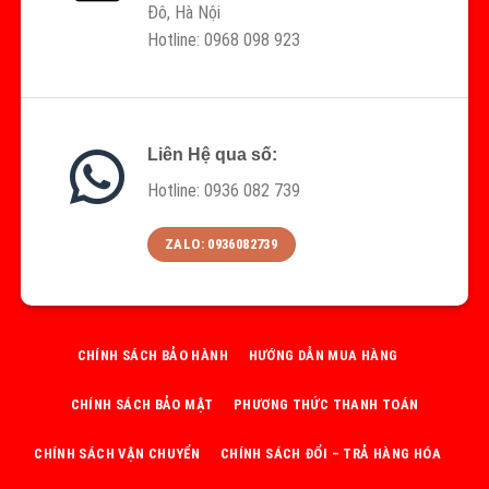
Đô, Hà Nội
Hotline: 0968 098 923
Liên Hệ qua số:
Hotline: 0936 082 739
ZALO: 0936082739
CHÍNH SÁCH BẢO HÀNH
HƯỚNG DẪN MUA HÀNG
CHÍNH SÁCH BẢO MẬT
PHƯƠNG THỨC THANH TOÁN
CHÍNH SÁCH VẬN CHUYỂN
CHÍNH SÁCH ĐỔI – TRẢ HÀNG HÓA