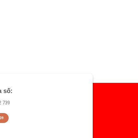
a số:
2 739
39