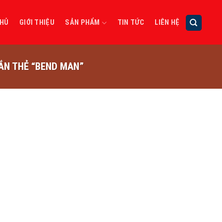
CHỦ
GIỚI THIỆU
SẢN PHẨM
TIN TỨC
LIÊN HỆ
N THẺ “BEND MAN”