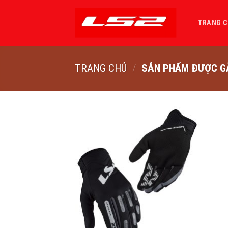
Bỏ
qua
TRANG 
nội
dung
TRANG CHỦ
/
SẢN PHẨM ĐƯỢC GẮ