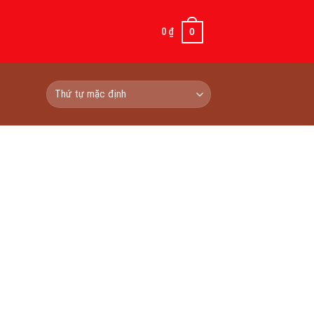
0
₫
0