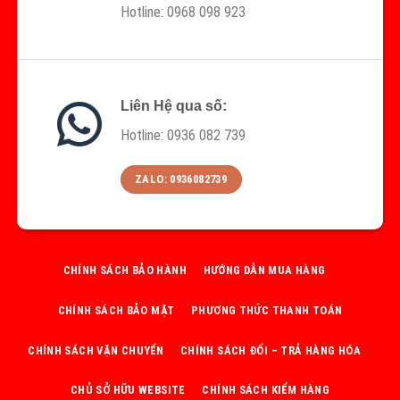
Hotline: 0968 098 923
Liên Hệ qua số:
Hotline: 0936 082 739
ZALO: 0936082739
CHÍNH SÁCH BẢO HÀNH
HƯỚNG DẪN MUA HÀNG
CHÍNH SÁCH BẢO MẬT
PHƯƠNG THỨC THANH TOÁN
CHÍNH SÁCH VẬN CHUYỂN
CHÍNH SÁCH ĐỔI – TRẢ HÀNG HÓA
CHỦ SỞ HỮU WEBSITE
CHÍNH SÁCH KIỂM HÀNG