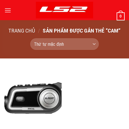
Bỏ
qua
0
nội
dung
TRANG CHỦ
/
SẢN PHẨM ĐƯỢC GẮN THẺ “CAM”