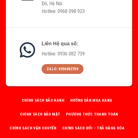
Đô, Hà Nội
Hotline: 0968 098 923
Liên Hệ qua số:
Hotline: 0936 082 739
ZALO: 0936082739
CHÍNH SÁCH BẢO HÀNH
HƯỚNG DẪN MUA HÀNG
CHÍNH SÁCH BẢO MẬT
PHƯƠNG THỨC THANH TOÁN
CHÍNH SÁCH VẬN CHUYỂN
CHÍNH SÁCH ĐỔI – TRẢ HÀNG HÓA