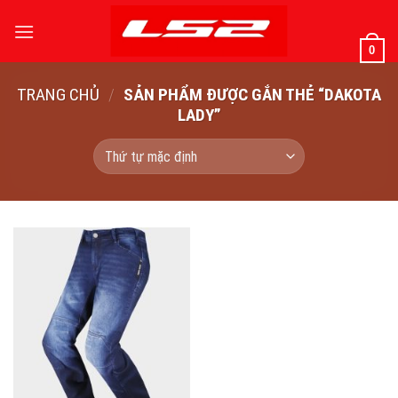
Bỏ
qua
0
nội
dung
TRANG CHỦ
/
SẢN PHẨM ĐƯỢC GẮN THẺ “DAKOTA
LADY”