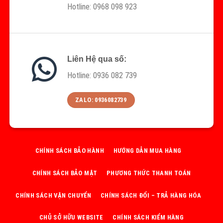
Hotline: 0968 098 923
Liên Hệ qua số:
Hotline: 0936 082 739
ZALO: 0936082739
CHÍNH SÁCH BẢO HÀNH
HƯỚNG DẪN MUA HÀNG
CHÍNH SÁCH BẢO MẬT
PHƯƠNG THỨC THANH TOÁN
CHÍNH SÁCH VẬN CHUYỂN
CHÍNH SÁCH ĐỔI – TRẢ HÀNG HÓA
CHỦ SỞ HỮU WEBSITE
CHÍNH SÁCH KIỂM HÀNG