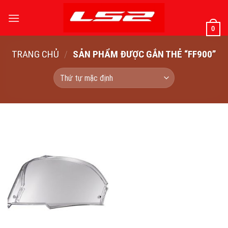
Bỏ
qua
0
nội
dung
TRANG CHỦ
/
SẢN PHẨM ĐƯỢC GẮN THẺ “FF900”