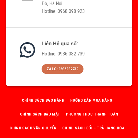
Đô, Hà Nội
Hotline: 0968 098 923
Liên Hệ qua số:
Hotline: 0936 082 739
ZALO: 0936082739
CHÍNH SÁCH BẢO HÀNH
HƯỚNG DẪN MUA HÀNG
CHÍNH SÁCH BẢO MẬT
PHƯƠNG THỨC THANH TOÁN
CHÍNH SÁCH VẬN CHUYỂN
CHÍNH SÁCH ĐỔI – TRẢ HÀNG HÓA