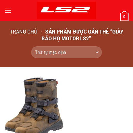
Bỏ
qua
0
nội
dung
TRANG CHỦ
/
SẢN PHẨM ĐƯỢC GẮN THẺ “GIÀY
BẢO HỘ MOTOR LS2”