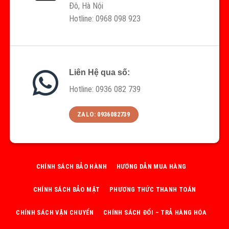
Đô, Hà Nội
Hotline: 0968 098 923
Liên Hệ qua số:
Hotline: 0936 082 739
ZALO: 0936082739
CHÍNH SÁCH BẢO HÀNH
HƯỚNG DẪN MUA HÀNG
CHÍNH SÁCH BẢO MẬT
PHƯƠNG THỨC THANH TOÁN
CHÍNH SÁCH VẬN CHUYỂN
CHÍNH SÁCH ĐỔI – TRẢ HÀNG HÓA