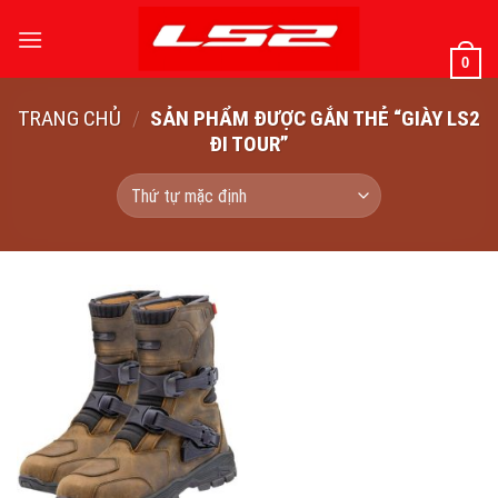
Bỏ
qua
0
nội
dung
TRANG CHỦ
/
SẢN PHẨM ĐƯỢC GẮN THẺ “GIÀY LS2
ĐI TOUR”