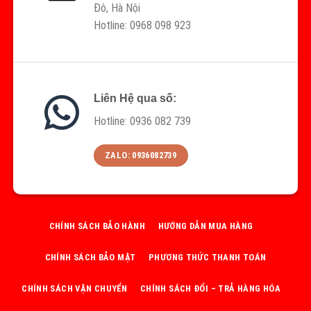
Đô, Hà Nội
Hotline: 0968 098 923
Liên Hệ qua số:
Hotline: 0936 082 739
ZALO: 0936082739
CHÍNH SÁCH BẢO HÀNH
HƯỚNG DẪN MUA HÀNG
CHÍNH SÁCH BẢO MẬT
PHƯƠNG THỨC THANH TOÁN
CHÍNH SÁCH VẬN CHUYỂN
CHÍNH SÁCH ĐỔI – TRẢ HÀNG HÓA