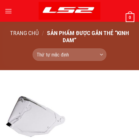
Bỏ
qua
0
nội
dung
TRANG CHỦ
/
SẢN PHẨM ĐƯỢC GẮN THẺ “KINH
DAM”