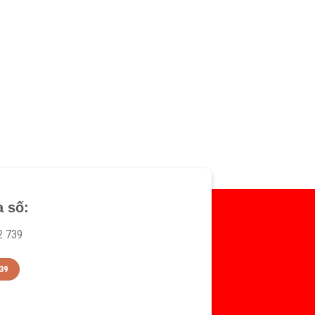
a số:
2 739
39