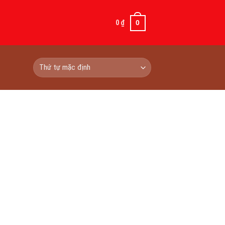
0
₫
0