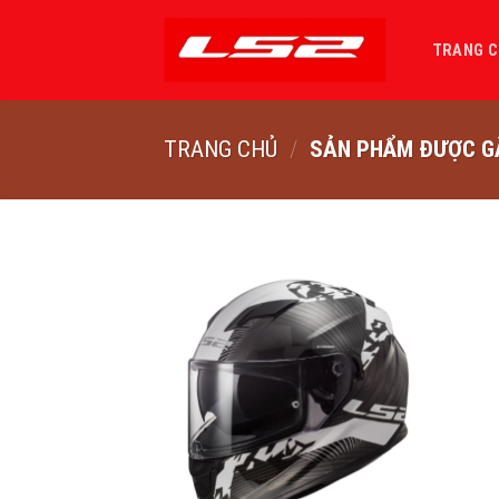
Bỏ
qua
TRANG 
nội
dung
TRANG CHỦ
/
SẢN PHẨM ĐƯỢC GẮ