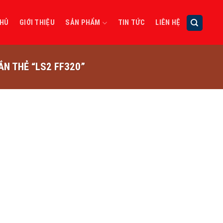
CHỦ
GIỚI THIỆU
SẢN PHẨM
TIN TỨC
LIÊN HỆ
N THẺ “LS2 FF320”