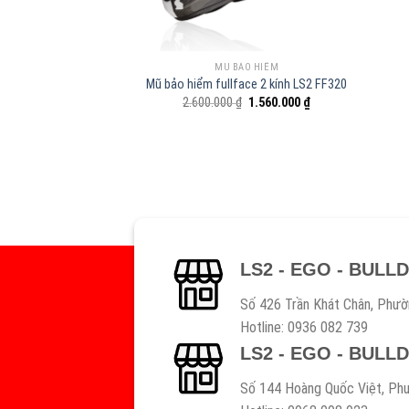
MŨ BẢO HIỂM
Mũ bảo hiểm fullface 2 kính LS2 FF320
Giá
Giá
2.600.000
₫
1.560.000
₫
gốc
hiện
là:
tại
2.600.000 ₫.
là:
1.560.000 ₫.
LS2 - EGO - BULL
Số 426 Trần Khát Chân, Phườ
Hotline: 0936 082 739
LS2 - EGO - BULL
Số 144 Hoàng Quốc Việt, Phư