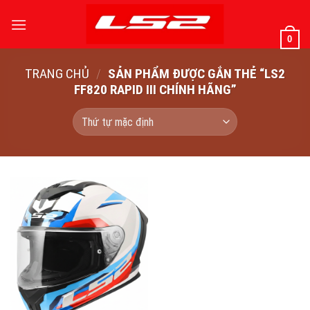
Bỏ
qua
0
nội
dung
TRANG CHỦ
/
SẢN PHẨM ĐƯỢC GẮN THẺ “LS2
FF820 RAPID III CHÍNH HÃNG”