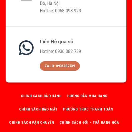
Đô, Hà Nội
Hotline: 0968 098 923
Liên Hệ qua số:
Hotline: 0936 082 739
ZALO: 0936082739
CHÍNH SÁCH BẢO HÀNH
HƯỚNG DẪN MUA HÀNG
CHÍNH SÁCH BẢO MẬT
PHƯƠNG THỨC THANH TOÁN
CHÍNH SÁCH VẬN CHUYỂN
CHÍNH SÁCH ĐỔI – TRẢ HÀNG HÓA