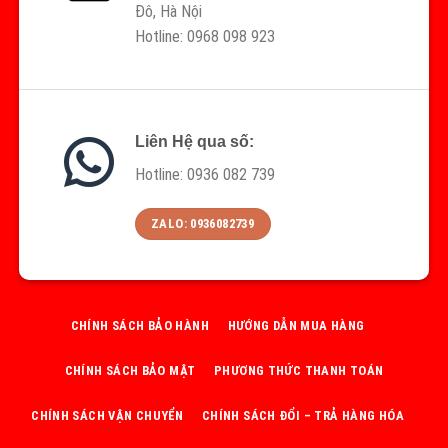
Đô, Hà Nội
Hotline: 0968 098 923
Liên Hệ qua số:
Hotline: 0936 082 739
ZALO: 0936082739
CHÍNH SÁCH BẢO HÀNH
HƯỚNG DẪN MUA HÀNG
CHÍNH SÁCH BẢO MẬT
PHƯƠNG THỨC THANH TOÁN
CHÍNH SÁCH VẬN CHUYỂN
CHÍNH SÁCH ĐỔI – TRẢ HÀNG HÓA