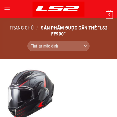
Bỏ
qua
0
nội
dung
TRANG CHỦ
/
SẢN PHẨM ĐƯỢC GẮN THẺ “LS2
FF900”