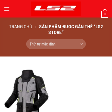
Bỏ
qua
0
nội
dung
TRANG CHỦ
/
SẢN PHẨM ĐƯỢC GẮN THẺ “LS2
STORE”