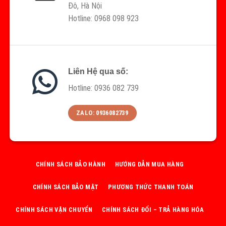
Đô, Hà Nội
Hotline: 0968 098 923
Liên Hệ qua số:
Hotline: 0936 082 739
ZALO: 0936082739
CHÍNH SÁCH BẢO HÀNH
HƯỚNG DẪN MUA HÀNG
CHÍNH SÁCH BẢO MẬT
PHƯƠNG THỨC THANH TOÁN
CHÍNH SÁCH VẬN CHUYỂN
CHÍNH SÁCH ĐỔI – TRẢ HÀNG HÓA