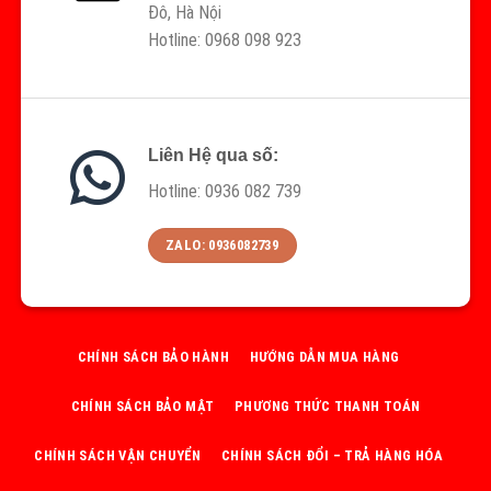
Đô, Hà Nội
Hotline: 0968 098 923
Liên Hệ qua số:
Hotline: 0936 082 739
ZALO: 0936082739
CHÍNH SÁCH BẢO HÀNH
HƯỚNG DẪN MUA HÀNG
CHÍNH SÁCH BẢO MẬT
PHƯƠNG THỨC THANH TOÁN
CHÍNH SÁCH VẬN CHUYỂN
CHÍNH SÁCH ĐỔI – TRẢ HÀNG HÓA