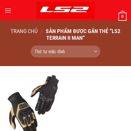
Bỏ
qua
0
nội
dung
TRANG CHỦ
/
SẢN PHẨM ĐƯỢC GẮN THẺ “LS2
TERRAIN II MAN”