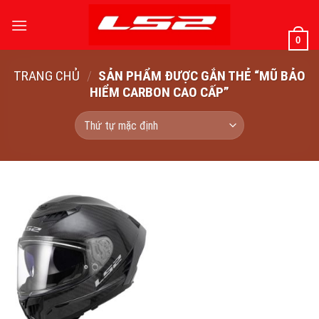
Bỏ
qua
0
nội
dung
TRANG CHỦ
/
SẢN PHẨM ĐƯỢC GẮN THẺ “MŨ BẢO
HIỂM CARBON CAO CẤP”