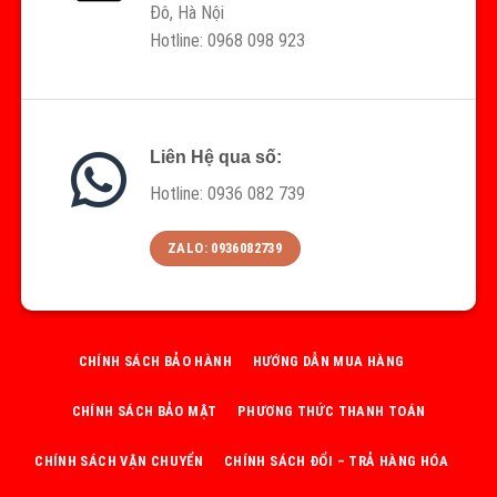
Đô, Hà Nội
Hotline: 0968 098 923
Liên Hệ qua số:
Hotline: 0936 082 739
ZALO: 0936082739
CHÍNH SÁCH BẢO HÀNH
HƯỚNG DẪN MUA HÀNG
CHÍNH SÁCH BẢO MẬT
PHƯƠNG THỨC THANH TOÁN
CHÍNH SÁCH VẬN CHUYỂN
CHÍNH SÁCH ĐỔI – TRẢ HÀNG HÓA