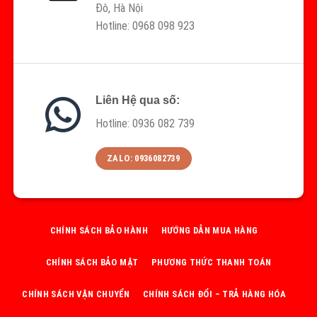
Đô, Hà Nội
Hotline: 0968 098 923
Liên Hệ qua số:
Hotline: 0936 082 739
ZALO: 0936082739
CHÍNH SÁCH BẢO HÀNH
HƯỚNG DẪN MUA HÀNG
CHÍNH SÁCH BẢO MẬT
PHƯƠNG THỨC THANH TOÁN
CHÍNH SÁCH VẬN CHUYỂN
CHÍNH SÁCH ĐỔI – TRẢ HÀNG HÓA