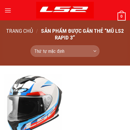
Bỏ
qua
0
nội
dung
TRANG CHỦ
/
SẢN PHẨM ĐƯỢC GẮN THẺ “MŨ LS2
RAPID 3”