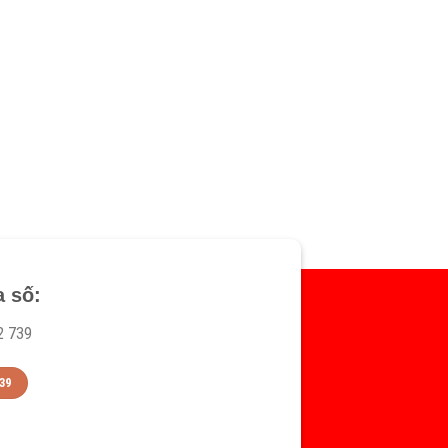
a số:
2 739
39