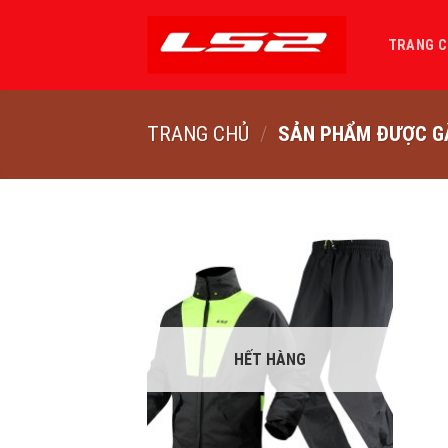
Bỏ
qua
TRANG 
nội
dung
TRANG CHỦ
/
SẢN PHẨM ĐƯỢC GẮ
HẾT HÀNG