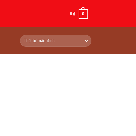
0
₫
0