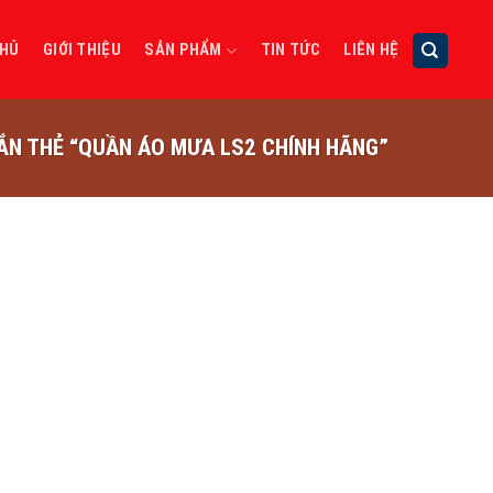
CHỦ
GIỚI THIỆU
SẢN PHẨM
TIN TỨC
LIÊN HỆ
N THẺ “QUẦN ÁO MƯA LS2 CHÍNH HÃNG”