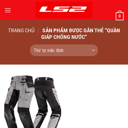
Bỏ
qua
0
nội
dung
TRANG CHỦ
/
SẢN PHẨM ĐƯỢC GẮN THẺ “QUẦN
GIÁP CHỐNG NƯỚC”