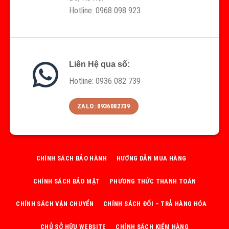
Hotline: 0968 098 923
Liên Hệ qua số:
Hotline: 0936 082 739
ZALO: 0936082739
CHÍNH SÁCH BẢO HÀNH
HƯỚNG DẪN MUA HÀNG
CHÍNH SÁCH BẢO MẬT
PHƯƠNG THỨC THANH TOÁN
CHÍNH SÁCH VẬN CHUYỂN
CHÍNH SÁCH ĐỔI – TRẢ HÀNG HÓA
CHỦ SỞ HỮU WEBSITE
CHÍNH SÁCH KIỂM HÀNG