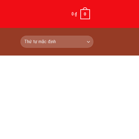
0
₫
0