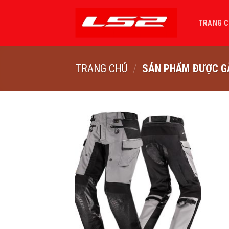
Bỏ
qua
TRANG 
nội
dung
TRANG CHỦ
/
SẢN PHẨM ĐƯỢC GẮ