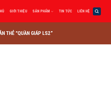
CHỦ
GIỚI THIỆU
SẢN PHẨM
TIN TỨC
LIÊN HỆ
N THẺ “QUẦN GIÁP LS2”