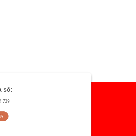
a số:
2 739
39