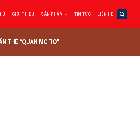
CHỦ
GIỚI THIỆU
SẢN PHẨM
TIN TỨC
LIÊN HỆ
N THẺ “QUAN MO TO”