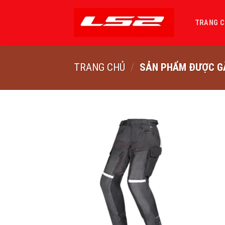
Bỏ
qua
TRANG 
nội
dung
TRANG CHỦ
/
SẢN PHẨM ĐƯỢC GẮ