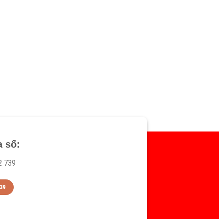
a số:
2 739
39