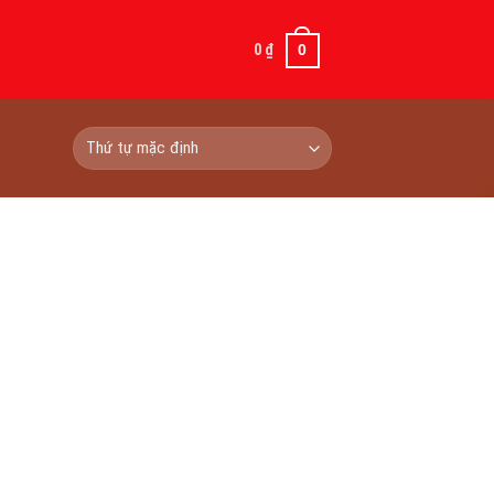
0
₫
0