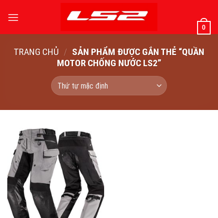
Bỏ
qua
0
nội
dung
TRANG CHỦ
/
SẢN PHẨM ĐƯỢC GẮN THẺ “QUẦN
MOTOR CHỐNG NƯỚC LS2”