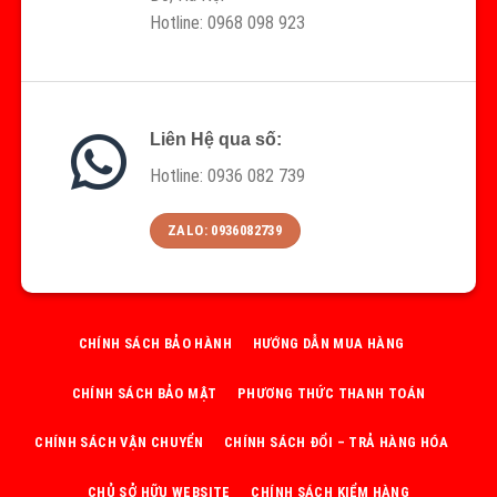
Hotline: 0968 098 923
Liên Hệ qua số:
Hotline: 0936 082 739
ZALO: 0936082739
CHÍNH SÁCH BẢO HÀNH
HƯỚNG DẪN MUA HÀNG
CHÍNH SÁCH BẢO MẬT
PHƯƠNG THỨC THANH TOÁN
CHÍNH SÁCH VẬN CHUYỂN
CHÍNH SÁCH ĐỔI – TRẢ HÀNG HÓA
CHỦ SỞ HỮU WEBSITE
CHÍNH SÁCH KIỂM HÀNG