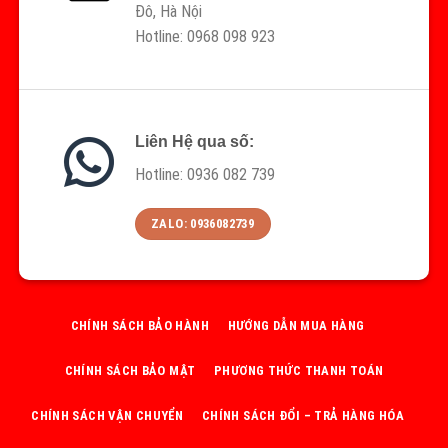
Đô, Hà Nội
Hotline: 0968 098 923
Liên Hệ qua số:
Hotline: 0936 082 739
ZALO: 0936082739
CHÍNH SÁCH BẢO HÀNH
HƯỚNG DẪN MUA HÀNG
CHÍNH SÁCH BẢO MẬT
PHƯƠNG THỨC THANH TOÁN
CHÍNH SÁCH VẬN CHUYỂN
CHÍNH SÁCH ĐỔI – TRẢ HÀNG HÓA