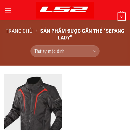
Bỏ
qua
0
nội
dung
TRANG CHỦ
/
SẢN PHẨM ĐƯỢC GẮN THẺ “SEPANG
LADY”