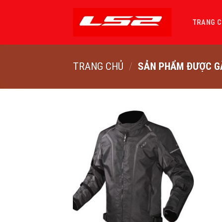
Bỏ
qua
TRANG 
nội
dung
TRANG CHỦ
/
SẢN PHẨM ĐƯỢC GẮ