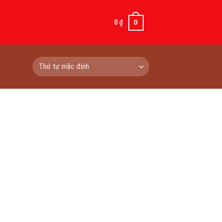
0
₫
0