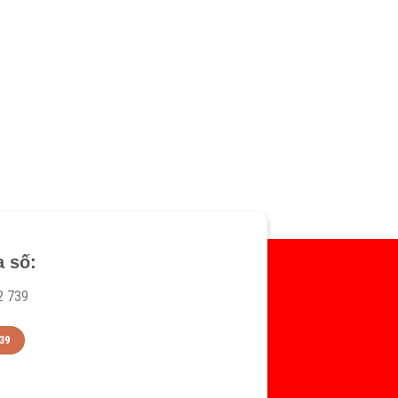
a số:
2 739
39