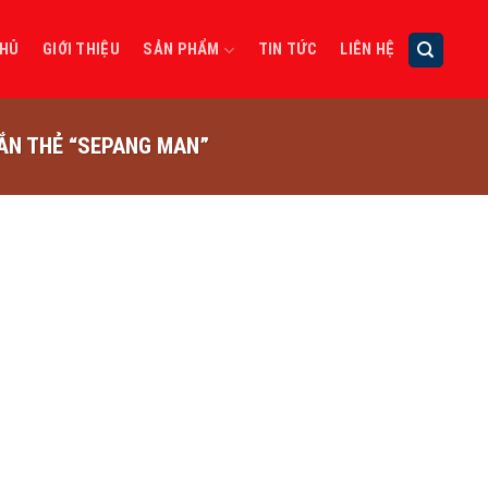
CHỦ
GIỚI THIỆU
SẢN PHẨM
TIN TỨC
LIÊN HỆ
N THẺ “SEPANG MAN”