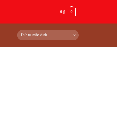
0
₫
0