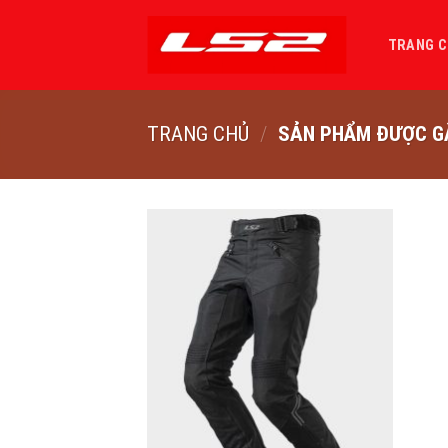
Bỏ
qua
TRANG 
nội
dung
TRANG CHỦ
/
SẢN PHẨM ĐƯỢC GẮ