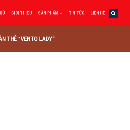
CHỦ
GIỚI THIỆU
SẢN PHẨM
TIN TỨC
LIÊN HỆ
N THẺ “VENTO LADY”