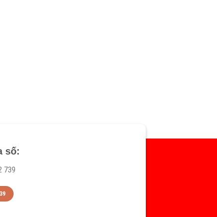
a số:
2 739
39