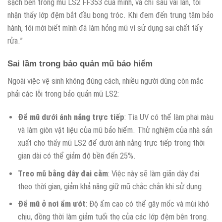
sạch bên trong mũ LS2 FF353 của mình, và chỉ sau vài lần, tôi
nhận thấy lớp đệm bắt đầu bong tróc. Khi đem đến trung tâm bảo
hành, tôi mới biết mình đã làm hỏng mũ vì sử dụng sai chất tẩy
rửa.”
Sai lầm trong bảo quản mũ bảo hiểm
Ngoài việc vệ sinh không đúng cách, nhiều người dùng còn mắc
phải các lỗi trong bảo quản mũ LS2:
Để mũ dưới ánh nắng trực tiếp
: Tia UV có thể làm phai màu
và làm giòn vật liệu của mũ bảo hiểm. Thử nghiệm của nhà sản
xuất cho thấy mũ LS2 để dưới ánh nắng trực tiếp trong thời
gian dài có thể giảm độ bền đến 25%.
Treo mũ bằng dây đai cằm
: Việc này sẽ làm giãn dây đai
theo thời gian, giảm khả năng giữ mũ chắc chắn khi sử dụng.
Để mũ ở nơi ẩm ướt
: Độ ẩm cao có thể gây mốc và mùi khó
chịu, đồng thời làm giảm tuổi thọ của các lớp đệm bên trong.