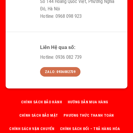
Số 144 Hoàng Quốc Việt, Phường Nghĩa
Đô, Hà Nội
Hotline: 0968 098 923
Liên Hệ qua số:
Hotline: 0936 082 739
ZALO: 0936082739
CHÍNH SÁCH BẢO HÀNH
HƯỚNG DẪN MUA HÀNG
CHÍNH SÁCH BẢO MẬT
PHƯƠNG THỨC THANH TOÁN
CHÍNH SÁCH VẬN CHUYỂN
CHÍNH SÁCH ĐỔI – TRẢ HÀNG HÓA