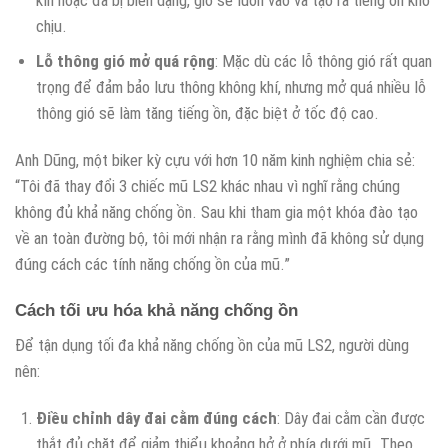
chịu.
Lỗ thông gió mở quá rộng
: Mặc dù các lỗ thông gió rất quan
trọng để đảm bảo lưu thông không khí, nhưng mở quá nhiều lỗ
thông gió sẽ làm tăng tiếng ồn, đặc biệt ở tốc độ cao.
Anh Dũng, một biker kỳ cựu với hơn 10 năm kinh nghiệm chia sẻ:
“Tôi đã thay đổi 3 chiếc mũ LS2 khác nhau vì nghĩ rằng chúng
không đủ khả năng chống ồn. Sau khi tham gia một khóa đào tạo
về an toàn đường bộ, tôi mới nhận ra rằng mình đã không sử dụng
đúng cách các tính năng chống ồn của mũ.”
Cách tối ưu hóa khả năng chống ồn
Để tận dụng tối đa khả năng chống ồn của mũ LS2, người dùng
nên:
Điều chỉnh dây đai cằm đúng cách
: Dây đai cằm cần được
thắt đủ chặt để giảm thiểu khoảng hở ở phía dưới mũ. Theo