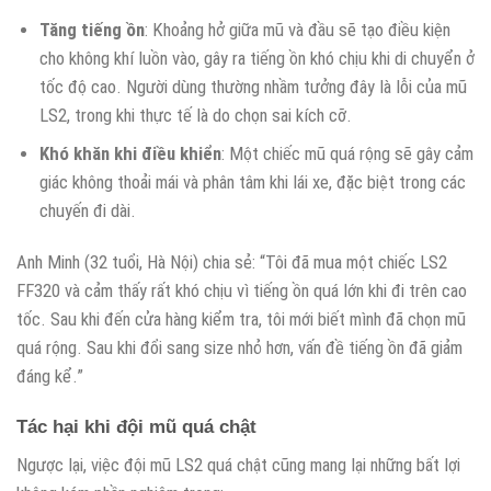
Tăng tiếng ồn
: Khoảng hở giữa mũ và đầu sẽ tạo điều kiện
cho không khí luồn vào, gây ra tiếng ồn khó chịu khi di chuyển ở
tốc độ cao. Người dùng thường nhầm tưởng đây là lỗi của mũ
LS2, trong khi thực tế là do chọn sai kích cỡ.
Khó khăn khi điều khiển
: Một chiếc mũ quá rộng sẽ gây cảm
giác không thoải mái và phân tâm khi lái xe, đặc biệt trong các
chuyến đi dài.
Anh Minh (32 tuổi, Hà Nội) chia sẻ: “Tôi đã mua một chiếc LS2
FF320 và cảm thấy rất khó chịu vì tiếng ồn quá lớn khi đi trên cao
tốc. Sau khi đến cửa hàng kiểm tra, tôi mới biết mình đã chọn mũ
quá rộng. Sau khi đổi sang size nhỏ hơn, vấn đề tiếng ồn đã giảm
đáng kể.”
Tác hại khi đội mũ quá chật
Ngược lại, việc đội mũ LS2 quá chật cũng mang lại những bất lợi