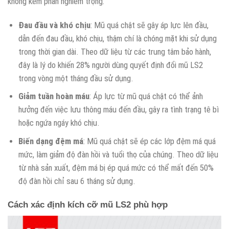
không kém phần nghiêm trọng:
Đau đầu và khó chịu
: Mũ quá chật sẽ gây áp lực lên đầu,
dẫn đến đau đầu, khó chịu, thậm chí là chóng mặt khi sử dụng
trong thời gian dài. Theo dữ liệu từ các trung tâm bảo hành,
đây là lý do khiến 28% người dùng quyết định đổi mũ LS2
trong vòng một tháng đầu sử dụng.
Giảm tuần hoàn máu
: Áp lực từ mũ quá chật có thể ảnh
hưởng đến việc lưu thông máu đến đầu, gây ra tình trạng tê bì
hoặc ngứa ngáy khó chịu.
Biến dạng đệm má
: Mũ quá chật sẽ ép các lớp đệm má quá
mức, làm giảm độ đàn hồi và tuổi thọ của chúng. Theo dữ liệu
từ nhà sản xuất, đệm má bị ép quá mức có thể mất đến 50%
độ đàn hồi chỉ sau 6 tháng sử dụng.
Cách xác định kích cỡ mũ LS2 phù hợp