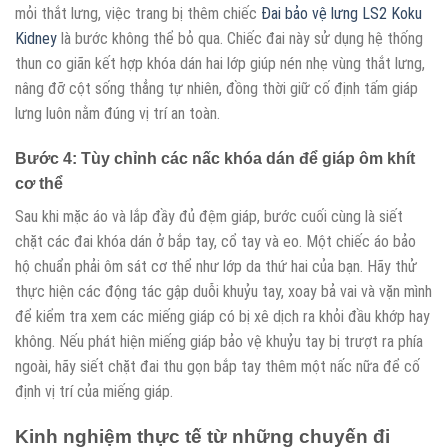
mỏi thắt lưng, việc trang bị thêm chiếc
Đai bảo vệ lưng LS2 Koku
Kidney
là bước không thể bỏ qua. Chiếc đai này sử dụng hệ thống
thun co giãn kết hợp khóa dán hai lớp giúp nén nhẹ vùng thắt lưng,
nâng đỡ cột sống thẳng tự nhiên, đồng thời giữ cố định tấm giáp
lưng luôn nằm đúng vị trí an toàn.
Bước 4: Tùy chỉnh các nấc khóa dán để giáp ôm khít
cơ thể
Sau khi mặc áo và lắp đầy đủ đệm giáp, bước cuối cùng là siết
chặt các đai khóa dán ở bắp tay, cổ tay và eo. Một chiếc áo bảo
hộ chuẩn phải ôm sát cơ thể như lớp da thứ hai của bạn. Hãy thử
thực hiện các động tác gập duỗi khuỷu tay, xoay bả vai và vặn mình
để kiểm tra xem các miếng giáp có bị xê dịch ra khỏi đầu khớp hay
không. Nếu phát hiện miếng giáp bảo vệ khuỷu tay bị trượt ra phía
ngoài, hãy siết chặt đai thu gọn bắp tay thêm một nấc nữa để cố
định vị trí của miếng giáp.
Kinh nghiệm thực tế từ những chuyến đi