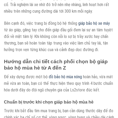
cổ. Trải nghiệm lái xe nhờ đó trở nên nhẹ nhàng, linh hoạt hơn rất
nhiều trên những cung đường dài tới 300 km mỗi ngày.
Bên cạnh đó, việc trang bị đồng bộ hệ thống
giáp bảo hộ xe máy
từ áo giáp, găng tay cho đến giáp đầu gối đem lại sự an tâm tuyệt
đối về mặt tâm lý. Khi không còn nỗi lo sợ bị trầy xước hay chấn
thương, bạn sẽ hoàn toàn tập trung vào việc làm chủ tay lái, tận
hưởng trọn vẹn từng khúc cua và cảnh đẹp dọc đường đi.
Hướng dẫn chi tiết cách phối chọn bộ giáp
bảo hộ mùa hè từ A đến Z
Để xây dựng được một bộ
đồ bảo hộ mùa nóng
hoàn hảo, vừa mát
mẻ vừa an toàn, bạn có thể thực hiện theo quy trình 4 bước chuẩn
hóa dưới đây do đội ngũ chuyên gia của Ls2store đúc kết.
Chuẩn bị trước khi chọn giáp bảo hộ mùa hè
Trước khi bắt đầu tìm mua trang bị, bạn cần dùng thước dây để đo
chính xác ba chỉ số cơ thể: vòng ngực, vòng bụng và chiều dài cánh