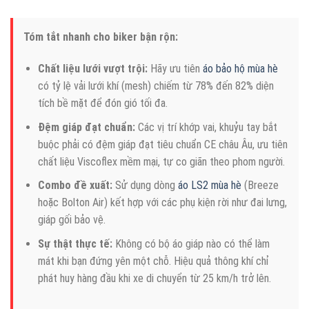
Tóm tắt nhanh cho biker bận rộn:
Chất liệu lưới vượt trội:
Hãy ưu tiên
áo bảo hộ mùa hè
có tỷ lệ vải lưới khí (mesh) chiếm từ 78% đến 82% diện
tích bề mặt để đón gió tối đa.
Đệm giáp đạt chuẩn:
Các vị trí khớp vai, khuỷu tay bắt
buộc phải có đệm giáp đạt tiêu chuẩn CE châu Âu, ưu tiên
chất liệu Viscoflex mềm mại, tự co giãn theo phom người.
Combo đề xuất:
Sử dụng dòng
áo LS2 mùa hè
(Breeze
hoặc Bolton Air) kết hợp với các phụ kiện rời như đai lưng,
giáp gối bảo vệ.
Sự thật thực tế:
Không có bộ áo giáp nào có thể làm
mát khi bạn đứng yên một chỗ. Hiệu quả thông khí chỉ
phát huy hàng đầu khi xe di chuyển từ 25 km/h trở lên.