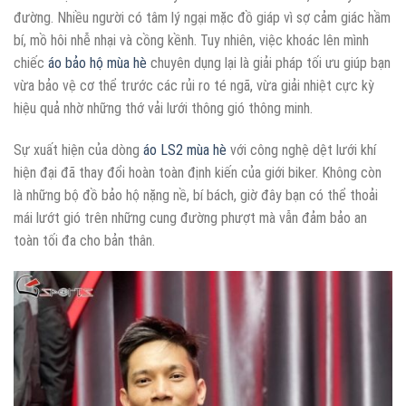
đường. Nhiều người có tâm lý ngại mặc đồ giáp vì sợ cảm giác hầm
bí, mồ hôi nhễ nhại và cồng kềnh. Tuy nhiên, việc khoác lên mình
chiếc
áo bảo hộ mùa hè
chuyên dụng lại là giải pháp tối ưu giúp bạn
vừa bảo vệ cơ thể trước các rủi ro té ngã, vừa giải nhiệt cực kỳ
hiệu quả nhờ những thớ vải lưới thông gió thông minh.
Sự xuất hiện của dòng
áo LS2 mùa hè
với công nghệ dệt lưới khí
hiện đại đã thay đổi hoàn toàn định kiến của giới biker. Không còn
là những bộ đồ bảo hộ nặng nề, bí bách, giờ đây bạn có thể thoải
mái lướt gió trên những cung đường phượt mà vẫn đảm bảo an
toàn tối đa cho bản thân.