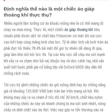
Định nghĩa thế nào là một chiếc áo giáp
thoáng khí thực thụ?
Nhiều người lầm tưởng cứ áo khoác mỏng nhẹ là có thể mang đi
chạy xe mùa nóng. Thực tế, một chiếc
áo giáp thoáng khí
tiêu
chuẩn phải được dệt từ chất liệu Polyester có mật độ sợi cực
cao kết hợp cùng mảng lưới chịu lực. Tỷ lệ diện tích vải lưới trên áo
phải đạt tối thiểu 78.4% bề mặt để gió tự nhiên dễ dàng đi qua,
giúp làm khô mồ hôi tức thì. Tại các khu vực dễ chịu ma sát mạnh
khi xảy ra va chạm như bả vai, khuỷu tay và dọc cánh tay, nhà sản
xuất bắt buộc phải gia cố bằng lớp vải Oxford 600D dày dặn để
chống rách toác.
Tôi cực kỳ ghét những chiếc áo gió mỏng dính hay áo chống nắng
giá rẻ khoảng 120.000 VND bán tràn lan trên mạng xã hội. Khi
không may xảy ra va chạm ở tốc độ chỉ 30 km/h, chất liệu nylon
của những chiếc áo này sẽ nhanh chóng bị ma sát sinh nhiệt, nóng
chảy và dính chặt vào da thịt. Việc này gây ra tổn thương sâu và