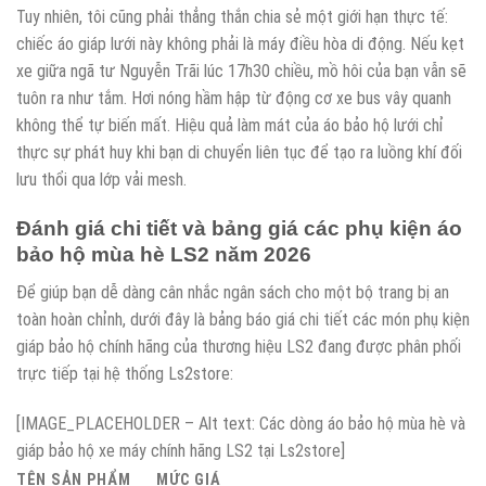
Tuy nhiên, tôi cũng phải thẳng thắn chia sẻ một giới hạn thực tế:
chiếc áo giáp lưới này không phải là máy điều hòa di động. Nếu kẹt
xe giữa ngã tư Nguyễn Trãi lúc 17h30 chiều, mồ hôi của bạn vẫn sẽ
tuôn ra như tắm. Hơi nóng hầm hập từ động cơ xe bus vây quanh
không thể tự biến mất. Hiệu quả làm mát của áo bảo hộ lưới chỉ
thực sự phát huy khi bạn di chuyển liên tục để tạo ra luồng khí đối
lưu thổi qua lớp vải mesh.
Đánh giá chi tiết và bảng giá các phụ kiện áo
bảo hộ mùa hè LS2 năm 2026
Để giúp bạn dễ dàng cân nhắc ngân sách cho một bộ trang bị an
toàn hoàn chỉnh, dưới đây là bảng báo giá chi tiết các món phụ kiện
giáp bảo hộ chính hãng của thương hiệu LS2 đang được phân phối
trực tiếp tại hệ thống Ls2store:
[IMAGE_PLACEHOLDER – Alt text: Các dòng áo bảo hộ mùa hè và
giáp bảo hộ xe máy chính hãng LS2 tại Ls2store]
TÊN SẢN PHẨM
MỨC GIÁ