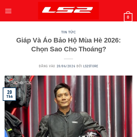
Bỏ
qua
0
nội
dung
TIN TỨC
Giáp Và Áo Bảo Hộ Mùa Hè 2026:
Chọn Sao Cho Thoáng?
ĐĂNG VÀO
20/06/2026
BỞI
LS2STORE
20
Th6