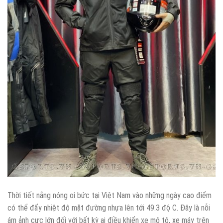
Thời tiết nắng nóng oi bức tại Việt Nam vào những ngày cao điểm
có thể đẩy nhiệt độ mặt đường nhựa lên tới 49.3 độ C. Đây là nỗi
ám ảnh cực lớn đối với bất kỳ ai điều khiển xe mô tô, xe máy trên