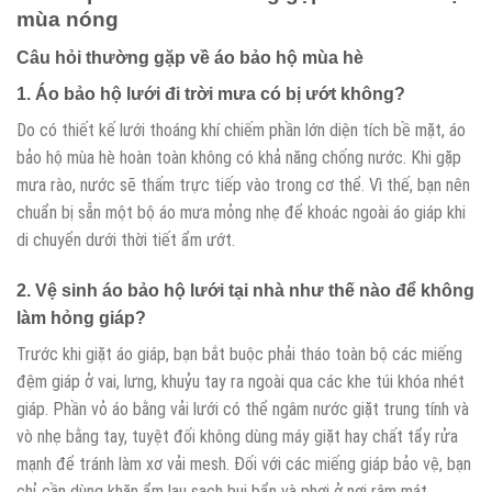
mùa nóng
Câu hỏi thường gặp về áo bảo hộ mùa hè
1. Áo bảo hộ lưới đi trời mưa có bị ướt không?
Do có thiết kế lưới thoáng khí chiếm phần lớn diện tích bề mặt, áo
bảo hộ mùa hè hoàn toàn không có khả năng chống nước. Khi gặp
mưa rào, nước sẽ thấm trực tiếp vào trong cơ thể. Vì thế, bạn nên
chuẩn bị sẵn một bộ áo mưa mỏng nhẹ để khoác ngoài áo giáp khi
di chuyển dưới thời tiết ẩm ướt.
2. Vệ sinh áo bảo hộ lưới tại nhà như thế nào để không
làm hỏng giáp?
Trước khi giặt áo giáp, bạn bắt buộc phải tháo toàn bộ các miếng
đệm giáp ở vai, lưng, khuỷu tay ra ngoài qua các khe túi khóa nhét
giáp. Phần vỏ áo bằng vải lưới có thể ngâm nước giặt trung tính và
vò nhẹ bằng tay, tuyệt đối không dùng máy giặt hay chất tẩy rửa
mạnh để tránh làm xơ vải mesh. Đối với các miếng giáp bảo vệ, bạn
chỉ cần dùng khăn ẩm lau sạch bụi bẩn và phơi ở nơi râm mát