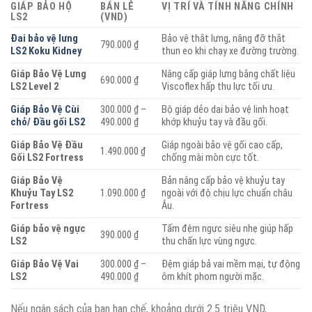
GIÁP BẢO HỘ
BÁN LẺ
VỊ TRÍ VÀ TÍNH NĂNG CHÍNH
LS2
(VND)
Đai bảo vệ lưng
Bảo vệ thắt lưng, nâng đỡ thắt
790.000 ₫
LS2 Koku Kidney
thun eo khi chạy xe đường trường.
Giáp Bảo Vệ Lưng
Nâng cấp giáp lưng bằng chất liệu
690.000 ₫
LS2 Level 2
Viscoflex hấp thu lực tối ưu.
Giáp Bảo Vệ Cùi
300.000 ₫ –
Bộ giáp dẻo dai bảo vệ linh hoạt
chỏ/ Đầu gối LS2
490.000 ₫
khớp khuỷu tay và đầu gối.
Giáp Bảo Vệ Đầu
Giáp ngoài bảo vệ gối cao cấp,
1.490.000 ₫
Gối LS2 Fortress
chống mài mòn cực tốt.
Giáp Bảo Vệ
Bản nâng cấp bảo vệ khuỷu tay
Khuỷu Tay LS2
1.090.000 ₫
ngoài với độ chịu lực chuẩn châu
Fortress
Âu.
Giáp bảo vệ ngực
Tấm đệm ngực siêu nhẹ giúp hấp
390.000 ₫
LS2
thu chấn lực vùng ngực.
Giáp Bảo Vệ Vai
300.000 ₫ –
Đệm giáp bả vai mềm mại, tự động
LS2
490.000 ₫
ôm khít phom người mặc.
Nếu ngân sách của bạn hạn chế, khoảng dưới 2.5 triệu VND,