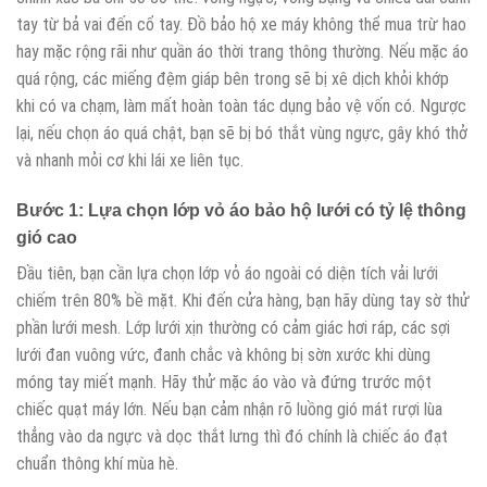
tay từ bả vai đến cổ tay. Đồ bảo hộ xe máy không thể mua trừ hao
hay mặc rộng rãi như quần áo thời trang thông thường. Nếu mặc áo
quá rộng, các miếng đệm giáp bên trong sẽ bị xê dịch khỏi khớp
khi có va chạm, làm mất hoàn toàn tác dụng bảo vệ vốn có. Ngược
lại, nếu chọn áo quá chật, bạn sẽ bị bó thắt vùng ngực, gây khó thở
và nhanh mỏi cơ khi lái xe liên tục.
Bước 1: Lựa chọn lớp vỏ áo bảo hộ lưới có tỷ lệ thông
gió cao
Đầu tiên, bạn cần lựa chọn lớp vỏ áo ngoài có diện tích vải lưới
chiếm trên 80% bề mặt. Khi đến cửa hàng, bạn hãy dùng tay sờ thử
phần lưới mesh. Lớp lưới xịn thường có cảm giác hơi ráp, các sợi
lưới đan vuông vức, đanh chắc và không bị sờn xước khi dùng
móng tay miết mạnh. Hãy thử mặc áo vào và đứng trước một
chiếc quạt máy lớn. Nếu bạn cảm nhận rõ luồng gió mát rượi lùa
thẳng vào da ngực và dọc thắt lưng thì đó chính là chiếc áo đạt
chuẩn thông khí mùa hè.