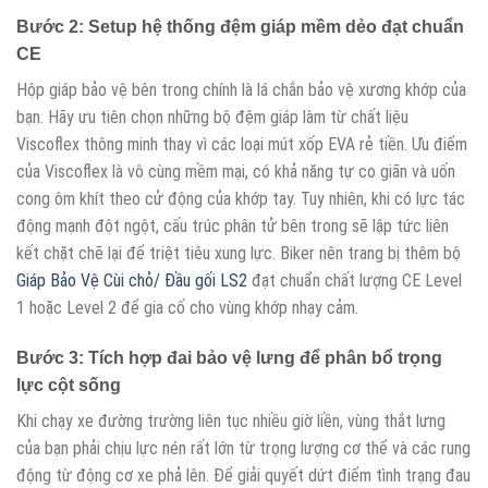
Bước 2: Setup hệ thống đệm giáp mềm dẻo đạt chuẩn
CE
Hộp giáp bảo vệ bên trong chính là lá chắn bảo vệ xương khớp của
bạn. Hãy ưu tiên chọn những bộ đệm giáp làm từ chất liệu
Viscoflex thông minh thay vì các loại mút xốp EVA rẻ tiền. Ưu điểm
của Viscoflex là vô cùng mềm mại, có khả năng tự co giãn và uốn
cong ôm khít theo cử động của khớp tay. Tuy nhiên, khi có lực tác
động mạnh đột ngột, cấu trúc phân tử bên trong sẽ lập tức liên
kết chặt chẽ lại để triệt tiêu xung lực. Biker nên trang bị thêm bộ
Giáp Bảo Vệ Cùi chỏ/ Đầu gối LS2
đạt chuẩn chất lượng CE Level
1 hoặc Level 2 để gia cố cho vùng khớp nhạy cảm.
Bước 3: Tích hợp đai bảo vệ lưng để phân bổ trọng
lực cột sống
Khi chạy xe đường trường liên tục nhiều giờ liền, vùng thắt lưng
của bạn phải chịu lực nén rất lớn từ trọng lượng cơ thể và các rung
động từ động cơ xe phả lên. Để giải quyết dứt điểm tình trạng đau