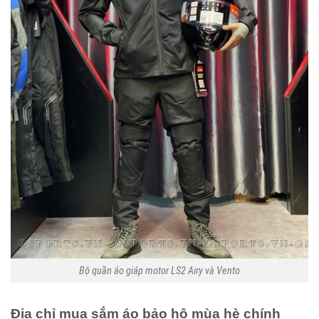
Bộ quần áo giáp motor LS2 Airy và Vento
Địa chỉ mua sắm áo bảo hộ mùa hè chính