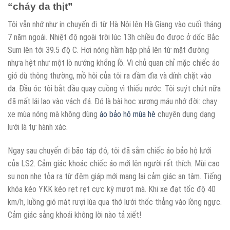
“cháy da thịt”
Tôi vẫn nhớ như in chuyến đi từ Hà Nội lên Hà Giang vào cuối tháng
7 năm ngoái. Nhiệt độ ngoài trời lúc 13h chiều đo được ở dốc Bắc
Sum lên tới 39.5 độ C. Hơi nóng hầm hập phả lên từ mặt đường
nhựa hệt như một lò nướng khổng lồ. Vì chủ quan chỉ mặc chiếc áo
gió dù thông thường, mồ hôi của tôi ra đầm đìa và dính chặt vào
da. Đầu óc tôi bắt đầu quay cuồng vì thiếu nước. Tôi suýt chút nữa
đã mất lái lao vào vách đá. Đó là bài học xương máu nhớ đời: chạy
xe mùa nóng mà không dùng
áo bảo hộ mùa hè
chuyên dụng dạng
lưới là tự hành xác.
Ngay sau chuyến đi bão táp đó, tôi đã sắm chiếc áo bảo hộ lưới
của LS2. Cảm giác khoác chiếc áo mới lên người rất thích. Mùi cao
su non nhẹ tỏa ra từ đệm giáp mới mang lại cảm giác an tâm. Tiếng
khóa kéo YKK kéo rẹt rẹt cực kỳ mượt mà. Khi xe đạt tốc độ 40
km/h, luồng gió mát rượi lùa qua thớ lưới thốc thẳng vào lồng ngực.
Cảm giác sảng khoái không lời nào tả xiết!