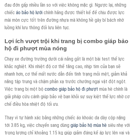
đau đớn gấp nhiều lần so với việc không mặc gì. Ngược lại, những
chiếc
áo bảo hộ lưới
chính hãng được thiết kế để chịu được lực
mài mòn cực tốt trên đường nhựa mà không hề gây bí bách nhờ
luồng khí lưu thông đối lưu liên tục.
Lợi ích vượt trội khi trang bị combo giáp bảo
hộ đi phượt mùa nóng
Chạy xe đường trường dưới cái nắng gắt là một bài test thể lực
khắc nghiệt. Khi nhiệt độ cơ thể tăng cao, nhịp tim của bạn sẽ
nhanh hơn, cơ thể mất nước dẫn đến tình trạng mỏi mệt, giảm khả
năng tập trung và chậm phản xạ trước chướng ngại vật đột ngột.
Việc trang bị một bộ
combo giáp bảo hộ đi phượt
mùa hè chính là
giải pháp cứu cánh giúp bảo vệ bạn khỏi sự suy kiệt thể lực nhờ cơ
chế điều hòa nhiệt độ tối ưu.
Thay vì tự hành xác bằng những chiếc áo khoác da dày cộp nặng
tới 3.85 kg, việc chuyển sang dùng
giáp bảo hộ mùa hè
siêu nhẹ với
trọng lượng chỉ khoảng 1.15 kg giúp giảm đáng kể áp lực lên vai và