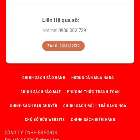
Liên Hệ qua số:
Hotline: 0936 082 739
ZALO: 0936082739
CHÍNH SÁCH BẢO HÀNH
HƯỚNG DẪN MUA HÀNG
CHÍNH SÁCH BẢO MẬT
PHƯƠNG THỨC THANH TOÁN
CHÍNH SÁCH VẬN CHUYỂN
CHÍNH SÁCH ĐỔI – TRẢ HÀNG HÓA
CHỦ SỞ HỮU WEBSITE
CHÍNH SÁCH KIỂM HÀNG
CÔNG TY TNHH GSPORTS