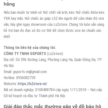
hãng
Nếu bạn muốn tự mình sờ thử chất vải lưới, kéo thử chiếc khóa kéo
YKK hay mặc thử chiếc áo giáp LS2 lên người để cảm nhận độ vừa
vặn, hãy ghé ngay showroom của Ls2store. Chúng tôi luôn sẵn sàng
hỗ trợ bạn đo đạc số đo cơ thể để chọn được size áo chuẩn xác
nhất.
Thông tin liên hệ của chúng tôi:
CÔNG TY TNHH GSPORTS
(Ls2store)
Địa chỉ: Số 396 Đường Láng, Phường Láng Hạ, Quận Đống Đa, TP.
Hà Nội
Email: gsports.vn@gmail.com
Hotline: 0936082739
Website:
https://ls2store.vn/
Mã số doanh nghiệp: 0108488784 cấp ngày 1/11/2018 – Nơi cấp:
Sở kế hoạch và đầu tư Thành phố Hà Nội
Giải đáp thắc mắc thường gặp về đồ bảo hộ