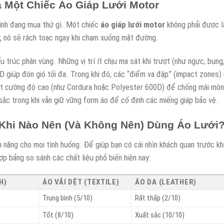
 Một Chiếc Áo Giáp Lưới Motor
 mình đang mua thứ gì. Một chiếc
áo giáp lưới motor
không phải được 
, nó sẽ rách toạc ngay khi chạm xuống mặt đường.
 trúc phân vùng. Những vị trí ít chịu ma sát khi trượt (như ngực, bụng
D giúp đón gió tối đa. Trong khi đó, các “điểm va đập” (impact zones)
i dệt cường độ cao (như Cordura hoặc Polyester 600D) để chống mài mòn
sắc trong khi vẫn giữ vững form áo để cố định các miếng giáp bảo vệ.
 Khi Nào Nên (Và Không Nên) Dùng Áo Lưới
ạn năng cho mọi tình huống. Để giúp bạn có cái nhìn khách quan trước kh
ợp bảng so sánh các chất liệu phổ biến hiện nay:
H)
ÁO VẢI DỆT (TEXTILE)
ÁO DA (LEATHER)
Trung bình (5/10)
Rất thấp (2/10)
Tốt (8/10)
Xuất sắc (10/10)