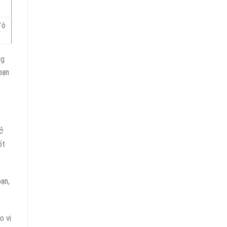
độ
ng
bạn
ở
ốt
ạn,
o vị