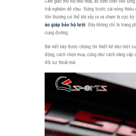
Cảm giác mồ hôi nhễ nhại, áo dính chặt vào lưng
trải nghiệm dễ chịu. Đứng trước cái nóng thiêu 
tổn thương cơ thể khi xảy ra va chạm là cực kỳ l
áo giáp bảo hộ lưới
. Đây không chỉ là trang p
cung đường.
Bài viết này được chúng tôi thiết kế như một 
động, cách chọn mua, cũng như cách nâng cấp c
đổi sự thoải mái.