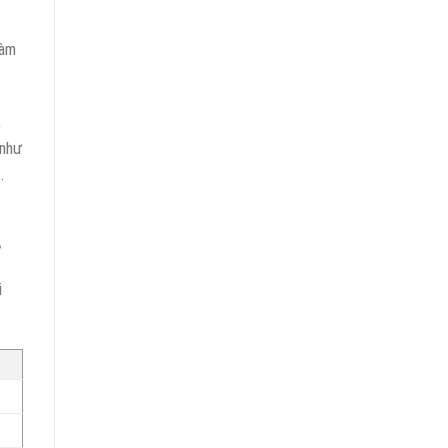
làm
,
 như
.
?
i