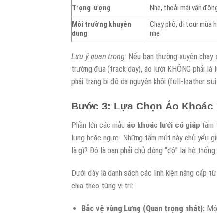
Trọng lượng
Nhẹ, thoải mái vận độn
Môi trường khuyên
Chạy phố, đi tour mùa h
dùng
nhẹ
Lưu ý quan trọng:
Nếu bạn thường xuyên chạy x
trường đua (track day), áo lưới KHÔNG phải là l
phải trang bị đồ da nguyên khối (full-leather sui
Bước 3: Lựa Chọn Áo Khoác 
Phần lớn các mẫu
áo khoác lưới có giáp
tầm t
lưng hoặc ngực. Những tấm mút này chủ yếu gi
là gì? Đó là bạn phải chủ động “độ” lại hệ thốn
Dưới đây là danh sách các linh kiện nâng cấp từ
chia theo từng vị trí:
Bảo vệ vùng Lưng (Quan trọng nhất):
Một