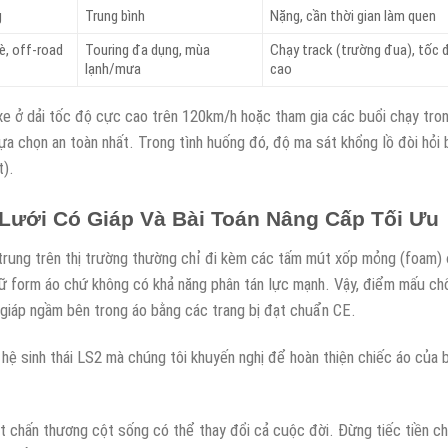
g
Trung bình
Nặng, cần thời gian làm quen
è, off-road
Touring đa dụng, mùa
Chạy track (trường đua), tốc 
lạnh/mưa
cao
e ở dải tốc độ cực cao trên 120km/h hoặc tham gia các buổi chạy tro
ựa chọn an toàn nhất. Trong tình huống đó, độ ma sát khổng lồ đòi hỏi 
t).
Lưới Có Giáp Và Bài Toán Nâng Cấp Tối Ưu
rung trên thị trường thường chỉ đi kèm các tấm mút xốp mỏng (foam) 
ữ form áo chứ không có khả năng phân tán lực mạnh. Vậy, điểm mấu ch
g giáp ngầm bên trong áo bằng các trang bị đạt chuẩn CE.
 hệ sinh thái LS2 mà chúng tôi khuyến nghị để hoàn thiện chiếc áo của b
 chấn thương cột sống có thể thay đổi cả cuộc đời. Đừng tiếc tiền ch