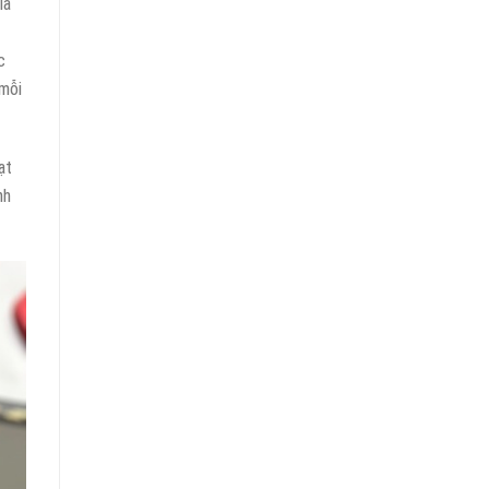
là
c
 mỗi
ạt
nh