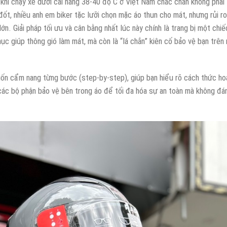
 khi chạy xe dưới cái nắng 38-40 độ C ở Việt Nam chắc chắn không phải 
đốt, nhiều anh em biker tặc lưỡi chọn mặc áo thun cho mát, nhưng rủi ro
ớn. Giải pháp tối ưu và cân bằng nhất lúc này chính là trang bị một chiế
hục giúp thông gió làm mát, mà còn là “lá chắn” kiên cố bảo vệ bạn trên
cuốn cẩm nang từng bước (step-by-step), giúp bạn hiểu rõ cách thức ho
ác bộ phận bảo vệ bên trong áo để tối đa hóa sự an toàn mà không đá