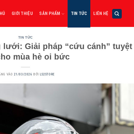
CHỦ
GIỚI THIỆU
SẢN PHẨM
TIN TỨC
LIÊN HỆ
TIN TỨC
 lưới: Giải pháp “cứu cánh” tuyệt
cho mùa hè oi bức
ĂNG VÀO
21/03/2026
BỞI
LS2STORE