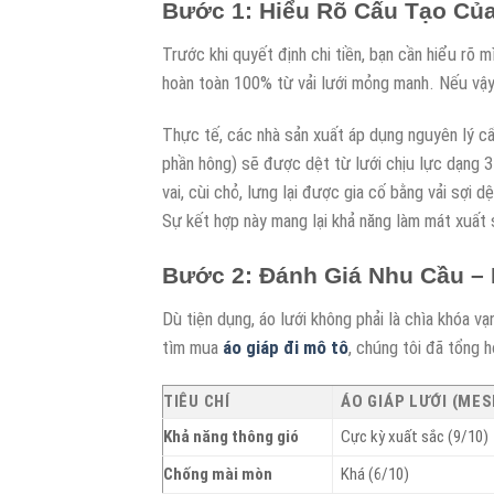
Bước 1: Hiểu Rõ Cấu Tạo Của
Trước khi quyết định chi tiền, bạn cần hiểu rõ
hoàn toàn 100% từ vải lưới mỏng manh. Nếu vậy
Thực tế, các nhà sản xuất áp dụng nguyên lý cấu
phần hông) sẽ được dệt từ lưới chịu lực dạng 3
vai, cùi chỏ, lưng lại được gia cố bằng vải sợ
Sự kết hợp này mang lại khả năng làm mát xuất 
Bước 2: Đánh Giá Nhu Cầu –
Dù tiện dụng, áo lưới không phải là chìa khóa v
tìm mua
áo giáp đi mô tô
, chúng tôi đã tổng h
TIÊU CHÍ
ÁO GIÁP LƯỚI (MES
Khả năng thông gió
Cực kỳ xuất sắc (9/10)
Chống mài mòn
Khá (6/10)