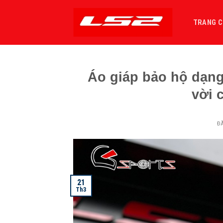
Bỏ
qua
TRANG 
nội
dung
Áo giáp bảo hộ dạng
vời 
Đ
21
Th3