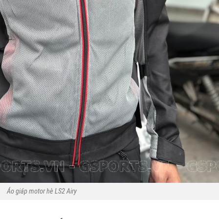
Áo giáp motor hè LS2 Airy