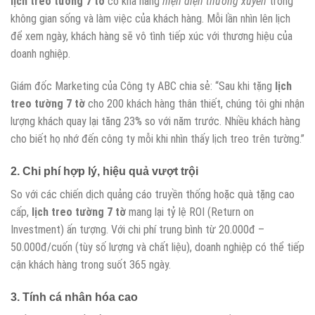
lịch treo tường 7 tờ
có khả năng
hiện diện thường xuyên
trong
không gian sống và làm việc của khách hàng. Mỗi lần nhìn lên lịch
để xem ngày, khách hàng sẽ vô tình tiếp xúc với thương hiệu của
doanh nghiệp.
Giám đốc Marketing của Công ty ABC chia sẻ: “Sau khi tặng
lịch
treo tường 7 tờ
cho 200 khách hàng thân thiết, chúng tôi ghi nhận
lượng khách quay lại tăng 23% so với năm trước. Nhiều khách hàng
cho biết họ nhớ đến công ty mỗi khi nhìn thấy lịch treo trên tường.”
2. Chi phí hợp lý, hiệu quả vượt trội
So với các chiến dịch quảng cáo truyền thống hoặc quà tặng cao
cấp,
lịch treo tường 7 tờ
mang lại tỷ lệ ROI (Return on
Investment) ấn tượng. Với chi phí trung bình từ 20.000đ –
50.000đ/cuốn (tùy số lượng và chất liệu), doanh nghiệp có thể tiếp
cận khách hàng trong suốt 365 ngày.
3. Tính cá nhân hóa cao