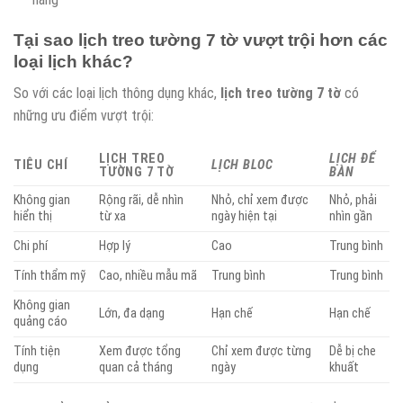
Tại sao
lịch treo tường 7 tờ
vượt trội hơn các
loại lịch khác?
So với các loại lịch thông dụng khác,
lịch treo tường 7 tờ
có
những ưu điểm vượt trội:
LỊCH TREO
LỊCH ĐỂ
TIÊU CHÍ
LỊCH BLOC
TƯỜNG 7 TỜ
BÀN
Không gian
Rộng rãi, dễ nhìn
Nhỏ, chỉ xem được
Nhỏ, phải
hiển thị
từ xa
ngày hiện tại
nhìn gần
Chi phí
Hợp lý
Cao
Trung bình
Tính thẩm mỹ
Cao, nhiều mẫu mã
Trung bình
Trung bình
Không gian
Lớn, đa dạng
Hạn chế
Hạn chế
quảng cáo
Tính tiện
Xem được tổng
Chỉ xem được từng
Dễ bị che
dụng
quan cả tháng
ngày
khuất