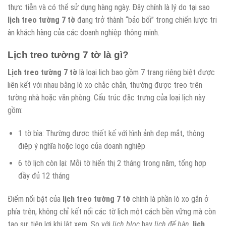
thực tiễn và có thể sử dụng hàng ngày. Đây chính là lý do tại sao
lịch treo tường 7 tờ
đang trở thành “bảo bối” trong chiến lược tri
ân khách hàng của các doanh nghiệp thông minh.
Lịch treo tường 7 tờ
là gì?
Lịch treo tường 7 tờ
là loại lịch bao gồm 7 trang riêng biệt được
liên kết với nhau bằng lò xo chắc chắn, thường được treo trên
tường nhà hoặc văn phòng. Cấu trúc đặc trưng của loại lịch này
gồm:
1 tờ bìa: Thường được thiết kế với hình ảnh đẹp mắt, thông
điệp ý nghĩa hoặc logo của doanh nghiệp
6 tờ lịch còn lại: Mỗi tờ hiển thị 2 tháng trong năm, tổng hợp
đầy đủ 12 tháng
Điểm nổi bật của
lịch treo tường 7 tờ
chính là phần lò xo gắn ở
phía trên, không chỉ kết nối các tờ lịch một cách bền vững mà còn
tạo sự tiện lợi khi lật xem. So với
lịch bloc
hay
lịch để bàn
,
lịch