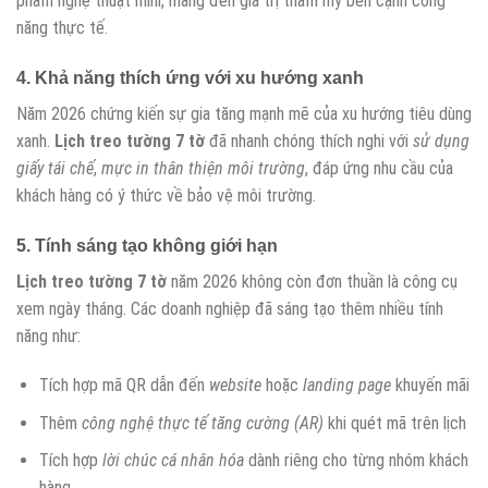
phẩm nghệ thuật mini, mang đến giá trị thẩm mỹ bên cạnh công
năng thực tế.
4. Khả năng thích ứng với xu hướng xanh
Năm 2026 chứng kiến sự gia tăng mạnh mẽ của xu hướng tiêu dùng
xanh.
Lịch treo tường 7 tờ
đã nhanh chóng thích nghi với
sử dụng
giấy tái chế
,
mực in thân thiện môi trường
, đáp ứng nhu cầu của
khách hàng có ý thức về bảo vệ môi trường.
5. Tính sáng tạo không giới hạn
Lịch treo tường 7 tờ
năm 2026 không còn đơn thuần là công cụ
xem ngày tháng. Các doanh nghiệp đã sáng tạo thêm nhiều tính
năng như:
Tích hợp mã QR dẫn đến
website
hoặc
landing page
khuyến mãi
Thêm
công nghệ thực tế tăng cường (AR)
khi quét mã trên lịch
Tích hợp
lời chúc cá nhân hóa
dành riêng cho từng nhóm khách
hàng