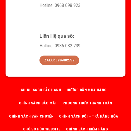
Hotline: 0968 098 923
Liên Hệ qua số:
Hotline: 0936 082 739
ZALO: 0936082739
CHÍNH SÁCH BẢO HÀNH
HƯỚNG DẪN MUA HÀNG
CHÍNH SÁCH BẢO MẬT
PHƯƠNG THỨC THANH TOÁN
CHÍNH SÁCH VẬN CHUYỂN
CHÍNH SÁCH ĐỔI – TRẢ HÀNG HÓA
CHỦ SỞ HỮU WEBSITE
CHÍNH SÁCH KIỂM HÀNG