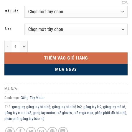
XÓA
Màu Sắc
Size
Găng Tay Bảo Hộ Motor chống nước LS2 Snow Man số lượng
THÊM VÀO GIỎ HÀNG
MUA NGAY
Mã:
N/A
Danh mục:
Găng Tay Motor
Thẻ:
gang tay
,
găng tay bảo hộ
,
găng tay bảo hộ ls2
,
găng tay ls2
,
găng tay mô tô
,
găng tay moto ls2
,
gang tay motor
,
ls2 gloves
,
ls2 vega man
,
phân phối đồ bảo hộ
,
phân phối găng tay bảo hộ