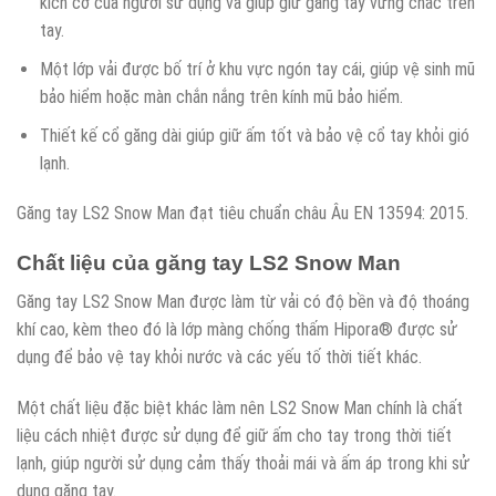
kích cỡ của người sử dụng và giúp giữ găng tay vững chắc trên
tay.
Một lớp vải được bố trí ở khu vực ngón tay cái, giúp vệ sinh mũ
bảo hiểm hoặc màn chắn nắng trên kính mũ bảo hiểm.
Thiết kế cổ găng dài giúp giữ ấm tốt và bảo vệ cổ tay khỏi gió
lạnh.
Găng tay LS2 Snow Man đạt tiêu chuẩn châu Âu EN 13594: 2015.
Chất liệu của găng tay LS2 Snow Man
Găng tay LS2 Snow Man được làm từ vải có độ bền và độ thoáng
khí cao, kèm theo đó là lớp màng chống thấm Hipora® được sử
dụng để bảo vệ tay khỏi nước và các yếu tố thời tiết khác.
Một chất liệu đặc biệt khác làm nên LS2 Snow Man chính là chất
liệu cách nhiệt được sử dụng để giữ ấm cho tay trong thời tiết
lạnh, giúp người sử dụng cảm thấy thoải mái và ấm áp trong khi sử
dụng găng tay.