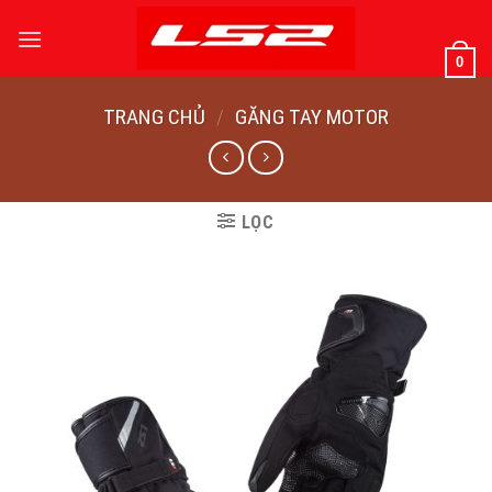
Bỏ
qua
0
nội
dung
TRANG CHỦ
/
GĂNG TAY MOTOR
LỌC