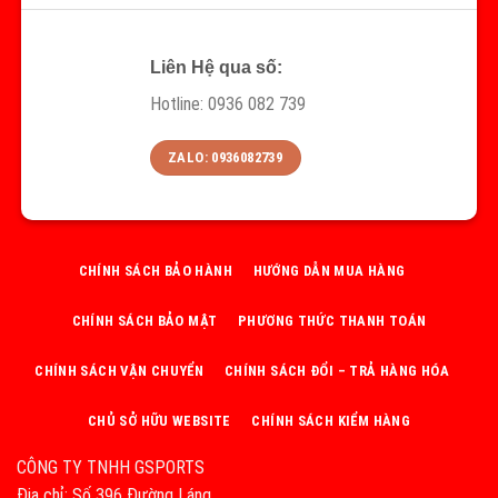
Liên Hệ qua số:
Hotline: 0936 082 739
ZALO: 0936082739
CHÍNH SÁCH BẢO HÀNH
HƯỚNG DẪN MUA HÀNG
CHÍNH SÁCH BẢO MẬT
PHƯƠNG THỨC THANH TOÁN
CHÍNH SÁCH VẬN CHUYỂN
CHÍNH SÁCH ĐỔI – TRẢ HÀNG HÓA
CHỦ SỞ HỮU WEBSITE
CHÍNH SÁCH KIỂM HÀNG
CÔNG TY TNHH GSPORTS
Địa chỉ: Số 396 Đường Láng,