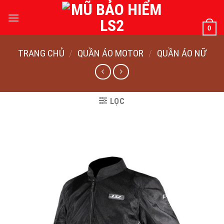
Bỏ
qua
0
nội
dung
TRANG CHỦ
/
QUẦN ÁO MOTOR
/
QUẦN ÁO NỮ
LỌC