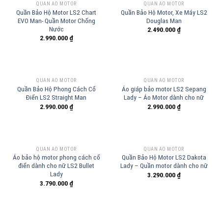
QUẦN ÁO MOTOR
QUẦN ÁO MOTOR
Quần Bảo Hộ Motor LS2 Chart
Quần Bảo Hộ Motor, Xe Máy LS2
EVO Man- Quần Motor Chống
Douglas Man
Nước
2.490.000
₫
2.990.000
₫
QUẦN ÁO MOTOR
QUẦN ÁO MOTOR
Quần Bảo Hộ Phong Cách Cổ
Áo giáp bảo motor LS2 Sepang
Điển LS2 Straight Man
Lady – Áo Motor dành cho nữ
2.990.000
₫
2.990.000
₫
QUẦN ÁO MOTOR
QUẦN ÁO MOTOR
Áo bảo hộ motor phong cách cổ
Quần Bảo Hộ Motor LS2 Dakota
điển dành cho nữ LS2 Bullet
Lady – Quần motor dành cho nữ
Lady
3.290.000
₫
3.790.000
₫