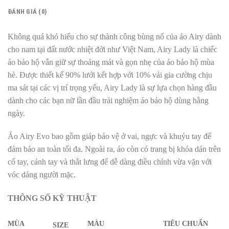
ĐÁNH GIÁ (0)
Không quá khó hiểu cho sự thành công bùng nổ của áo Airy dành
cho nam tại đất nước nhiệt đới như Việt Nam, Airy Lady là chiếc
áo bảo hộ vẫn giữ sự thoáng mát và gọn nhẹ của áo bảo hộ mùa
hè. Được thiết kế 90% lưới kết hợp với 10% vải gia cường chịu
ma sát tại các vị trí trọng yếu, Airy Lady là sự lựa chọn hàng đầu
dành cho các bạn nữ lần đầu trải nghiệm áo bảo hộ dùng hằng
ngày.
Áo Airy Evo bao gồm giáp bảo vệ ở vai, ngực và khuỷu tay để
đảm bảo an toàn tối đa. Ngoài ra, áo còn có trang bị khóa dán trên
cổ tay, cánh tay và thắt lưng để dễ dàng điều chỉnh vừa vặn với
vóc dáng người mặc.
THÔNG SỐ KỸ THUẬT
MÙA
MÀU
TIÊU CHUẨN
SIZE