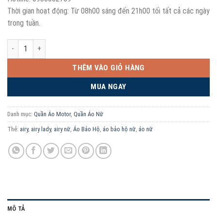
Thời gian hoạt động: Từ 08h00 sáng đến 21h00 tối tất cả các ngày
trong tuần.
Áo Bảo Hộ Motor LS2 Airy Lady EVO - Áo giáp mùa hè dành cho nữ số
THÊM VÀO GIỎ HÀNG
MUA NGAY
Danh mục:
Quần Áo Motor
,
Quần Áo Nữ
Thẻ:
airy
,
airy lady
,
airy nữ
,
Áo Bảo Hộ
,
áo bảo hộ nữ
,
áo nữ
MÔ TẢ