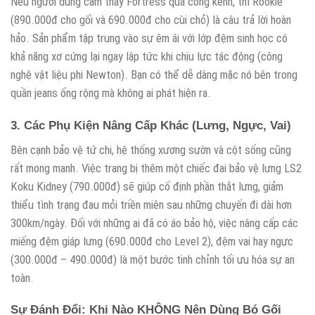
Nếu người dùng cảm thấy Fortress quá cồng kềnh, thì Rookie
(890.000đ cho gối và 690.000đ cho cùi chỏ) là câu trả lời hoàn
hảo. Sản phẩm tập trung vào sự êm ái với lớp đệm sinh học có
khả năng xơ cứng lại ngay lập tức khi chịu lực tác động (công
nghệ vật liệu phi Newton). Bạn có thể dễ dàng mặc nó bên trong
quần jeans ống rộng mà không ai phát hiện ra.
3. Các Phụ Kiện Nâng Cấp Khác (Lưng, Ngực, Vai)
Bên cạnh bảo vệ tứ chi, hệ thống xương sườn và cột sống cũng
rất mong manh. Việc trang bị thêm một chiếc đai bảo vệ lưng LS2
Koku Kidney (790.000đ) sẽ giúp cố định phần thắt lưng, giảm
thiểu tình trạng đau mỏi triền miên sau những chuyến đi dài hơn
300km/ngày. Đối với những ai đã có áo bảo hộ, việc nâng cấp các
miếng đệm giáp lưng (690.000đ cho Level 2), đệm vai hay ngực
(300.000đ – 490.000đ) là một bước tinh chỉnh tối ưu hóa sự an
toàn.
Sự Đánh Đổi: Khi Nào KHÔNG Nên Dùng Bó Gối