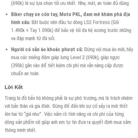
(690k) là sự lựa chọn tối ưu nhất. Nhẹ, mát, an toàn đủ dùng.
Biker chạy xe côn tay, Moto PKL, đam mê khám phá địa
hình xấu:
Bắt buộc nên đầu tư dòng LS2 Fortress (Gối
1.490k + Tay 1.090k) để bảo vệ tối đa hệ xương trước những
va đập mạnh từ đá sỏi.
Người có sẵn áo khoác phượt cũ:
Đừng vội mua áo mới, hãy
mua các miếng đệm giáp lưng Level 2 (690k), giáp ngực
(390k) gắn vào để tiết kiệm chi phí mà vẫn nâng cấp được
chuẩn an toàn.
Lời Kết
Trang bị đồ bảo hộ không phải là sự phô trương, mà là trách nhiệm
với bản thân và gia đình. Đừng để đến khi sự cố xảy ra mới thốt
lên hai từ “giá như”. Việc nắm rõ tính năng và chi phí của từng
dòng sản phẩm sẽ giúp anh em tự tin đưa ra quyết định mua sắm
thông minh nhất.