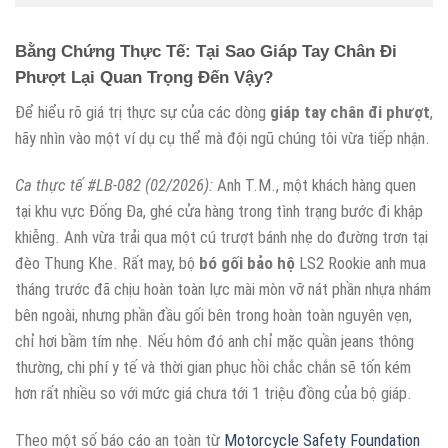
Bằng Chứng Thực Tế: Tại Sao Giáp Tay Chân Đi
Phượt Lại Quan Trọng Đến Vậy?
Để hiểu rõ giá trị thực sự của các dòng
giáp tay chân đi phượt
,
hãy nhìn vào một ví dụ cụ thể mà đội ngũ chúng tôi vừa tiếp nhận.
Ca thực tế #LB-082 (02/2026):
Anh T.M., một khách hàng quen
tại khu vực Đống Đa, ghé cửa hàng trong tình trạng bước đi khập
khiễng. Anh vừa trải qua một cú trượt bánh nhẹ do đường trơn tại
đèo Thung Khe. Rất may, bộ
bó gối bảo hộ
LS2 Rookie anh mua
tháng trước đã chịu hoàn toàn lực mài mòn vỡ nát phần nhựa nhám
bên ngoài, nhưng phần đầu gối bên trong hoàn toàn nguyên vẹn,
chỉ hơi bầm tím nhẹ. Nếu hôm đó anh chỉ mặc quần jeans thông
thường, chi phí y tế và thời gian phục hồi chắc chắn sẽ tốn kém
hơn rất nhiều so với mức giá chưa tới 1 triệu đồng của bộ giáp.
Theo một số báo cáo an toàn từ
Motorcycle Safety Foundation