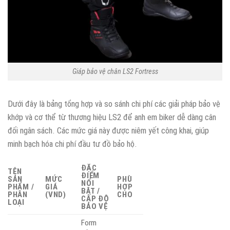
Giáp bảo vệ chân LS2 Fortress
Dưới đây là bảng tổng hợp và so sánh chi phí các giải pháp bảo vệ
khớp và cơ thể từ thương hiệu LS2 để anh em biker dễ dàng cân
đối ngân sách. Các mức giá này được niêm yết công khai, giúp
minh bạch hóa chi phí đầu tư đồ bảo hộ.
ĐẶC
TÊN
ĐIỂM
SẢN
MỨC
PHÙ
NỔI
PHẨM /
GIÁ
HỢP
BẬT /
PHÂN
(VND)
CHO
CẤP ĐỘ
LOẠI
BẢO VỆ
Form