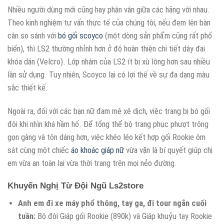
Nhiều người dùng mới cũng hay phân vân giữa các hãng với nhau.
Theo kinh nghiệm tư vấn thực tế của chúng tôi, nếu đem lên bàn
cân so sánh với
bó gối scoyco
(một dòng sản phẩm cũng rất phổ
biến), thì LS2 thường nhỉnh hơn ở độ hoàn thiện chi tiết dây đai
khóa dán (Velcro). Lớp nhám của LS2 ít bị xù lông hơn sau nhiều
lần sử dụng. Tuy nhiên, Scoyco lại có lợi thế về sự đa dạng màu
sắc thiết kế.
Ngoài ra, đối với các bạn nữ đam mê xê dịch, việc trang bị bó gối
đôi khi nhìn khá hầm hố. Để tổng thể bộ trang phục phượt trông
gọn gàng và tôn dáng hơn, việc khéo léo kết hợp gối Rookie ôm
sát cùng một chiếc
áo khoác giáp nữ
vừa vặn là bí quyết giúp chị
em vừa an toàn lại vừa thời trang trên mọi nẻo đường.
Khuyến Nghị Từ Đội Ngũ Ls2store
Anh em đi xe máy phổ thông, tay ga, đi tour ngắn cuối
tuần:
Bộ đôi Giáp gối Rookie (890k) và Giáp khuỷu tay Rookie