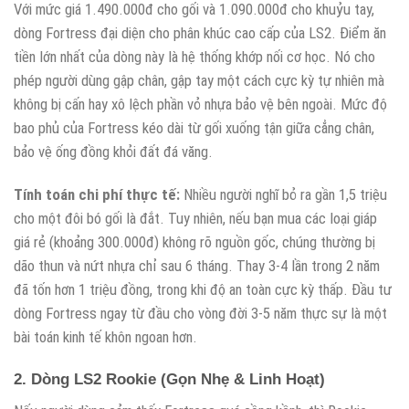
Với mức giá 1.490.000đ cho gối và 1.090.000đ cho khuỷu tay,
dòng Fortress đại diện cho phân khúc cao cấp của LS2. Điểm ăn
tiền lớn nhất của dòng này là hệ thống khớp nối cơ học. Nó cho
phép người dùng gập chân, gập tay một cách cực kỳ tự nhiên mà
không bị cấn hay xô lệch phần vỏ nhựa bảo vệ bên ngoài. Mức độ
bao phủ của Fortress kéo dài từ gối xuống tận giữa cẳng chân,
bảo vệ ống đồng khỏi đất đá văng.
Tính toán chi phí thực tế:
Nhiều người nghĩ bỏ ra gần 1,5 triệu
cho một đôi bó gối là đắt. Tuy nhiên, nếu bạn mua các loại giáp
giá rẻ (khoảng 300.000đ) không rõ nguồn gốc, chúng thường bị
dão thun và nứt nhựa chỉ sau 6 tháng. Thay 3-4 lần trong 2 năm
đã tốn hơn 1 triệu đồng, trong khi độ an toàn cực kỳ thấp. Đầu tư
dòng Fortress ngay từ đầu cho vòng đời 3-5 năm thực sự là một
bài toán kinh tế khôn ngoan hơn.
2. Dòng LS2 Rookie (Gọn Nhẹ & Linh Hoạt)