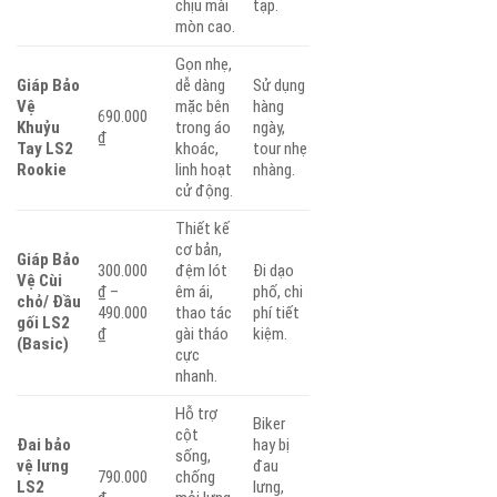
chịu mài
tạp.
mòn cao.
Gọn nhẹ,
Giáp Bảo
dễ dàng
Sử dụng
Vệ
mặc bên
hàng
690.000
Khuỷu
trong áo
ngày,
₫
Tay LS2
khoác,
tour nhẹ
Rookie
linh hoạt
nhàng.
cử động.
Thiết kế
cơ bản,
Giáp Bảo
300.000
đệm lót
Đi dạo
Vệ Cùi
₫ –
êm ái,
phố, chi
chỏ/ Đầu
490.000
thao tác
phí tiết
gối LS2
₫
gài tháo
kiệm.
(Basic)
cực
nhanh.
Hỗ trợ
Biker
cột
Đai bảo
hay bị
sống,
vệ lưng
đau
790.000
chống
LS2
lưng,