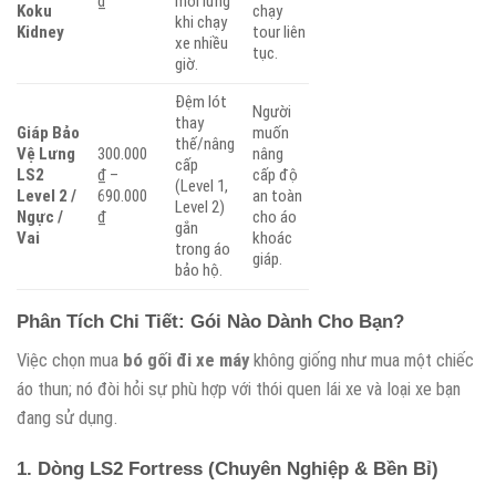
₫
mỏi lưng
Koku
chạy
khi chạy
Kidney
tour liên
xe nhiều
tục.
giờ.
Đệm lót
Người
thay
Giáp Bảo
muốn
thế/nâng
Vệ Lưng
300.000
nâng
cấp
LS2
₫ –
cấp độ
(Level 1,
Level 2 /
690.000
an toàn
Level 2)
Ngực /
₫
cho áo
gắn
Vai
khoác
trong áo
giáp.
bảo hộ.
Phân Tích Chi Tiết: Gói Nào Dành Cho Bạn?
Việc chọn mua
bó gối đi xe máy
không giống như mua một chiếc
áo thun; nó đòi hỏi sự phù hợp với thói quen lái xe và loại xe bạn
đang sử dụng.
1. Dòng LS2 Fortress (Chuyên Nghiệp & Bền Bỉ)