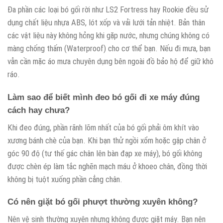
Đa phần các loại bó gối rời như LS2 Fortress hay Rookie đều sử
dụng chất liệu nhựa ABS, lót xốp và vải lưới tản nhiệt. Bản thân
các vật liệu này không hỏng khi gặp nước, nhưng chúng không có
màng chống thấm (Waterproof) cho cơ thể bạn. Nếu đi mưa, bạn
vẫn cần mặc áo mưa chuyên dụng bên ngoài đồ bảo hộ để giữ khô
ráo.
Làm sao để biết mình đeo bó gối đi xe máy đúng
cách hay chưa?
Khi đeo đúng, phần rãnh lõm nhất của bó gối phải ôm khít vào
xương bánh chè của bạn. Khi bạn thử ngồi xổm hoặc gập chân ở
góc 90 độ (tư thế gác chân lên bàn đạp xe máy), bó gối không
được chèn ép làm tắc nghẽn mạch máu ở khoeo chân, đồng thời
không bị tuột xuống phần cẳng chân.
Có nên giặt bó gối phượt thường xuyên không?
Nên vệ sinh thường xuyên nhưng không được giặt máy. Bạn nên