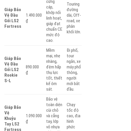
cứng
Touring
cáp,
Giáp Bảo
đường
khớp nối
Vệ Đầu
1.490.000
dài, Off-
linh hoạt,
Gối LS2
₫
road, xe
giáp đạt
Fortress
phân
chuẩn CE
khối lớn.
mức độ
cao.
Mềm
Đi phố,
mại, nhẹ
tour
Giáp Bảo
nhàng,
ngắn, xe
Vệ Đầu
890.000
đệm hấp
máy phổ
Gối LS2
₫
thụ lực
thông,
Rookie
tốt, thiết
người
S-L
kế ôm
mới bắt
sát.
đầu.
Bảo vệ
toàn diện
Chạy
Giáp Bảo
cùi chỏ
tốc độ
Vệ
1.090.000
và cẳng
cao, địa
Khuỷu
₫
tay, lớp
hình
Tay LS2
vỏ nhựa
phức
Fortress