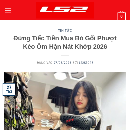
Bỏ
qua
0
nội
dung
TIN TỨC
Đừng Tiếc Tiền Mua Bó Gối Phượt
Kẻo Ôm Hận Nát Khớp 2026
ĐĂNG VÀO
27/03/2026
BỞI
LS2STORE
27
Th3