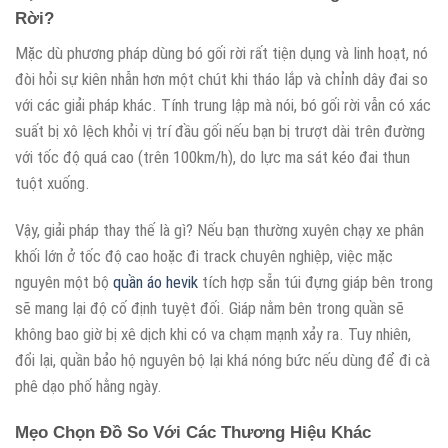
Rời?
Mặc dù phương pháp dùng bó gối rời rất tiện dụng và linh hoạt, nó
đòi hỏi sự kiên nhẫn hơn một chút khi tháo lắp và chỉnh dây đai so
với các giải pháp khác. Tính trung lập mà nói, bó gối rời vẫn có xác
suất bị xô lệch khỏi vị trí đầu gối nếu bạn bị trượt dài trên đường
với tốc độ quá cao (trên 100km/h), do lực ma sát kéo đai thun
tuột xuống.
Vậy, giải pháp thay thế là gì? Nếu bạn thường xuyên chạy xe phân
khối lớn ở tốc độ cao hoặc đi track chuyên nghiệp, việc mặc
nguyên một bộ
quần áo hevik
tích hợp sẵn túi đựng giáp bên trong
sẽ mang lại độ cố định tuyệt đối. Giáp nằm bên trong quần sẽ
không bao giờ bị xê dịch khi có va chạm mạnh xảy ra. Tuy nhiên,
đổi lại, quần bảo hộ nguyên bộ lại khá nóng bức nếu dùng để đi cà
phê dạo phố hằng ngày.
Mẹo Chọn Đồ So Với Các Thương Hiệu Khác