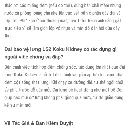
tháo rời các miếng đệm (nếu có thể), dùng bàn chải mềm nhúng
nước xà phòng loãng chà nhẹ lên các vết bẩn ở phần dây đai và
lớp lót. Phơi khô ở nơi thoáng mát, tuyệt đối tránh ánh nắng gắt
trực tiếp vì sẽ làm giòn lớp vỏ nhựa và mất độ đàn hồi của dây
thun.
Đai bảo vệ lưng LS2 Koku Kidney có tác dụng gì
ngoài việc chống va đập?
Bên cạnh việc tích hợp đệm chống sốc, tác dụng lớn nhất của đai
lưng Koku Kidney là hỗ trợ định hình và giảm áp lực lên vùng đĩa
đệm cột sống thắt lưng. Khi chạy xe đường dài, tư thế ngồi chúi
về phía trước dễ gây mỏi; đai lưng sẽ hoạt động như một bệ đỡ,
giúp các múi cơ lưng không phải gồng quá mức, từ đó giảm đáng
kể sự mệt mỏi.
Về Tác Giả & Ban Kiểm Duyệt