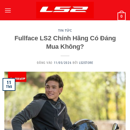
Bỏ
qua
0
nội
dung
TIN TỨC
Fullface LS2 Chính Hãng Có Đáng
Mua Không?
ĐĂNG VÀO
11/05/2026
BỞI
LS2STORE
11
Th5