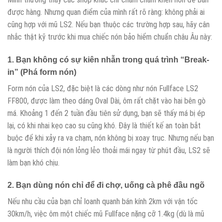
được hàng. Nhưng quan điểm của mình rất rõ ràng: không phải ai
cũng hợp với mũ LS2. Nếu bạn thuộc các trường hợp sau, hãy cân
nhắc thật kỹ trước khi mua chiếc nón bảo hiểm chuẩn châu Âu này:
1. Bạn không có sự kiên nhẫn trong quá trình “Break-
in” (Phá form nón)
Form nón của LS2, đặc biệt là các dòng như nón Fullface LS2
FF800, được làm theo dáng Oval Dài, ôm rất chặt vào hai bên gò
má. Khoảng 1 đến 2 tuần đầu tiên sử dụng, bạn sẽ thấy má bị ép
lại, có khi nhai kẹo cao su cũng khó. Đây là thiết kế an toàn bắt
buộc để khi xảy ra va chạm, nón không bị xoay trục. Nhưng nếu bạn
là người thích đội nón lỏng lẻo thoải mái ngay từ phút đầu, LS2 sẽ
làm bạn khó chịu.
2. Bạn dùng nón chỉ để đi chợ, uống cà phê đầu ngõ
Nếu nhu cầu của bạn chỉ loanh quanh bán kính 2km với vận tốc
30km/h, việc ôm một chiếc mũ Fullface nặng cỡ 1.4kg (dù là mũ