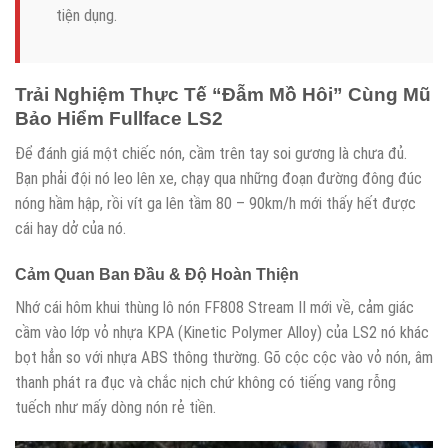
tiện dụng.
Trải Nghiệm Thực Tế “Đẫm Mồ Hôi” Cùng Mũ
Bảo Hiểm Fullface LS2
Để đánh giá một chiếc nón, cầm trên tay soi gương là chưa đủ.
Bạn phải đội nó leo lên xe, chạy qua những đoạn đường đông đúc
nóng hầm hập, rồi vít ga lên tầm 80 – 90km/h mới thấy hết được
cái hay dở của nó.
Cảm Quan Ban Đầu & Độ Hoàn Thiện
Nhớ cái hôm khui thùng lô nón FF808 Stream II mới về, cảm giác
cầm vào lớp vỏ nhựa KPA (Kinetic Polymer Alloy) của LS2 nó khác
bọt hẳn so với nhựa ABS thông thường. Gõ cộc cộc vào vỏ nón, âm
thanh phát ra đục và chắc nịch chứ không có tiếng vang rỗng
tuếch như mấy dòng nón rẻ tiền.