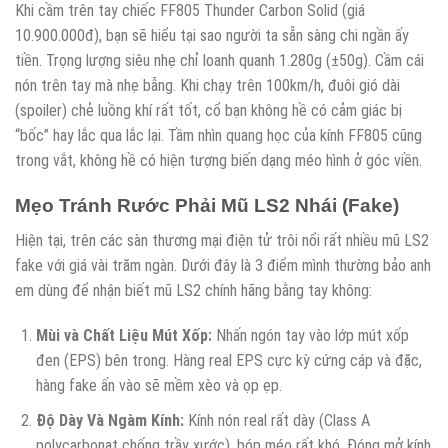
Khi cầm trên tay chiếc FF805 Thunder Carbon Solid (giá
10.900.000đ), bạn sẽ hiểu tại sao người ta sẵn sàng chi ngần ấy
tiền. Trọng lượng siêu nhẹ chỉ loanh quanh 1.280g (±50g). Cầm cái
nón trên tay mà nhẹ bẫng. Khi chạy trên 100km/h, đuôi gió dài
(spoiler) chẻ luồng khí rất tốt, cổ bạn không hề có cảm giác bị
“bốc” hay lắc qua lắc lại. Tầm nhìn quang học của kính FF805 cũng
trong vắt, không hề có hiện tượng biến dạng méo hình ở góc viền.
Mẹo Tránh Rước Phải Mũ LS2 Nhái (Fake)
Hiện tại, trên các sàn thương mại điện tử trôi nổi rất nhiều mũ LS2
fake với giá vài trăm ngàn. Dưới đây là 3 điểm mình thường bảo anh
em dùng để nhận biết mũ LS2 chính hãng bằng tay không:
Mùi và Chất Liệu Mút Xốp:
Nhấn ngón tay vào lớp mút xốp
đen (EPS) bên trong. Hàng real EPS cực kỳ cứng cáp và đặc,
hàng fake ấn vào sẽ mềm xèo và ọp ẹp.
Độ Dày Và Ngàm Kính:
Kính nón real rất dày (Class A
polycarbonat chống trầy xước), bóp méo rất khó. Đóng mở kính