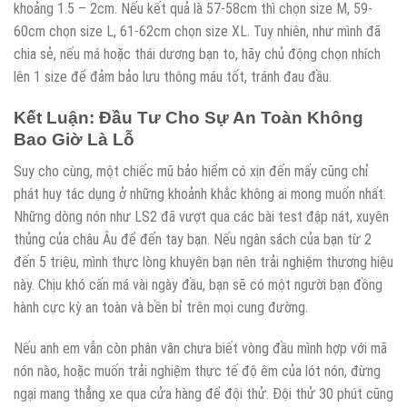
khoảng 1.5 – 2cm. Nếu kết quả là 57-58cm thì chọn size M, 59-
60cm chọn size L, 61-62cm chọn size XL. Tuy nhiên, như mình đã
chia sẻ, nếu má hoặc thái dương bạn to, hãy chủ động chọn nhích
lên 1 size để đảm bảo lưu thông máu tốt, tránh đau đầu.
Kết Luận: Đầu Tư Cho Sự An Toàn Không
Bao Giờ Là Lỗ
Suy cho cùng, một chiếc mũ bảo hiểm có xịn đến mấy cũng chỉ
phát huy tác dụng ở những khoảnh khắc không ai mong muốn nhất.
Những dòng nón như LS2 đã vượt qua các bài test đập nát, xuyên
thủng của châu Âu để đến tay bạn. Nếu ngân sách của bạn từ 2
đến 5 triệu, mình thực lòng khuyên bạn nên trải nghiệm thương hiệu
này. Chịu khó cấn má vài ngày đầu, bạn sẽ có một người bạn đồng
hành cực kỳ an toàn và bền bỉ trên mọi cung đường.
Nếu anh em vẫn còn phân vân chưa biết vòng đầu mình hợp với mã
nón nào, hoặc muốn trải nghiệm thực tế độ êm của lót nón, đừng
ngại mang thẳng xe qua cửa hàng để đội thử. Đội thử 30 phút cũng