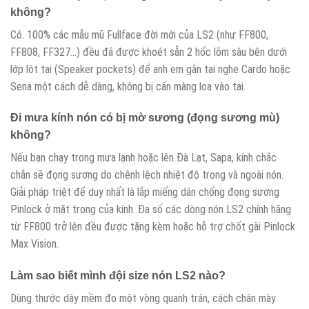
không?
Có. 100% các mẫu mũ Fullface đời mới của LS2 (như FF800,
FF808, FF327…) đều đã được khoét sẵn 2 hốc lõm sâu bên dưới
lớp lót tai (Speaker pockets) để anh em gắn tai nghe Cardo hoặc
Sena một cách dễ dàng, không bị cấn màng loa vào tai.
Đi mưa kính nón có bị mờ sương (đọng sương mù)
không?
Nếu bạn chạy trong mưa lạnh hoặc lên Đà Lạt, Sapa, kính chắc
chắn sẽ đọng sương do chênh lệch nhiệt độ trong và ngoài nón.
Giải pháp triệt để duy nhất là lắp miếng dán chống đọng sương
Pinlock ở mặt trong của kính. Đa số các dòng nón LS2 chính hãng
từ FF800 trở lên đều được tặng kèm hoặc hỗ trợ chốt gài Pinlock
Max Vision.
Làm sao biết mình đội size nón LS2 nào?
Dùng thước dây mềm đo một vòng quanh trán, cách chân mày