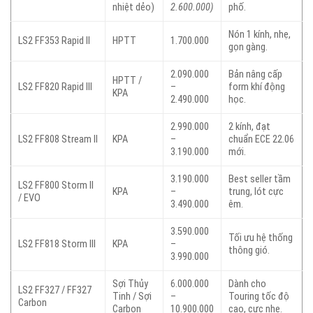
nhiệt dẻo)
2.600.000)
phố.
Nón 1 kính, nhẹ,
LS2 FF353 Rapid II
HPTT
1.700.000
gọn gàng.
2.090.000
Bản nâng cấp
HPTT /
LS2 FF820 Rapid III
–
form khí động
KPA
2.490.000
học.
2.990.000
2 kính, đạt
LS2 FF808 Stream II
KPA
–
chuẩn ECE 22.06
3.190.000
mới.
3.190.000
Best seller tầm
LS2 FF800 Storm II
KPA
–
trung, lót cực
/ EVO
3.490.000
êm.
3.590.000
Tối ưu hệ thống
LS2 FF818 Storm III
KPA
–
thông gió.
3.990.000
Sợi Thủy
6.000.000
Dành cho
LS2 FF327 / FF327
Tinh / Sợi
–
Touring tốc độ
Carbon
Carbon
10.900.000
cao, cực nhẹ.