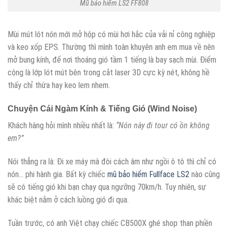
Mũ bảo hiểm LS2 FF808
Mùi mút lót nón mới mở hộp có mùi hơi hắc của vải nỉ công nghiệp
và keo xốp EPS. Thường thì mình toàn khuyên anh em mua về nên
mở bung kính, để nơi thoáng gió tầm 1 tiếng là bay sạch mùi. Điểm
cộng là lớp lót mút bên trong cắt laser 3D cực kỳ nét, không hề
thấy chỉ thừa hay keo lem nhem.
Chuyện Cái Ngàm Kính & Tiếng Gió (Wind Noise)
Khách hàng hỏi mình nhiều nhất là:
“Nón này đi tour có ồn không
em?”
Nói thẳng ra là: Đi xe máy mà đòi cách âm như ngồi ô tô thì chỉ có
nón… phi hành gia. Bất kỳ chiếc
mũ bảo hiểm Fullface LS2
nào cũng
sẽ có tiếng gió khi bạn chạy qua ngưỡng 70km/h. Tuy nhiên, sự
khác biệt nằm ở cách luồng gió đi qua.
Tuần trước, có anh Việt chạy chiếc CB500X ghé shop than phiền