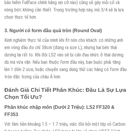
bảo hiểm Fullface chính hãng xịn cỡ nào) cũng sẽ gây mỏi cổ và
nóng bức không cần thiết. Trong trường hợp này, mũ 3/4 sẽ là lựa
chọn thực tế hơn.
3. Người có form đầu quá tròn (Round Oval)
Kinh nghiệm thực tế của mình khi fit nón cho khách: có những anh
em vòng đầu đo chỉ 58cm (đúng ra size L), nhưng hai bên thái
dương lại rất to. Khi đội LS2 vào sẽ bị cấn đau nhức ở thái dương
dù má vừa vặn. Nếu bạn thuộc form đầu này, bạn buộc phải tăng
lên 1 đến 2 size, hoặc chuyển sang dùng thử các hãng có form đầu
tròn đặc trưng của châu Á hơn.
Đánh Giá Chi Tiết Phân Khúc: Đâu Là Sự Lựa
Chọn Tối Ưu?
Phân khúc nhập môn (Dưới 2 Triệu): LS2 FF320 &
FF353
Với tầm tiền khoảng 1.5 – 1.7 triệu, việc đòi hỏi một lớp vỏ Carbon