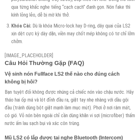
qua từng khấc nghe tiếng “cạch cạch” đanh gọn. Nón fake thì
kính lỏng lẻo, dễ bị mờ khi thở.
Khóa Cài:
Dù là khóa Micro-lock hay D-ring, dây quai của LS2
xịn dệt cực kỳ dày dặn, viền may chốt mép không có tơ chỉ lởm
chởm.
[IMAGE_PLACEHOLDER]
Câu Hỏi Thường Gặp (FAQ)
Vệ sinh nón Fullface LS2 thế nào cho đúng cách
không bị hôi?
Bạn tuyệt đối không được nhúng cả chiếc nón vào chậu nước. Hãy
tháo hai ốp má và lót đỉnh đầu ra, giặt tay nhẹ nhàng với dầu gội
đầu (tránh dùng bột giặt mạnh làm mục mút). Phơi ở nơi râm mát,
có gió. Vỏ nón bên ngoài chỉ cần dùng khăn vi sợi (microfiber) thấm
nước ấm lau sạch bụi và xác côn trùng.
Mũ LS2 có lắp được tai nghe Bluetooth (Intercom)