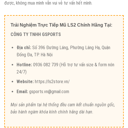
được, không mua mình vẫn vui vẻ tư vấn hết mình.
Trải Nghiệm Trực Tiếp Mũ LS2 Chính Hãng Tại:
CÔNG TY TNHH GSPORTS
Địa chỉ:
Số 396 Đường Láng, Phường Láng Hạ, Quận
Đống Đa, TP. Hà Nội
Hotline:
0936 082 739 (Hỗ trợ tư vấn size & form nón
24/7)
Website:
https://ls2store.vn/
Email:
gsports.vn@gmail.com
Mọi sản phẩm tại hệ thống đều cam kết chuẩn nguồn gốc,
bảo hành ngàm khóa kính chính hãng dài hạn.