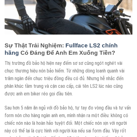
Sự Thật Trải Nghiệm:
Fullface LS2 chính
hãng
Có Đáng Để Anh Em Xuống Tiền?
Thị trường đồ bảo hộ hiện nay đếm sơ sơ cũng ngót nghét vài
chục thương hiệu nón bảo hiểm. Từ những dòng loanh quanh vài
trăm ngàn đến chục triệu đồng đều có đủ. Nhưng hễ nhắc đến
phân khúc tầm trung và cận cao cấp, cái tên LS2 lúc nào cũng
được anh em biker réo gọi đầu tiên.
Sau hơn 5 năm ăn ngủ với đồ bảo hộ, tự tay đo vòng đầu và tư vấn
form nón cho hàng ngàn anh em, mình nhận ra một điều: không có
chiếc nón nào là hoàn hảo tuyệt đối. Một chiếc nón xịn với người
này có thể lại là cực hình với người kia nếu sai form đầu. Vậy rốt