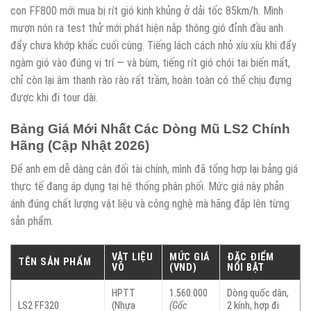
con FF800 mới mua bị rít gió kinh khủng ở dải tốc 85km/h. Mình
mượn nón ra test thử mới phát hiện nắp thông gió đỉnh đầu anh
đẩy chưa khớp khấc cuối cùng. Tiếng lách cách nhỏ xíu xíu khi đẩy
ngàm gió vào đúng vị trí — và bùm, tiếng rít gió chói tai biến mất,
chỉ còn lại âm thanh rào rào rất trầm, hoàn toàn có thể chịu đựng
được khi đi tour dài.
Bảng Giá Mới Nhất Các Dòng Mũ LS2 Chính
Hãng (Cập Nhật 2026)
Để anh em dễ dàng cân đối tài chính, mình đã tổng hợp lại bảng giá
thực tế đang áp dụng tại hệ thống phân phối. Mức giá này phản
ánh đúng chất lượng vật liệu và công nghệ mà hãng đắp lên từng
sản phẩm.
VẬT LIỆU
MỨC GIÁ
ĐẶC ĐIỂM
TÊN SẢN PHẨM
VỎ
(VND)
NỔI BẬT
HPTT
1.560.000
Dòng quốc dân,
LS2 FF320
(Nhựa
(Gốc
2 kính, hợp đi