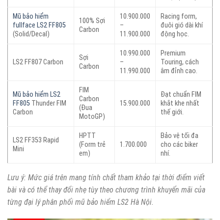
Mũ bảo hiểm
10.900.000
Racing form,
100% Sợi
fullface LS2 FF805
–
đuôi gió dài khí
Carbon
(Solid/Decal)
11.900.000
động học.
10.990.000
Premium
Sợi
LS2 FF807 Carbon
–
Touring, cách
Carbon
11.990.000
âm đỉnh cao.
FIM
Mũ bảo hiểm LS2
Đạt chuẩn FIM
Carbon
FF805
Thunder FIM
15.900.000
khắt khe nhất
(Đua
Carbon
thế giới.
MotoGP)
HPTT
Bảo vệ tối đa
LS2 FF353 Rapid
(Form trẻ
1.700.000
cho các biker
Mini
em)
nhí.
Lưu ý: Mức giá trên mang tính chất tham khảo tại thời điểm viết
bài và có thể thay đổi nhẹ tùy theo chương trình khuyến mãi của
từng đại lý phân phối mũ bảo hiểm LS2 Hà Nội.