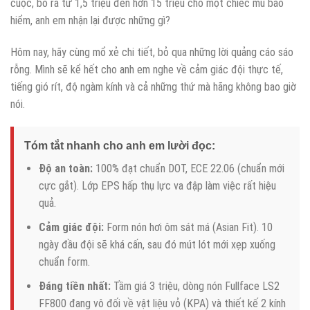
cuộc, bỏ ra từ 1,5 triệu đến hơn 15 triệu cho một chiếc mũ bảo
hiểm, anh em nhận lại được những gì?
Hôm nay, hãy cùng mổ xẻ chi tiết, bỏ qua những lời quảng cáo sáo
rỗng. Mình sẽ kể hết cho anh em nghe về cảm giác đội thực tế,
tiếng gió rít, độ ngàm kính và cả những thứ mà hãng không bao giờ
nói.
Tóm tắt nhanh cho anh em lười đọc:
Độ an toàn:
100% đạt chuẩn DOT, ECE 22.06 (chuẩn mới
cực gắt). Lớp EPS hấp thụ lực va đập làm việc rất hiệu
quả.
Cảm giác đội:
Form nón hơi ôm sát má (Asian Fit). 10
ngày đầu đội sẽ khá cấn, sau đó mút lót mới xẹp xuống
chuẩn form.
Đáng tiền nhất:
Tầm giá 3 triệu, dòng nón Fullface LS2
FF800 đang vô đối về vật liệu vỏ (KPA) và thiết kế 2 kính