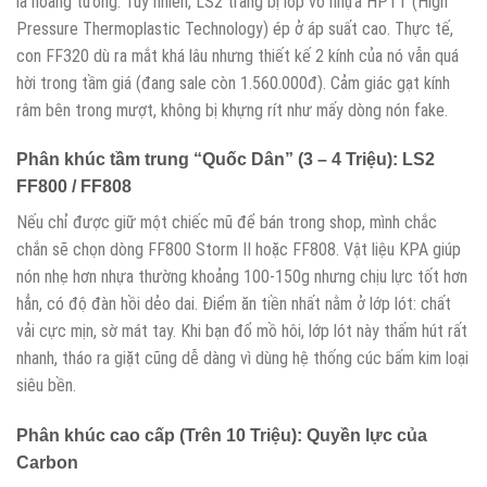
là hoang tưởng. Tuy nhiên, LS2 trang bị lớp vỏ nhựa HPTT (High
Pressure Thermoplastic Technology) ép ở áp suất cao. Thực tế,
con FF320 dù ra mắt khá lâu nhưng thiết kế 2 kính của nó vẫn quá
hời trong tầm giá (đang sale còn 1.560.000đ). Cảm giác gạt kính
râm bên trong mượt, không bị khựng rít như mấy dòng nón fake.
Phân khúc tầm trung “Quốc Dân” (3 – 4 Triệu): LS2
FF800 / FF808
Nếu chỉ được giữ một chiếc mũ để bán trong shop, mình chắc
chắn sẽ chọn dòng FF800 Storm II hoặc FF808. Vật liệu KPA giúp
nón nhẹ hơn nhựa thường khoảng 100-150g nhưng chịu lực tốt hơn
hẳn, có độ đàn hồi dẻo dai. Điểm ăn tiền nhất nằm ở lớp lót: chất
vải cực mịn, sờ mát tay. Khi bạn đổ mồ hôi, lớp lót này thấm hút rất
nhanh, tháo ra giặt cũng dễ dàng vì dùng hệ thống cúc bấm kim loại
siêu bền.
Phân khúc cao cấp (Trên 10 Triệu): Quyền lực của
Carbon