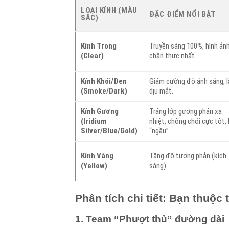
LOẠI KÍNH (MÀU
ĐẶC ĐIỂM NỔI BẬT
SẮC)
Kính Trong
Truyền sáng 100%, hình ản
(Clear)
chân thực nhất.
Kính Khói/Đen
Giảm cường độ ánh sáng, 
(Smoke/Dark)
dịu mắt.
Kính Gương
Tráng lớp gương phản xạ
(Iridium
nhiệt, chống chói cực tốt,
Silver/Blue/Gold)
“ngầu”.
Kính Vàng
Tăng độ tương phản (kích
(Yellow)
sáng).
Phân tích chi tiết: Bạn thuộc
1. Team “Phượt thủ” đường dài