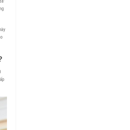
đã”
âng
này
ho
?
0
cấp