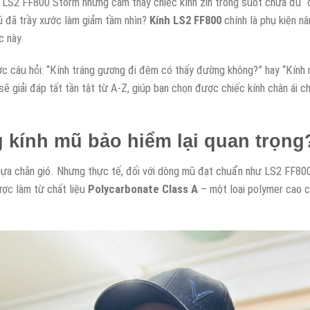
 LS2 FF800 Storm nhưng cảm thấy chiếc kính zin trong suốt chưa đủ “
 cũ đã trầy xước làm giảm tầm nhìn?
Kính LS2 FF800
chính là phụ kiện n
c này.
ợc câu hỏi: “Kính tráng gương đi đêm có thấy đường không?” hay “Kính 
ẽ giải đáp tất tần tật từ A-Z, giúp bạn chọn được chiếc kính chân ái c
g kính mũ bảo hiểm lại quan trọng
nhựa chắn gió. Nhưng thực tế, đối với dòng mũ đạt chuẩn như LS2 FF80
ược làm từ chất liệu
Polycarbonate Class A
– một loại polymer cao 