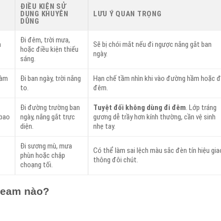
ĐIỀU KIỆN SỬ
DỤNG KHUYÊN
LƯU Ý QUAN TRỌNG
DÙNG
Đi đêm, trời mưa,
h
Sẽ bị chói mắt nếu đi ngược nắng gắt ban
hoặc điều kiện thiếu
ngày.
sáng.
làm
Đi ban ngày, trời nắng
Hạn chế tầm nhìn khi vào đường hầm hoặc đ
to.
đêm.
Đi đường trường ban
Tuyệt đối không dùng đi đêm
. Lớp tráng
 bao
ngày, nắng gắt trực
gương dễ trầy hơn kính thường, cần vệ sinh
diện.
nhẹ tay.
Đi sương mù, mưa
Có thể làm sai lệch màu sắc đèn tín hiệu gia
phùn hoặc chập
thông đôi chút.
choạng tối.
 team nào?