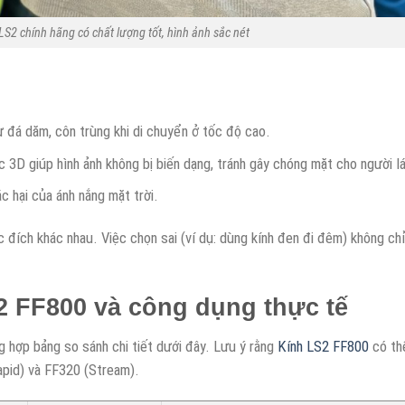
S2 chính hãng có chất lượng tốt, hình ảnh sắc nét
ừ đá dăm, côn trùng khi di chuyển ở tốc độ cao.
3D giúp hình ảnh không bị biến dạng, tránh gây chóng mặt cho người lá
c hại của ánh nắng mặt trời.
c đích khác nhau. Việc chọn sai (ví dụ: dùng kính đen đi đêm) không ch
2 FF800 và công dụng thực tế
g hợp bảng so sánh chi tiết dưới đây. Lưu ý rằng
Kính LS2 FF800
có th
pid) và FF320 (Stream).