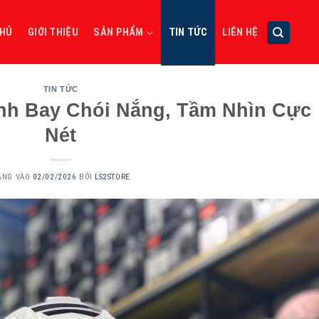
CHỦ
GIỚI THIỆU
SẢN PHẨM
TIN TỨC
LIÊN HỆ
TIN TỨC
nh Bay Chói Nắng, Tầm Nhìn Cực
Nét
ĂNG VÀO
02/02/2026
BỞI
LS2STORE