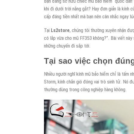
Bạn đang sở hữu chiếc mũ bảo hiểm “quốc dân”
khi đi dưới trời nắng gắt? Hay đơn giản là kính
cấp đáng tiền nhất mà bạn nên cân nhắc ngay lú
Tại
Ls2store
, chúng tôi thường xuyên nhận đư
có lắp vừa cho mũ FF353 không?”. Bài viết này s
những chuyến đi sắp tới.
Tại sao việc chọn đún
Nhiều người nghĩ kính mũ bảo hiểm chỉ là tấm 
Storm, kính chắn gió đóng vai trò sinh tử. Nó đ
thường dùng trong công nghiệp hàng không.