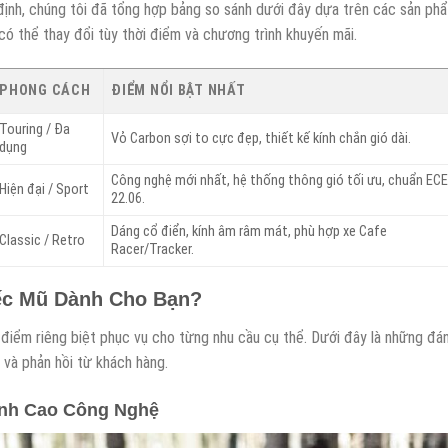
định, chúng tôi đã tổng hợp bảng so sánh dưới đây dựa trên các sản ph
có thể thay đổi tùy thời điểm và chương trình khuyến mãi.
PHONG CÁCH
ĐIỂM NỔI BẬT NHẤT
Touring / Đa
Vỏ Carbon sợi to cực đẹp, thiết kế kính chắn gió dài.
dụng
Công nghệ mới nhất, hệ thống thông gió tối ưu, chuẩn EC
Hiện đại / Sport
22.06.
Dáng cổ điển, kính âm râm mát, phù hợp xe Cafe
Classic / Retro
Racer/Tracker.
iếc Mũ Dành Cho Bạn?
iểm riêng biệt phục vụ cho từng nhu cầu cụ thể. Dưới đây là những đá
 và phản hồi từ khách hàng.
Đỉnh Cao Công Nghệ