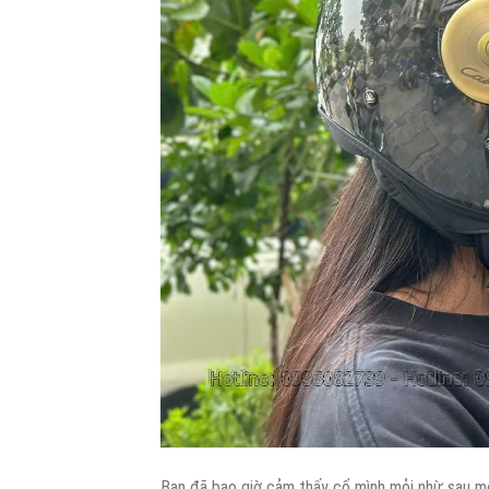
Bạn đã bao giờ cảm thấy cổ mình mỏi nhừ sau mộ