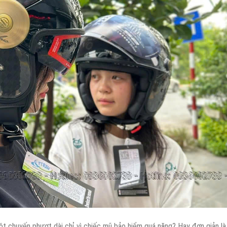
t chuyến phượt dài chỉ vì chiếc mũ bảo hiểm quá nặng? Hay đơn giản là