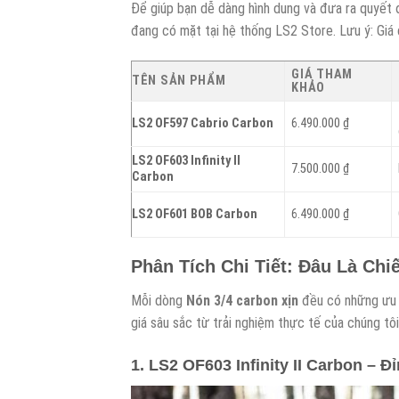
Để giúp bạn dễ dàng hình dung và đưa ra quyết 
đang có mặt tại hệ thống LS2 Store. Lưu ý: Giá 
GIÁ THAM
TÊN SẢN PHẨM
KHẢO
LS2 OF597 Cabrio Carbon
6.490.000 ₫
LS2 OF603 Infinity II
7.500.000 ₫
Carbon
LS2 OF601 BOB Carbon
6.490.000 ₫
Phân Tích Chi Tiết: Đâu Là Ch
Mỗi dòng
Nón 3/4 carbon xịn
đều có những ưu đ
giá sâu sắc từ trải nghiệm thực tế của chúng tôi
1. LS2 OF603 Infinity II Carbon – 