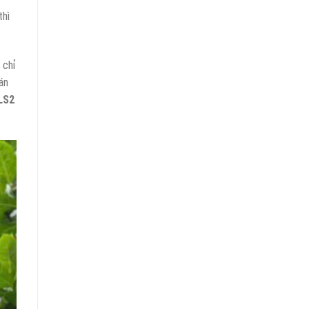
thì
 chỉ
án
LS2