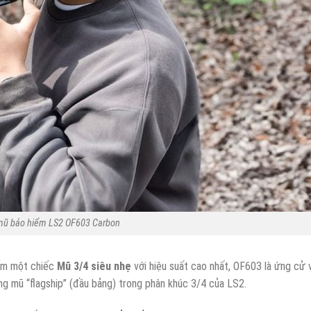
ũ bảo hiểm LS2 OF603 Carbon
iếm một chiếc
Mũ 3/4 siêu nhẹ
với hiệu suất cao nhất, OF603 là ứng cử 
ng mũ “flagship” (đầu bảng) trong phân khúc 3/4 của LS2.