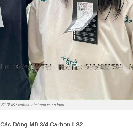
LS2 OF597 carbon thời trang và an toàn
 Các Dòng Mũ 3/4 Carbon LS2