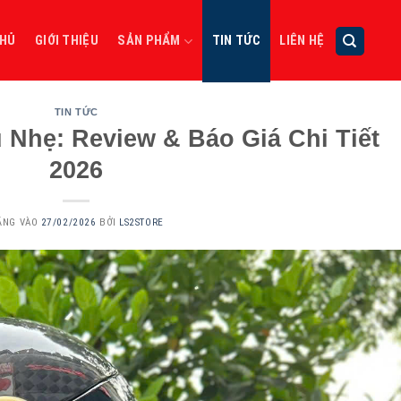
CHỦ
GIỚI THIỆU
SẢN PHẨM
TIN TỨC
LIÊN HỆ
TIN TỨC
 Nhẹ: Review & Báo Giá Chi Tiết
2026
ĂNG VÀO
27/02/2026
BỞI
LS2STORE