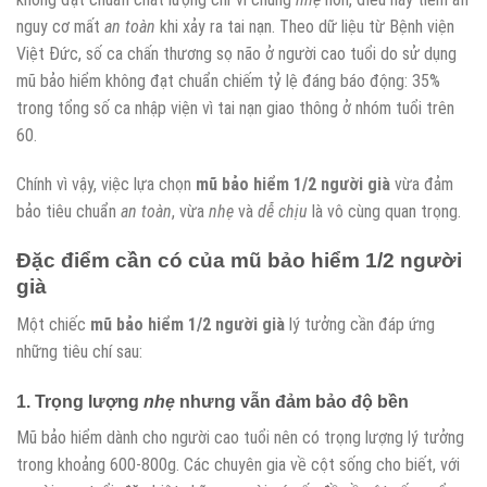
nguy cơ mất
an toàn
khi xảy ra tai nạn. Theo dữ liệu từ Bệnh viện
Việt Đức, số ca chấn thương sọ não ở người cao tuổi do sử dụng
mũ bảo hiểm không đạt chuẩn chiếm tỷ lệ đáng báo động: 35%
trong tổng số ca nhập viện vì tai nạn giao thông ở nhóm tuổi trên
60.
Chính vì vậy, việc lựa chọn
mũ bảo hiểm 1/2 người già
vừa đảm
bảo tiêu chuẩn
an toàn
, vừa
nhẹ
và
dễ chịu
là vô cùng quan trọng.
Đặc điểm cần có của
mũ bảo hiểm 1/2 người
già
Một chiếc
mũ bảo hiểm 1/2 người già
lý tưởng cần đáp ứng
những tiêu chí sau:
1. Trọng lượng
nhẹ
nhưng vẫn đảm bảo độ bền
Mũ bảo hiểm dành cho người cao tuổi nên có trọng lượng lý tưởng
trong khoảng 600-800g. Các chuyên gia về cột sống cho biết, với