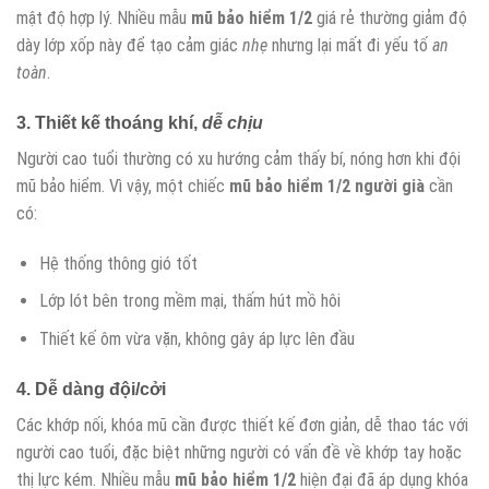
mật độ hợp lý. Nhiều mẫu
mũ bảo hiểm 1/2
giá rẻ thường giảm độ
dày lớp xốp này để tạo cảm giác
nhẹ
nhưng lại mất đi yếu tố
an
toàn
.
3. Thiết kế thoáng khí,
dễ chịu
Người cao tuổi thường có xu hướng cảm thấy bí, nóng hơn khi đội
mũ bảo hiểm. Vì vậy, một chiếc
mũ bảo hiểm 1/2 người già
cần
có:
Hệ thống thông gió tốt
Lớp lót bên trong mềm mại, thấm hút mồ hôi
Thiết kế ôm vừa vặn, không gây áp lực lên đầu
4. Dễ dàng đội/cởi
Các khớp nối, khóa mũ cần được thiết kế đơn giản, dễ thao tác với
người cao tuổi, đặc biệt những người có vấn đề về khớp tay hoặc
thị lực kém. Nhiều mẫu
mũ bảo hiểm 1/2
hiện đại đã áp dụng khóa