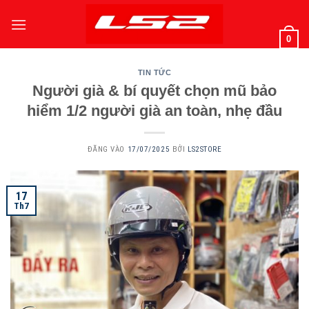
Bỏ
qua
0
nội
dung
TIN TỨC
Người già & bí quyết chọn mũ bảo
hiểm 1/2 người già an toàn, nhẹ đầu
ĐĂNG VÀO
17/07/2025
BỞI
LS2STORE
17
Th7