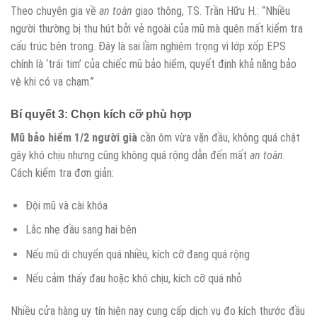
Theo chuyên gia về
an toàn
giao thông, TS. Trần Hữu H.: “Nhiều
người thường bị thu hút bởi vẻ ngoài của mũ mà quên mất kiểm tra
cấu trúc bên trong. Đây là sai lầm nghiêm trọng vì lớp xốp EPS
chính là ‘trái tim’ của chiếc mũ bảo hiểm, quyết định khả năng bảo
vệ khi có va chạm.”
Bí quyết 3: Chọn kích cỡ phù hợp
Mũ bảo hiểm 1/2 người già
cần ôm vừa vặn đầu, không quá chật
gây khó chịu nhưng cũng không quá rộng dẫn đến mất
an toàn
.
Cách kiểm tra đơn giản:
Đội mũ và cài khóa
Lắc nhẹ đầu sang hai bên
Nếu mũ di chuyển quá nhiều, kích cỡ đang quá rộng
Nếu cảm thấy đau hoặc khó chịu, kích cỡ quá nhỏ
Nhiều cửa hàng uy tín hiện nay cung cấp dịch vụ đo kích thước đầu