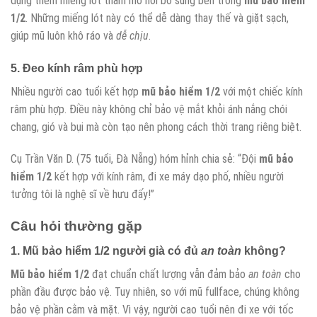
dụng thêm miếng lót thấm mồ hôi bổ sung bên trong
mũ bảo hiểm
1/2
. Những miếng lót này có thể dễ dàng thay thế và giặt sạch,
giúp mũ luôn khô ráo và
dễ chịu
.
5. Đeo kính râm phù hợp
Nhiều người cao tuổi kết hợp
mũ bảo hiểm 1/2
với một chiếc kính
râm phù hợp. Điều này không chỉ bảo vệ mắt khỏi ánh nắng chói
chang, gió và bụi mà còn tạo nên phong cách thời trang riêng biệt.
Cụ Trần Văn D. (75 tuổi, Đà Nẵng) hóm hỉnh chia sẻ: “Đội
mũ bảo
hiểm 1/2
kết hợp với kính râm, đi xe máy dạo phố, nhiều người
tưởng tôi là nghệ sĩ về hưu đấy!”
Câu hỏi thường gặp
1.
Mũ bảo hiểm 1/2 người già
có đủ
an toàn
không?
Mũ bảo hiểm 1/2
đạt chuẩn chất lượng vẫn đảm bảo
an toàn
cho
phần đầu được bảo vệ. Tuy nhiên, so với mũ fullface, chúng không
bảo vệ phần cằm và mặt. Vì vậy, người cao tuổi nên đi xe với tốc