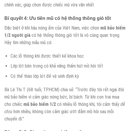
chính xác, giúp chọn được chiếc mũ vừa vặn nhất.
Bí quyết 4: Ưu tiên mũ có hệ thống thông gió tốt
Đặc biệt ở khí hậu nóng ẩm của Việt Nam, việc chọn
mũ bảo hiểm
1/2 người già
có hệ thống thông gió tốt là vô cùng quan trọng.
Hãy tìm những mẫu mũ có:
Các lỗ thông khí được thiết kế khoa học
Lớp lót bên trong có khả năng thấm hút mồ hôi tốt
Có thể tháo lớp lót để vệ sinh định kỳ
Bà Lê Thị T. (68 tuổi, TP.HCM) chia sẻ: “Trước đây tôi rất ngại đội
mũ bảo hiểm vì cảm giác nóng bức, bí bách. Từ khi con trai mua
cho chiếc
mũ bảo hiểm 1/2
có nhiều lỗ thông khí, tôi cảm thấy
dễ
chịu
hơn nhiều, không còn cảm giác ướt đẫm mồ hôi sau mỗi
chuyến đi.”