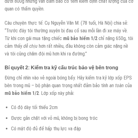
dưới 800g nhưng vẫn đảm bảo có tem kiểm định chất lượng của cơ
quan có thẩm quyền.
Câu chuyện thực tế: Cụ Nguyễn Văn M. (78 tuổi, Hà Nội) chia sẻ:
“Trước đây tôi thường xuyên bị đau cổ sau mỗi lần đi xe máy về.
Từ khi con gái mua tặng chiếc
mũ bảo hiểm 1/2
chỉ nặng 650g, tôi
cảm thấy
dễ chịu
hơn rất nhiều, đầu không còn cảm giác nặng nề
và tôi cũng chăm đội mũ hơn khi ra đường.”
Bí quyết 2: Kiểm tra kỹ cấu trúc bảo vệ bên trong
Đừng chỉ nhìn vào vẻ ngoài bóng bẩy. Hãy kiểm tra kỹ lớp xốp EPS
bên trong mũ – bộ phận quan trọng nhất đảm bảo tính
an toàn
của
mũ bảo hiểm 1/2
. Lớp xốp này phải:
Có độ dày tối thiểu 2cm
Được gắn chặt với vỏ mũ, không bị bong tróc
Có mật độ đủ để hấp thụ lực va đập