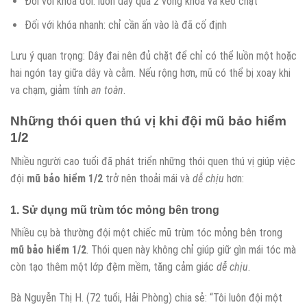
Đối với khóa đôi: luồn dây qua 2 vòng khóa và kéo chặt
Đối với khóa nhanh: chỉ cần ấn vào là đã cố định
Lưu ý quan trọng: Dây đai nên đủ chặt để chỉ có thể luồn một hoặc
hai ngón tay giữa dây và cằm. Nếu rộng hơn, mũ có thể bị xoay khi
va chạm, giảm tính
an toàn
.
Những thói quen thú vị khi đội
mũ bảo hiểm
1/2
Nhiều người cao tuổi đã phát triển những thói quen thú vị giúp việc
đội
mũ bảo hiểm 1/2
trở nên thoải mái và
dễ chịu
hơn:
1. Sử dụng mũ trùm tóc mỏng bên trong
Nhiều cụ bà thường đội một chiếc mũ trùm tóc mỏng bên trong
mũ bảo hiểm 1/2
. Thói quen này không chỉ giúp giữ gìn mái tóc mà
còn tạo thêm một lớp đệm mềm, tăng cảm giác
dễ chịu
.
Bà Nguyễn Thị H. (72 tuổi, Hải Phòng) chia sẻ: “Tôi luôn đội một