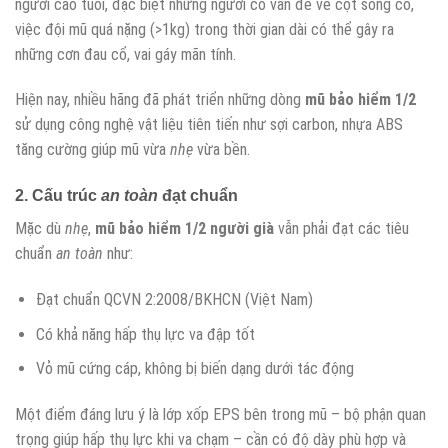
người cao tuổi, đặc biệt những người có vấn đề về cột sống cổ,
việc đội mũ quá nặng (>1kg) trong thời gian dài có thể gây ra
những cơn đau cổ, vai gáy mãn tính.
Hiện nay, nhiều hãng đã phát triển những dòng
mũ bảo hiểm 1/2
sử dụng công nghệ vật liệu tiên tiến như sợi carbon, nhựa ABS
tăng cường giúp mũ vừa
nhẹ
vừa bền.
2. Cấu trúc
an toàn
đạt chuẩn
Mặc dù
nhẹ
,
mũ bảo hiểm 1/2 người già
vẫn phải đạt các tiêu
chuẩn
an toàn
như:
Đạt chuẩn QCVN 2:2008/BKHCN (Việt Nam)
Có khả năng hấp thụ lực va đập tốt
Vỏ mũ cứng cáp, không bị biến dạng dưới tác động
Một điểm đáng lưu ý là lớp xốp EPS bên trong mũ – bộ phận quan
trọng giúp hấp thụ lực khi va chạm – cần có độ dày phù hợp và