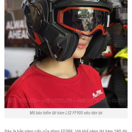
Mũ bảo hiểm lật hàm LS2 FF900 siêu tiện lợi
Đây là bản nâng cấp của dòng FF399. Với khả năng lật hàm 180 độ