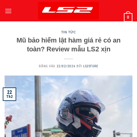
Bỏ
qua
0
nội
dung
TIN TỨC
Mũ bảo hiểm lật hàm giá rẻ có an
toàn? Review mẫu LS2 xịn
ĐĂNG VÀO
22/02/2026
BỞI
LS2STORE
22
Th2