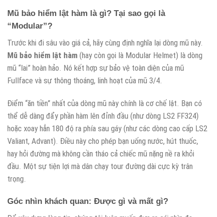
Mũ bảo hiểm lật hàm là gì? Tại sao gọi là
“Modular”?
Trước khi đi sâu vào giá cả, hãy cùng định nghĩa lại dòng mũ này.
Mũ bảo hiểm lật hàm
(hay còn gọi là Modular Helmet) là dòng
mũ “lai” hoàn hảo. Nó kết hợp sự bảo vệ toàn diện của mũ
Fullface và sự thông thoáng, linh hoạt của mũ 3/4.
Điểm “ăn tiền” nhất của dòng mũ này chính là cơ chế lật. Bạn có
thể dễ dàng đẩy phần hàm lên đỉnh đầu (như dòng LS2 FF324)
hoặc xoay hẳn 180 độ ra phía sau gáy (như các dòng cao cấp LS2
Valiant, Advant). Điều này cho phép bạn uống nước, hút thuốc,
hay hỏi đường mà không cần tháo cả chiếc mũ nặng nề ra khỏi
đầu. Một sự tiện lợi mà dân chạy tour đường dài cực kỳ trân
trọng.
Góc nhìn khách quan: Được gì và mất gì?