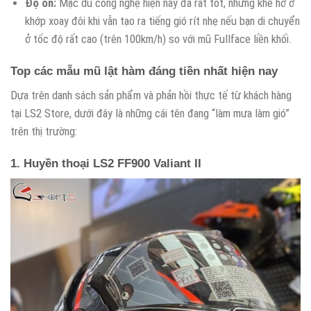
Độ ồn:
Mặc dù công nghệ hiện nay đã rất tốt, nhưng khe hở ở
khớp xoay đôi khi vẫn tạo ra tiếng gió rít nhẹ nếu bạn di chuyển
ở tốc độ rất cao (trên 100km/h) so với mũ Fullface liền khối.
Top các mẫu mũ lật hàm đáng tiền nhất hiện nay
Dựa trên danh sách sản phẩm và phản hồi thực tế từ khách hàng
tại LS2 Store, dưới đây là những cái tên đang “làm mưa làm gió”
trên thị trường:
1. Huyền thoại LS2 FF900 Valiant II