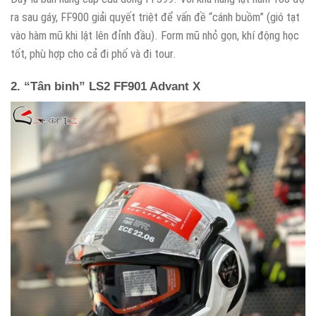
ra sau gáy, FF900 giải quyết triệt để vấn đề “cánh buồm” (gió tạt
vào hàm mũ khi lật lên đỉnh đầu). Form mũ nhỏ gọn, khí động học
tốt, phù hợp cho cả đi phố và đi tour.
2. “Tân binh” LS2 FF901 Advant X