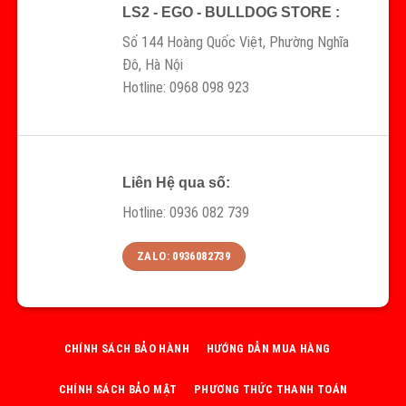
LS2 - EGO - BULLDOG STORE :
Số 144 Hoàng Quốc Việt, Phường Nghĩa
Đô, Hà Nội
Hotline: 0968 098 923
Liên Hệ qua số:
Hotline: 0936 082 739
ZALO: 0936082739
CHÍNH SÁCH BẢO HÀNH
HƯỚNG DẪN MUA HÀNG
CHÍNH SÁCH BẢO MẬT
PHƯƠNG THỨC THANH TOÁN