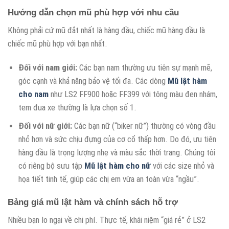
Hướng dẫn chọn mũ phù hợp với nhu cầu
Không phải cứ mũ đắt nhất là hàng đầu, chiếc mũ hàng đầu là
chiếc mũ phù hợp với bạn nhất.
Đối với nam giới:
Các bạn nam thường ưu tiên sự mạnh mẽ,
góc cạnh và khả năng bảo vệ tối đa. Các dòng
Mũ lật hàm
cho nam
như LS2 FF900 hoặc FF399 với tông màu đen nhám,
tem đua xe thường là lựa chọn số 1.
Đối với nữ giới:
Các bạn nữ (“biker nữ”) thường có vòng đầu
nhỏ hơn và sức chịu đựng của cơ cổ thấp hơn. Do đó, ưu tiên
hàng đầu là trọng lượng nhẹ và màu sắc thời trang. Chúng tôi
có riêng bộ sưu tập
Mũ lật hàm cho nữ
với các size nhỏ và
họa tiết tinh tế, giúp các chị em vừa an toàn vừa “ngầu”.
Bảng giá mũ lật hàm và chính sách hỗ trợ
Nhiều bạn lo ngại về chi phí. Thực tế, khái niệm “giá rẻ” ở LS2