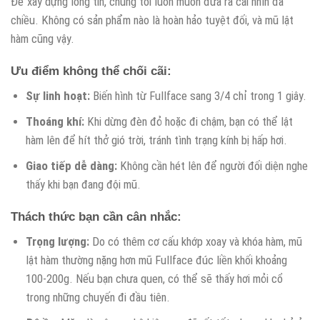
Để xây dựng lòng tin, chúng tôi luôn muốn đưa ra cái nhìn đa
chiều. Không có sản phẩm nào là hoàn hảo tuyệt đối, và mũ lật
hàm cũng vậy.
Ưu điểm không thể chối cãi:
Sự linh hoạt:
Biến hình từ Fullface sang 3/4 chỉ trong 1 giây.
Thoáng khí:
Khi dừng đèn đỏ hoặc đi chậm, bạn có thể lật
hàm lên để hít thở gió trời, tránh tình trạng kính bị hấp hơi.
Giao tiếp dễ dàng:
Không cần hét lên để người đối diện nghe
thấy khi bạn đang đội mũ.
Thách thức bạn cần cân nhắc:
Trọng lượng:
Do có thêm cơ cấu khớp xoay và khóa hàm, mũ
lật hàm thường nặng hơn mũ Fullface đúc liền khối khoảng
100-200g. Nếu bạn chưa quen, có thể sẽ thấy hơi mỏi cổ
trong những chuyến đi đầu tiên.