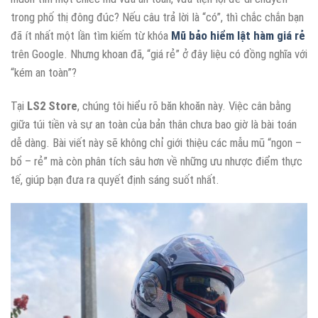
trong phố thị đông đúc? Nếu câu trả lời là “có”, thì chắc chắn bạn
đã ít nhất một lần tìm kiếm từ khóa
Mũ bảo hiểm lật hàm giá rẻ
trên Google. Nhưng khoan đã, “giá rẻ” ở đây liệu có đồng nghĩa với
“kém an toàn”?
Tại
LS2 Store
, chúng tôi hiểu rõ băn khoăn này. Việc cân bằng
giữa túi tiền và sự an toàn của bản thân chưa bao giờ là bài toán
dễ dàng. Bài viết này sẽ không chỉ giới thiệu các mẫu mũ “ngon –
bổ – rẻ” mà còn phân tích sâu hơn về những ưu nhược điểm thực
tế, giúp bạn đưa ra quyết định sáng suốt nhất.