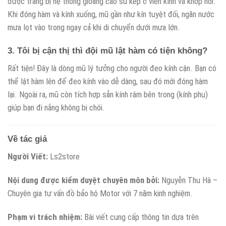
được trang bị hệ thống gioăng cao su kép ở viền kính và khớp nối.
Khi đóng hàm và kính xuống, mũ gần như kín tuyệt đối, ngăn nước
mưa lọt vào trong ngay cả khi di chuyển dưới mưa lớn.
3. Tôi bị cận thị thì đội mũ lật hàm có tiện không?
Rất tiện! Đây là dòng mũ lý tưởng cho người đeo kính cận. Bạn có
thể lật hàm lên để đeo kính vào dễ dàng, sau đó mới đóng hàm
lại. Ngoài ra, mũ còn tích hợp sẵn kính râm bên trong (kính phụ)
giúp bạn đi nắng không bị chói.
Về tác giả
Người Viết:
Ls2store
Nội dung được kiểm duyệt chuyên môn bởi:
Nguyễn Thu Hà –
Chuyên gia tư vấn đồ bảo hộ Motor với 7 năm kinh nghiệm.
Phạm vi trách nhiệm:
Bài viết cung cấp thông tin dựa trên