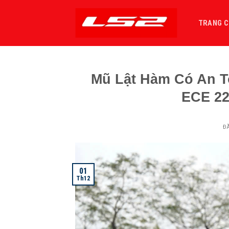
Bỏ
qua
TRANG 
nội
dung
Mũ Lật Hàm Có An 
ECE 22
Đ
01
Th12