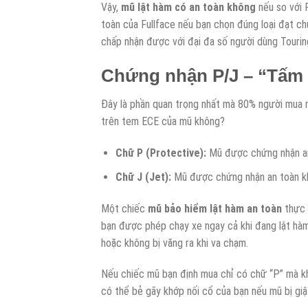
Vậy,
mũ lật hàm có an toàn không
nếu so với F
toàn của Fullface nếu bạn chọn đúng loại đạt c
chấp nhận được với đại đa số người dùng Tourin
Chứng nhận P/J – “Tấm k
Đây là phần quan trọng nhất mà 80% người mua 
trên tem ECE của mũ không?
Chữ P (Protective):
Mũ được chứng nhận an 
Chữ J (Jet):
Mũ được chứng nhận an toàn kh
Một chiếc
mũ bảo hiểm lật hàm an toàn
thực 
bạn được phép chạy xe ngay cả khi đang lật hàm
hoặc không bị văng ra khi va chạm.
Nếu chiếc mũ bạn định mua chỉ có chữ “P” mà k
có thể bẻ gãy khớp nối cổ của bạn nếu mũ bị giậ