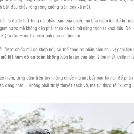
 bắt đầu chảy ròng ròng xuống trán, cay xè mắt.
 chắn là được hất tung cái phần cằm của chiếc mũ bảo hiểm lên để hít mộ
 ngụm nước mà không cần phải tháo cả cái mũ nặng trịch ra khỏi đầu. Đó
t) ra đời — một vị cứu tinh cho sự tiện lợi.
hỏi: “Một chiếc mũ có khớp nối, có thể tháo rời phần cằm như vậy thì liệu 
i
mũ lật hàm có an toàn không
luôn là rào cản tâm lý lớn nhất khiến nhi
bảo hiểm, từng cầm trên tay những chiếc mũ nát bấy sau tai nạn để phân
 xác đáng nhất — không phải từ lý thuyết sách vở, mà từ thực tế “xương