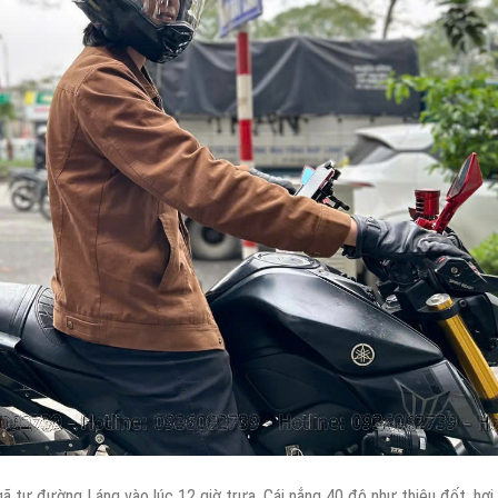
tư đường Láng vào lúc 12 giờ trưa. Cái nắng 40 độ như thiêu đốt, hơi