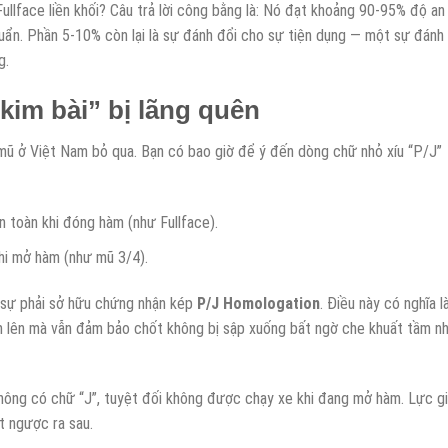
ullface liền khối? Câu trả lời công bằng là: Nó đạt khoảng 90-95% độ an
huẩn. Phần 5-10% còn lại là sự đánh đổi cho sự tiện dụng — một sự đánh
g.
im bài” bị lãng quên
mũ ở Việt Nam bỏ qua. Bạn có bao giờ để ý đến dòng chữ nhỏ xíu “P/J”
toàn khi đóng hàm (như Fullface).
i mở hàm (như mũ 3/4).
sự phải sở hữu chứng nhận kép
P/J Homologation
. Điều này có nghĩa l
 lên mà vẫn đảm bảo chốt không bị sập xuống bất ngờ che khuất tầm nh
hông có chữ “J”, tuyệt đối không được chạy xe khi đang mở hàm. Lực g
t ngược ra sau.