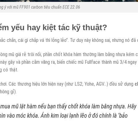
ng ý với mũ FF901 carbon tiêu chuẩn ECE 22.06
m yếu hay kiệt tác kỹ thuật?
hắc chắn, cái gì chắp vá thì lỏng lẻo”. Tư duy này không sai, nhưng nó đã 
dòng mũ giá rẻ trôi nổi, phần chốt khóa hàm thường làm bằng nhựa kém 
 này gãy và phần cằm văng ra, biến chiếc mũ Fullface thành mũ 3/4 ngay
g có thật.
 chơi. Các thương hiệu lớn hiện nay (như LS2, Yohe, AGV…) đều sử dụng
c
hông gỉ).
 mua mũ lật hàm nếu bạn thấy chốt khóa làm bằng nhựa. Hãy
ìn vào móc khóa. Ánh kim loại lạnh lẽo ở đó chính là ‘bảo