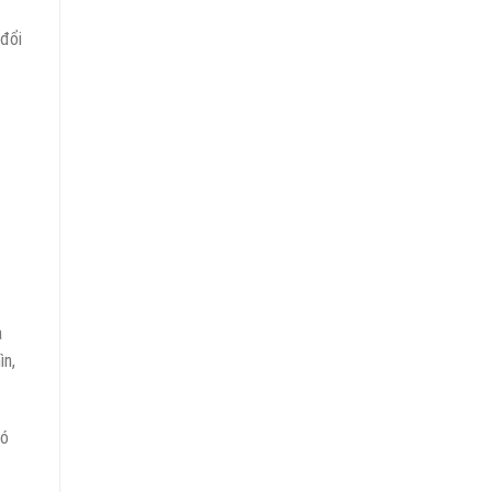
 đổi
à
ìn,
ió