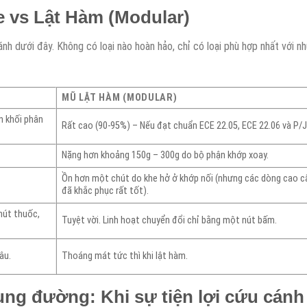
ce vs Lật Hàm (Modular)
nh dưới đây. Không có loại nào hoàn hảo, chỉ có loại phù hợp nhất với nh
MŨ LẬT HÀM (MODULAR)
n khối phân
Rất cao (90-95%) – Nếu đạt chuẩn ECE 22.05, ECE 22.06 và P/J
Nặng hơn khoảng 150g – 300g do bộ phận khớp xoay.
Ồn hơn một chút do khe hở ở khớp nối (nhưng các dòng cao c
đã khắc phục rất tốt).
hút thuốc,
Tuyệt vời. Linh hoạt chuyển đổi chỉ bằng một nút bấm.
âu.
Thoáng mát tức thì khi lật hàm.
ng đường: Khi sự tiện lợi cứu cánh