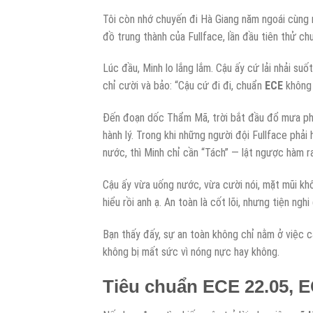
Tôi còn nhớ chuyến đi Hà Giang năm ngoái cùng 
đồ trung thành của Fullface, lần đầu tiên thử c
Lúc đầu, Minh lo lắng lắm. Cậu ấy cứ lải nhải suố
chỉ cười và bảo: “Cậu cứ đi đi, chuẩn
ECE
không 
Đến đoạn dốc Thẩm Mã, trời bắt đầu đổ mưa phùn
hành lý. Trong khi những người đội Fullface phải 
nước, thì Minh chỉ cần “Tách” — lật ngược hàm ra
Cậu ấy vừa uống nước, vừa cười nói, mặt mũi khô
hiểu rồi anh ạ. An toàn là cốt lõi, nhưng tiện ng
Bạn thấy đấy, sự an toàn không chỉ nằm ở việc cá
không bị mất sức vì nóng nực hay không.
Tiêu chuẩn ECE 22.05, E