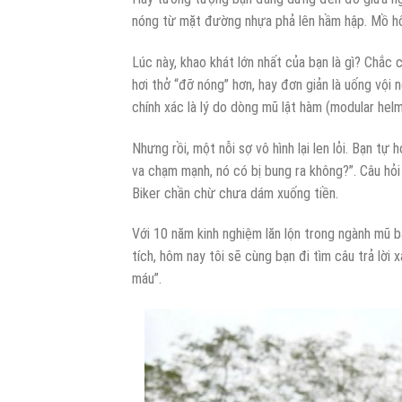
nóng từ mặt đường nhựa phả lên hầm hập. Mồ hôi
Lúc này, khao khát lớn nhất của bạn là gì? Chắc
hơi thở “đỡ nóng” hơn, hay đơn giản là uống vội
chính xác là lý do dòng mũ lật hàm (modular helme
Nhưng rồi, một nỗi sợ vô hình lại len lỏi. Bạn tự 
va chạm mạnh, nó có bị bung ra không?”. Câu hỏ
Biker chần chừ chưa dám xuống tiền.
Với 10 năm kinh nghiệm lăn lộn trong ngành mũ 
tích, hôm nay tôi sẽ cùng bạn đi tìm câu trả lời
máu”.