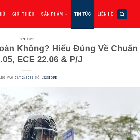
CHỦ
GIỚI THIỆU
SẢN PHẨM
TIN TỨC
LIÊN HỆ
TIN TỨC
Toàn Không? Hiểu Đúng Về Chuẩn
.05, ECE 22.06 & P/J
ĂNG VÀO
01/12/2025
BỞI
LS2STORE