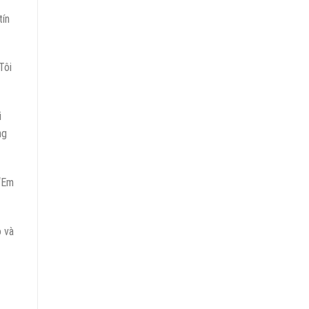
tín
Tôi
i
ng
 “Em
o và