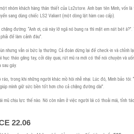
một nhóm khách hàng thân thiết của Ls2store. Anh bạn tên Minh, vốn là 
huyển sang dùng chiếc LS2 Valiant (một dòng lật hàm cao cấp).
t chặng đường: “Anh ơi, cái này lỡ ngã nó bung ra thì mặt em nát bét à?”. 
phải để làm cảnh đâu”.
 nhưng vẫn oi bức lạ thường. Cả đoàn dừng lại để check-in và chỉnh lạ
hì hục tháo găng tay, cởi dây quai, rút mũ ra mới có thể nói chuyện và uố
 sau gáy.
 ráo, trong khi những người khác mồ hôi nhễ nhại. Lúc đó, Minh bảo tôi:
hi giúp mình giữ sức bền tốt hơn cho cả chặng đường dài”.
i mũ chịu lực thế nào. Nó còn nằm ở việc người lái có thoải mái, tỉnh tá
CE 22.06