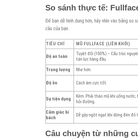
So sánh thực tế: Fullfa
Để bạn dễ hình dung hơn, hãy nhìn vào bảng so sá
cầu của bạn.
TIÊU CHÍ
MŨ FULLFACE (LIỀN KHỐI)
Tuyệt đối (100%) – Cấu trúc nguyê
Độ an toàn
tán lực hàng đầu.
Trọng lượng
Nhẹ hơn.
Độ ồn
Cách âm cực tốt.
Kém. Phải tháo mũ khi uống nước, 
Sự tiện dụng
hỏi đường.
Cảm giác bí
Dễ gây ngột ngạt khi dừng đèn đỏ l
bách
Câu chuyện từ những cu