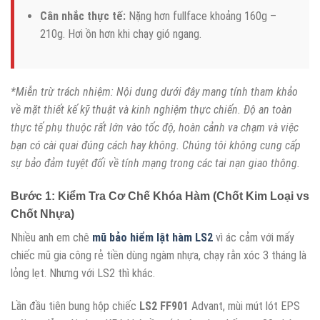
Cân nhắc thực tế:
Nặng hơn fullface khoảng 160g –
210g. Hơi ồn hơn khi chạy gió ngang.
*Miễn trừ trách nhiệm: Nội dung dưới đây mang tính tham khảo
về mặt thiết kế kỹ thuật và kinh nghiệm thực chiến. Độ an toàn
thực tế phụ thuộc rất lớn vào tốc độ, hoàn cảnh va chạm và việc
bạn có cài quai đúng cách hay không. Chúng tôi không cung cấp
sự bảo đảm tuyệt đối về tính mạng trong các tai nạn giao thông.
Bước 1: Kiểm Tra Cơ Chế Khóa Hàm (Chốt Kim Loại vs
Chốt Nhựa)
Nhiều anh em chê
mũ bảo hiểm lật hàm LS2
vì ác cảm với mấy
chiếc mũ gia công rẻ tiền dùng ngàm nhựa, chạy rằn xóc 3 tháng là
lỏng lẹt. Nhưng với LS2 thì khác.
Lần đầu tiên bung hộp chiếc
LS2 FF901
Advant, mùi mút lót EPS