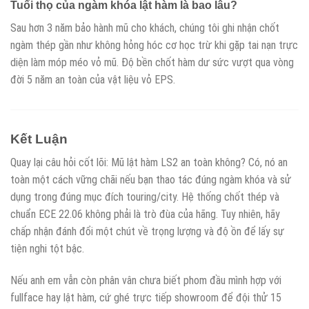
Tuổi thọ của ngàm khóa lật hàm là bao lâu?
Sau hơn 3 năm bảo hành mũ cho khách, chúng tôi ghi nhận chốt
ngàm thép gần như không hỏng hóc cơ học trừ khi gặp tai nạn trực
diện làm móp méo vỏ mũ. Độ bền chốt hàm dư sức vượt qua vòng
đời 5 năm an toàn của vật liệu vỏ EPS.
Kết Luận
Quay lại câu hỏi cốt lõi: Mũ lật hàm LS2 an toàn không? Có, nó an
toàn một cách vững chãi nếu bạn thao tác đúng ngàm khóa và sử
dụng trong đúng mục đích touring/city. Hệ thống chốt thép và
chuẩn ECE 22.06 không phải là trò đùa của hãng. Tuy nhiên, hãy
chấp nhận đánh đổi một chút về trọng lượng và độ ồn để lấy sự
tiện nghi tột bậc.
Nếu anh em vẫn còn phân vân chưa biết phom đầu mình hợp với
fullface hay lật hàm, cứ ghé trực tiếp showroom để đội thử 15