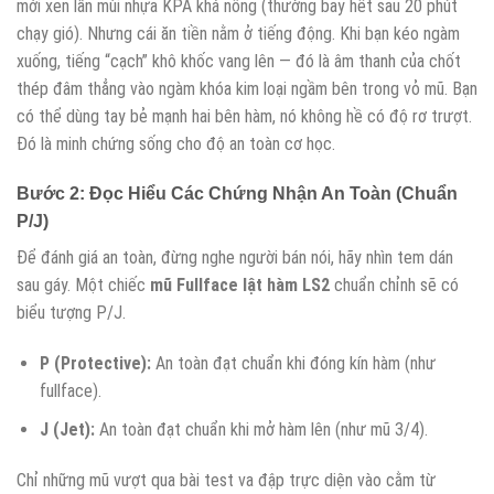
mới xen lẫn mùi nhựa KPA khá nồng (thường bay hết sau 20 phút
chạy gió). Nhưng cái ăn tiền nằm ở tiếng động. Khi bạn kéo ngàm
xuống, tiếng “cạch” khô khốc vang lên — đó là âm thanh của chốt
thép đâm thẳng vào ngàm khóa kim loại ngầm bên trong vỏ mũ. Bạn
có thể dùng tay bẻ mạnh hai bên hàm, nó không hề có độ rơ trượt.
Đó là minh chứng sống cho độ an toàn cơ học.
Bước 2: Đọc Hiểu Các Chứng Nhận An Toàn (Chuẩn
P/J)
Để đánh giá an toàn, đừng nghe người bán nói, hãy nhìn tem dán
sau gáy. Một chiếc
mũ Fullface lật hàm LS2
chuẩn chỉnh sẽ có
biểu tượng P/J.
P (Protective):
An toàn đạt chuẩn khi đóng kín hàm (như
fullface).
J (Jet):
An toàn đạt chuẩn khi mở hàm lên (như mũ 3/4).
Chỉ những mũ vượt qua bài test va đập trực diện vào cằm từ