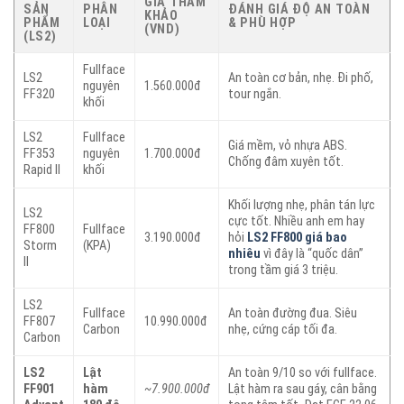
GIÁ THAM
SẢN
PHÂN
ĐÁNH GIÁ ĐỘ AN TOÀN
KHẢO
PHẨM
LOẠI
& PHÙ HỢP
(VND)
(LS2)
Fullface
LS2
An toàn cơ bản, nhẹ. Đi phố,
nguyên
1.560.000đ
FF320
tour ngắn.
khối
LS2
Fullface
Giá mềm, vỏ nhựa ABS.
FF353
nguyên
1.700.000đ
Chống đâm xuyên tốt.
Rapid II
khối
Khối lượng nhẹ, phân tán lực
LS2
cực tốt. Nhiều anh em hay
FF800
Fullface
3.190.000đ
hỏi
LS2 FF800 giá bao
Storm
(KPA)
nhiêu
vì đây là “quốc dân”
II
trong tầm giá 3 triệu.
LS2
Fullface
An toàn đường đua. Siêu
FF807
10.990.000đ
Carbon
nhẹ, cứng cáp tối đa.
Carbon
LS2
Lật
An toàn 9/10 so với fullface.
FF901
hàm
~7.900.000đ
Lật hàm ra sau gáy, cân bằng