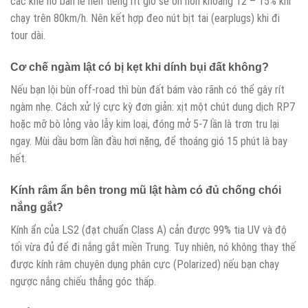
các khe hở bản lề nên tiếng rít gió sẽ ồn hơn khoảng 12 – 15% khi
chạy trên 80km/h. Nên kết hợp đeo nút bịt tai (earplugs) khi đi
tour dài.
Cơ chế ngàm lật có bị kẹt khi dính bụi đất không?
Nếu bạn lội bùn off-road thì bùn đất bám vào rãnh có thể gây rít
ngàm nhẹ. Cách xử lý cực kỳ đơn giản: xịt một chút dung dịch RP7
hoặc mỡ bò lỏng vào lẫy kim loại, đóng mở 5-7 lần là trơn tru lại
ngay. Mùi dầu bơm lần đầu hơi nặng, để thoáng gió 15 phút là bay
hết.
Kính râm ẩn bên trong mũ lật hàm có đủ chống chói
nắng gắt?
Kính ẩn của LS2 (đạt chuẩn Class A) cản được 99% tia UV và độ
tối vừa đủ để đi nắng gắt miền Trung. Tuy nhiên, nó không thay thế
được kính râm chuyên dụng phân cực (Polarized) nếu bạn chạy
ngược nắng chiếu thẳng góc thấp.