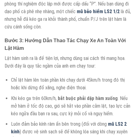
phòng thí nghiệm độc lập mới được cấp dấu “P”. Nếu bạn dùng đi
dạo phố cà phê nhẹ nhàng, một chiếc
mũ bảo hiểm LS2 1/2
là đủ,
nhưng hễ đã kéo ga ra khỏi thành phố, chuẩn P/J trên lật hàm là
cứu cánh sống còn.
Bước 3: Hướng Dẫn Thao Tác Chạy Xe An Toàn Với
Lật Hàm
Lật hàm sinh ra là để tiện lợi, nhưng dùng sai cách thì mang họa.
Dưới đây là quy tắc ngầm của anh em chạy tour:
Chỉ lật hàm lên toàn phần khi chạy dưới 45km/h trong đô thị
hoặc khi dừng đổ xăng, nghe điện thoại.
Khi kéo ga trên 60km/h,
bắt buộc phải dập hàm xuống
. Nếu
mở hàm ở tốc độ cao, gió sẽ hắt vào phần cằm lật, tạo lực cản
kéo ngửa đầu bạn ra sau, cực kỳ mỏi cổ và nguy hiểm.
Luôn đảm bảo kính râm ẩn bên trong (đối với dòng
mũ LS2 2
kính
) được vệ sinh sạch sẽ để không lóa sáng khi chạy xuyên