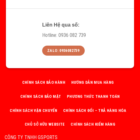
Liên Hệ qua số:
Hotline: 0936 082 739
ZALO: 0936082739
CHÍNH SÁCH BẢO HÀNH
HƯỚNG DẪN MUA HÀNG
CHÍNH SÁCH BẢO MẬT
PHƯƠNG THỨC THANH TOÁN
CHÍNH SÁCH VẬN CHUYỂN
CHÍNH SÁCH ĐỔI – TRẢ HÀNG HÓA
CHỦ SỞ HỮU WEBSITE
CHÍNH SÁCH KIỂM HÀNG
CÔNG TY TNHH GSPORTS