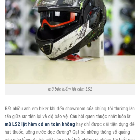
mũ bảo hiểm lật cằm LS2
Rất nhiều anh em biker khi đến showroom của chúng tôi thường lăn
tăn giữa sự tiện lợi và độ bảo vệ. Câu hỏi quen thuộc nhất luôn là:
mũ LS2 lật hàm có an toàn không
hay chỉ được cái tiện dụng để
hút thuốc, uống nước dọc đường? Gạt bỏ những thông số quảng
cáo màu hồng đi, bài viết này sẽ kể hết những gì chúng tôi biết sau