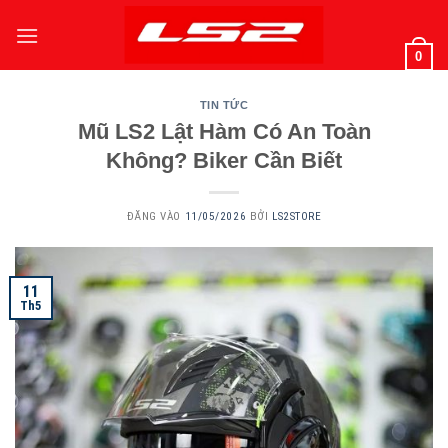
Bỏ
qua
0
nội
dung
TIN TỨC
Mũ LS2 Lật Hàm Có An Toàn
Không? Biker Cần Biết
ĐĂNG VÀO
11/05/2026
BỞI
LS2STORE
11
Th5