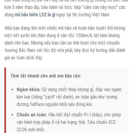
hơn 5 năm tháo lắp, bảo hành và trực tiếp “cầm cân nảy mực” các
dòng
mũ bảo hiểm LS2 là gì
ngay tại thị trường Việt Nam.
Nếu bạn đang tìm một chiếc mũ bảo vệ hoàn hảo tuyệt đối không
một vết xước khi đâm đụng ở vận tốc 150km/h, lật hàm không
dành cho bạn. Nhưng nếu bạn cần sự linh hoạt cho một chuyến
touring Bắc Nam với tốc độ vừa phải, hãy đọc kỹ hướng dẫn đánh
giá an toàn dưới đây.
Tóm tắt nhanh cho anh em bận rộn:
Ngàm khóa:
Sử dụng chốt thép không gỉ, đập vào ngàm
kim loại (tiếng “cạch” rất đanh), an toàn gần như tương
đương fullface nguyên khối nếu đóng kín.
Chuẩn an toàn:
Hầu hết đạt chuẩn P/J (kép), cho phép
vận hành hợp pháp ở cả hai trạng thái. Tiêu chuẩn ECE
22.06 mới nhất.