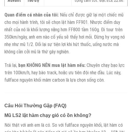
Advant
180 độ
tọng tâm tốt. Đạt ECE 22.06.
Quan điểm cá nhân của tôi:
Nếu chỉ được giữ lại một chiếc mũ
cho mọi hành trình, tôi sẽ chọn lật hàm FF901. Nhược điểm duy
nhất của nó là khối lượng nặng hơn FF800 tầm 160g. Đi tour trên
350km/ngày, anh em nào cổ yếu sẽ thấy hơi mỏi. Đừng hy vọng nó
nhẹ như mũ 1/2. Đổi lại sự tiện lợi khi hút thuốc, uống nước mà
không cần cởi mũ là thứ gây nghiện.
Trái lại,
bạn KHÔNG NÊN mua lật hàm nếu:
Chuyên chạy bạo lực
trên 100km/h, hay bào track, hoặc ưu tiên đội nhẹ đầu. Lúc này,
fullface nguyên khối mâm carbon là lựa chọn sống còn.
Câu Hỏi Thường Gặp (FAQ)
Mũ LS2 lật hàm chạy gió có ồn không?
Nói thật với anh em là có. So với fullface nguyên khối, lật hàm có