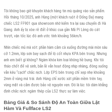
Tôi không bao giờ khuyên khách hàng tin mù quáng vào sản phẩm.
Hồi tháng 10/2025, anh Hùng (một khách ruột ở Đống Đa) mang
chiếc LS2 FF901 qua showroom nhờ kiểm tra lại sau chuyến đi Hà
Giang. Anh ấy bị xòe rẽ đất ở khúc cua gần Mã Pí Lèng do cát
trượt, vận tốc lúc đó anh ước tính khoảng 56km/h.
Nhìn chiếc mũ mà xót: phần hàm cằm cà xuống đường mài mòn sâu
cỡ 1.2mm, lớp sơn bay sạch để lộ cốt nhựa KPA bên trong. Nhưng
anh em biết gì không? Ngàm khóa kim loại không hề bung. Khi tôi
tháo chốt để vệ sinh, bản lề vẫn hoạt động nhịp nhàng, đóng xuống
vẫn kêu “cạch” chắc nịch. Lớp EPS bên trong chỉ xẹp nhẹ khoảng
2mm ở vùng má trái. Anh Hùng chỉ xước xát phần mềm trên tay,
vùng mặt và cằm được bảo vệ nguyên vẹn. Đó là lúc tôi dám khẳng
định chắc nịch: ngàm thép của LS2 thực sự làm việc.
Bảng Giá & So Sánh Độ An Toàn Giữa Lật
Hàm Và Fullface LS2