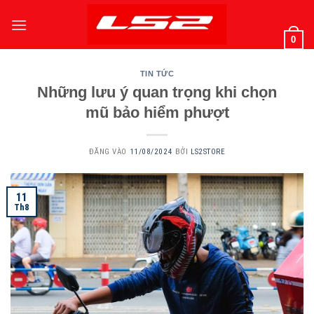
Bỏ
qua
0
nội
dung
TIN TỨC
Những lưu ý quan trọng khi chọn
mũ bảo hiểm phượt
ĐĂNG VÀO
11/08/2024
BỞI
LS2STORE
11
Th8