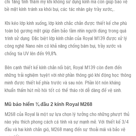
chỉ tăng tính thẩm mỹ khi không sử dụng kính mà còn giúp bảo vệ
bề mặt kính tránh xa khói bụi, các tác nhân gây trầy xước,..
Khi kéo lớp kính xuống, lớp kính chắc chắn được thiết kế che phù
toàn bộ gương mặt giúp đảm bảo tầm nhìn người dùng trong quá
trình sử dụng. Đặc biệt lớp kính chắn của Royal M139 được xử lý
công nghệ Nano nên có khả năng chống bám bụi, trầy xước và
chống tia UV lên đến 99,8%.
Bên cạnh thiết kế kính chắn nổi bật, Royal M139 còn đem đến
những trải nghiệm tuyệt vời nhờ phần thông gió khí động học thông
minh được thiết kế phía trước và sau nón. Phần lót nón kháng
khuẩn thấm hút mồ hôi tốt có thể tháo rời dễ dàng để vệ sinh.
Mũ bảo hiểm ¾ đầu 2 kính Royal M268
M268 của Royal là một sự lựa chọn lý tưởng cho những phượt thủ
nào yêu thích phong cách cá tính và sự mạnh mẽ. Với thiết kế 3/4
đầu và hai kính chắn gió, M268 mang đến sự thoải mái và bảo vệ