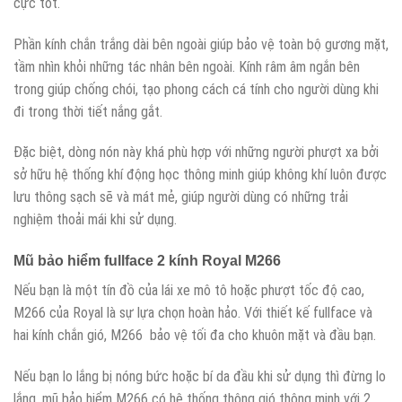
cực tốt.
Phần kính chắn trắng dài bên ngoài giúp bảo vệ toàn bộ gương mặt,
tầm nhìn khỏi những tác nhân bên ngoài. Kính râm âm ngắn bên
trong giúp chống chói, tạo phong cách cá tính cho người dùng khi
đi trong thời tiết nắng gắt.
Đặc biệt, dòng nón này khá phù hợp với những người phượt xa bởi
sở hữu hệ thống khí động học thông minh giúp không khí luôn được
lưu thông sạch sẽ và mát mẻ, giúp người dùng có những trải
nghiệm thoải mái khi sử dụng.
Mũ bảo hiểm fullface 2 kính Royal M266
Nếu bạn là một tín đồ của lái xe mô tô hoặc phượt tốc độ cao,
M266 của Royal là sự lựa chọn hoàn hảo. Với thiết kế fullface và
hai kính chắn gió, M266 bảo vệ tối đa cho khuôn mặt và đầu bạn.
Nếu bạn lo lắng bị nóng bức hoặc bí da đầu khi sử dụng thì đừng lo
lắng, mũ bảo hiểm M266 có hệ thống thông gió thông minh với 2