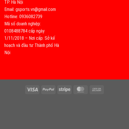
TP. Hà Nội
Email: gsports.vn@gmail.com
Hotline: 0936082739
Mã số doanh nghiệp:
0108488784 cấp ngày
1/11/2018 – Nơi cấp: Sở kế
hoạch và đầu tư Thành phố Hà
Nội