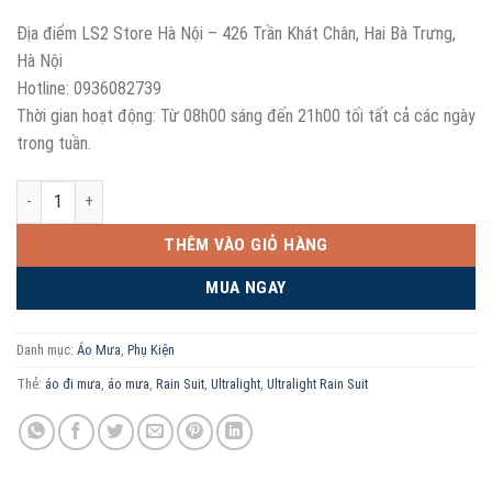
Địa điểm LS2 Store Hà Nội – 426 Trần Khát Chân, Hai Bà Trưng,
Hà Nội
Hotline: 0936082739
Thời gian hoạt động: Từ 08h00 sáng đến 21h00 tối tất cả các ngày
trong tuần.
Bộ Quần Áo Mưa Siêu Nhẹ LS2 Capote số lượng
THÊM VÀO GIỎ HÀNG
MUA NGAY
Danh mục:
Áo Mưa
,
Phụ Kiện
Thẻ:
áo đi mưa
,
áo mưa
,
Rain Suit
,
Ultralight
,
Ultralight Rain Suit