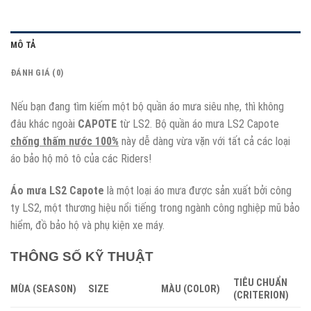
MÔ TẢ
ĐÁNH GIÁ (0)
Nếu bạn đang tìm kiếm một bộ quần áo mưa siêu nhẹ, thì không
đâu khác ngoài
CAPOTE
từ LS2. Bộ quần áo mưa LS2 Capote
chống thấm nước 100%
này dễ dàng vừa vặn với tất cả các loại
áo bảo hộ mô tô của các Riders!
Áo mưa LS2 Capote
là một loại áo mưa được sản xuất bởi công
ty LS2, một thương hiệu nổi tiếng trong ngành công nghiệp mũ bảo
hiểm, đồ bảo hộ và phụ kiện xe máy.
THÔNG SỐ KỸ THUẬT
TIÊU CHUẨN
MÙA (SEASON)
SIZE
MÀU (COLOR)
(CRITERION)