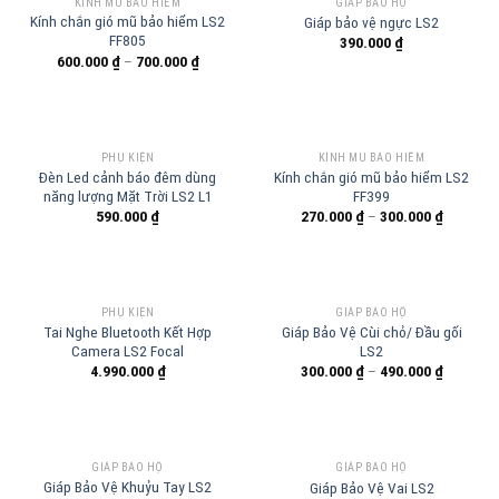
KÍNH MŨ BẢO HIỂM
GIÁP BẢO HỘ
Kính chắn gió mũ bảo hiểm LS2
Giáp bảo vệ ngực LS2
FF805
390.000
₫
600.000
₫
–
700.000
₫
PHỤ KIỆN
KÍNH MŨ BẢO HIỂM
Đèn Led cảnh báo đêm dùng
Kính chắn gió mũ bảo hiểm LS2
năng lượng Mặt Trời LS2 L1
FF399
590.000
₫
270.000
₫
–
300.000
₫
PHỤ KIỆN
GIÁP BẢO HỘ
Tai Nghe Bluetooth Kết Hợp
Giáp Bảo Vệ Cùi chỏ/ Đầu gối
Camera LS2 Focal
LS2
4.990.000
₫
300.000
₫
–
490.000
₫
GIÁP BẢO HỘ
GIÁP BẢO HỘ
Giáp Bảo Vệ Khuỷu Tay LS2
Giáp Bảo Vệ Vai LS2