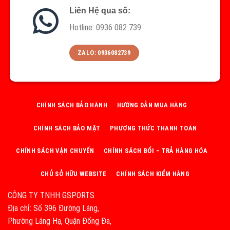
Liên Hệ qua số:
Hotline: 0936 082 739
ZALO: 0936082739
CHÍNH SÁCH BẢO HÀNH
HƯỚNG DẪN MUA HÀNG
CHÍNH SÁCH BẢO MẬT
PHƯƠNG THỨC THANH TOÁN
CHÍNH SÁCH VẬN CHUYỂN
CHÍNH SÁCH ĐỔI – TRẢ HÀNG HÓA
CHỦ SỞ HỮU WEBSITE
CHÍNH SÁCH KIỂM HÀNG
CÔNG TY TNHH GSPORTS
Địa chỉ: Số 396 Đường Láng,
Phường Láng Hạ, Quận Đống Đa,