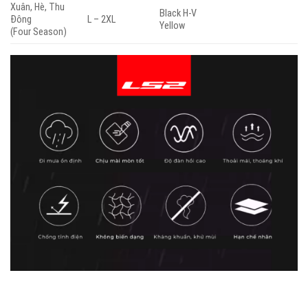
Xuân, Hè, Thu
Black H-V
Đông
L – 2XL
Yellow
(Four Season)