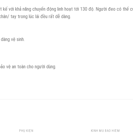
t kế với khả năng chuyển động linh hoạt tới 130 độ. Người đeo có thể cử
chân/ tay trong lúc lái đều rất dễ dàng.
 dàng vệ sinh.
bảo vệ an toàn cho người dùng.
PHỤ KIỆN
KÍNH MŨ BẢO HIỂM