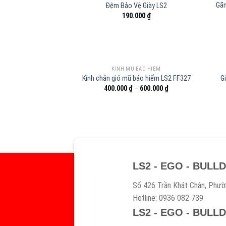
Găn
Đệm Bảo Vệ Giày LS2
190.000
₫
KÍNH MŨ BẢO HIỂM
Kính chắn gió mũ bảo hiểm LS2 FF327
G
400.000
₫
–
600.000
₫
LS2 - EGO - BULL
Số 426 Trần Khát Chân, Phườ
Hotline: 0936 082 739
LS2 - EGO - BULL