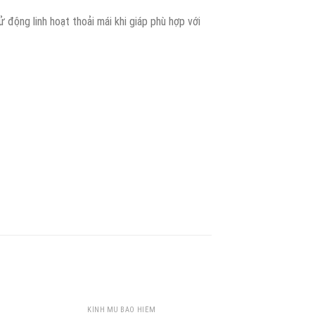
 động linh hoạt thoải mái khi giáp phù hợp với
KÍNH MŨ BẢO HIỂM