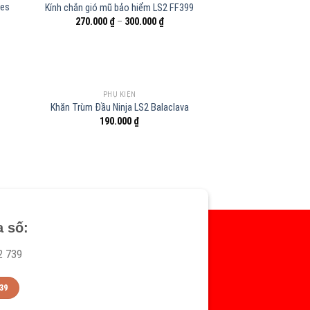
les
Kính chắn gió mũ bảo hiểm LS2 FF399
270.000
₫
–
300.000
₫
PHỤ KIỆN
Khăn Trùm Đầu Ninja LS2 Balaclava
190.000
₫
a số:
2 739
39