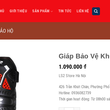
CHỦ
GIỚI THIỆU
SẢN PHẨM
TIN TỨC
LIÊN HỆ
BẢO HỘ
Giáp Bảo Vệ Kh
1.090.000
₫
LS2 Store Hà Nội
426 Trần Khát Chân, Phường Phố 
Hotline: 0936082739
Thời gian hoạt động: Từ 08h00 sá
Giáp Bảo Vệ Khuỷu Tay LS2 Fortr