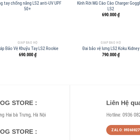
g tay chống nắng LS2 anti-UV UPF
Kính Rời Mũ Cào Cào Charger Gogg
50+
LS2
690.000
₫
GIÁP BẢO HỘ
GIÁP BẢO HỘ
iáp Bảo Vệ Khuỷu Tay LS2 Rookie
Đai bảo vệ lưng LS2 Koku Kidney
690.000
₫
790.000
₫
DOG STORE :
Liên Hệ qu
ng Hai bà Trưng, Hà Nội
Hotline: 0936 08
ZALO: 09360827
DOG STORE :