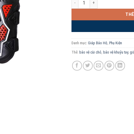
THÊ
Danh mục:
Giáp Bảo Hộ
,
Phụ Kiện
Thẻ:
bảo vệ cùi chỏ
,
bảo vệ khuỷu tay
,
gi