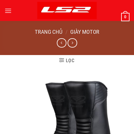
Bỏ
qua
0
nội
dung
TRANG CHỦ
/
GIÀY MOTOR
LỌC