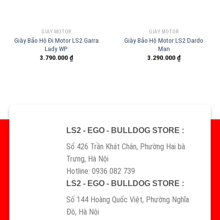
GIÀY MOTOR
GIÀY MOTOR
Giày Bảo Hộ Đi Motor LS2 Garra
Giày Bảo Hộ Motor LS2 Dardo
Lady WP
Man
3.790.000
₫
3.290.000
₫
LS2 - EGO - BULLDOG STORE :
Số 426 Trần Khát Chân, Phường Hai bà
Trưng, Hà Nội
Hotline: 0936 082 739
LS2 - EGO - BULLDOG STORE :
Số 144 Hoàng Quốc Việt, Phường Nghĩa
Đô, Hà Nội