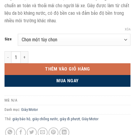
chuẩn an toàn và thoải mái cho người lái xe. Giày được làm từ chất
liệu da bò kháng nước, có độ bền cao và đảm bảo độ bền trong
nhiều môi trường khác nhau.
XÓA
Size
Giày Bảo Hộ Motor LS2 Urano Man số lượng
THÊM VÀO GIỎ HÀNG
MUA NGAY
Mã:
N/A
Danh mục:
Giày Motor
Thẻ:
giày bảo hộ
,
giày chống nước
,
giày đi phượt
,
Giày Motor