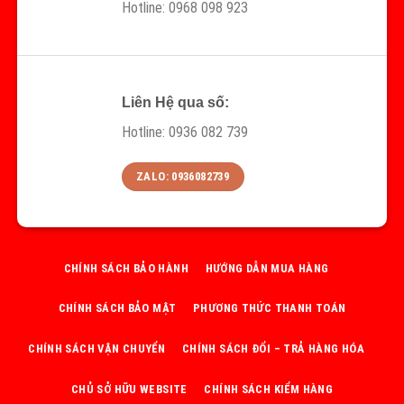
Hotline: 0968 098 923
Liên Hệ qua số:
Hotline: 0936 082 739
ZALO: 0936082739
CHÍNH SÁCH BẢO HÀNH
HƯỚNG DẪN MUA HÀNG
CHÍNH SÁCH BẢO MẬT
PHƯƠNG THỨC THANH TOÁN
CHÍNH SÁCH VẬN CHUYỂN
CHÍNH SÁCH ĐỔI – TRẢ HÀNG HÓA
CHỦ SỞ HỮU WEBSITE
CHÍNH SÁCH KIỂM HÀNG