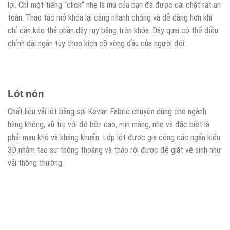
lợi. Chỉ một tiếng “click” nhẹ là mũ của bạn đã được cài chặt rất an
toàn. Thao tác mở khóa lại càng nhanh chóng và dễ dàng hơn khi
chỉ cần kéo thả phần dây ruy băng trên khóa. Dây quai có thể điều
chỉnh dài ngắn tùy theo kích cỡ vòng đầu của người đội.
Lót nón
Chất liệu vải lót bằng sợi Kevlar Fabric chuyên dùng cho ngành
hàng không, vũ trụ với độ bền cao, mịn màng, nhẹ và đặc biệt là
phải mau khô và kháng khuẩn. Lớp lót được gia công các ngấn kiểu
3D nhằm tạo sự thông thoáng và tháo rời được để giặt vệ sinh như
vải thông thường.