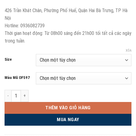
426 Trần Khát Chân, Phường Phố Huế, Quận Hai Bà Trưng, TP Hà
Nội
Hotline: 0936082739
Thời gian hoạt động: Từ 08h00 sáng đến 21h00 tối tất cả các ngày
trong tuần.
XÓA
Size
Màu Mũ OF597
Mũ Bảo Hiểm Hai Kính 3/4 LS2 OF597 Cabrio Carbon số lượng
THÊM VÀO GIỎ HÀNG
MUA NGAY