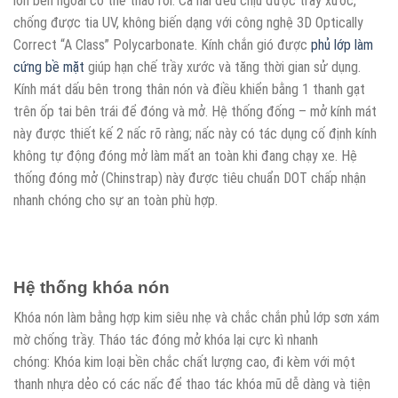
lớn bên ngoài có thể tháo rời. Cả hai đều chịu được trầy xước,
chống được tia UV, không biến dạng với công nghệ 3D Optically
Correct “A Class” Polycarbonate. Kính chắn gió được
phủ lớp làm
cứng bề mặt
giúp hạn chế trầy xước và tăng thời gian sử dụng.
Kính mát dấu bên trong thân nón và điều khiển bằng 1 thanh gạt
trên ốp tai bên trái để đóng và mở. Hệ thống đống – mở kính mát
này được thiết kế 2 nấc rõ ràng; nấc này có tác dụng cố định kính
không tự động đóng mở làm mất an toàn khi đang chạy xe. Hệ
thống đóng mở (Chinstrap) này được tiêu chuẩn DOT chấp nhận
nhanh chóng cho sự an toàn phù hợp.
Hệ thống khóa nón
Khóa nón làm bằng hợp kim siêu nhẹ và chắc chắn phủ lớp sơn xám
mờ chống trầy. Tháo tác đóng mở khóa lại cực kì nhanh
chóng: Khóa kim loại bền chắc chất lượng cao, đi kèm với một
thanh nhựa dẻo có các nấc để thao tác khóa mũ dễ dàng và tiện