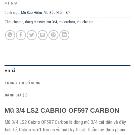
Mã:
N/A
Danh mục:
Mũ Bảo Hiểm
,
Mũ Bảo Hiểm 3/4
Thẻ:
classic
,
dang classic
,
mu 3/4
,
mu carbon
,
mu classic
MÔ TẢ
THÔNG TIN BỔ SUNG
ĐÁNH GIÁ (0)
Mũ 3/4 LS2 CABRIO OF597 CARBON
Mũ 3/4 LS2 Cabrio OF597 Carbon là dòng mũ 3/4 cải tiến và đầy
tinh tế, Cabrio vượt trội cả về mặt kỹ thuật, thẩm mỹ theo phong