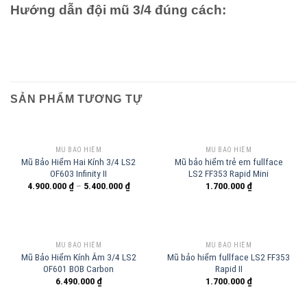
Hướng dẫn đội mũ 3/4 đúng cách:
SẢN PHẨM TƯƠNG TỰ
MŨ BẢO HIỂM
MŨ BẢO HIỂM
Mũ Bảo Hiểm Hai Kính 3/4 LS2
Mũ bảo hiểm trẻ em fullface
OF603 Infinity II
LS2 FF353 Rapid Mini
4.900.000
₫
–
5.400.000
₫
1.700.000
₫
MŨ BẢO HIỂM
MŨ BẢO HIỂM
Mũ Bảo Hiểm Kính Âm 3/4 LS2
Mũ bảo hiểm fullface LS2 FF353
OF601 BOB Carbon
Rapid II
6.490.000
₫
1.700.000
₫