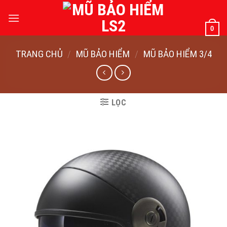
Bỏ
qua
0
nội
dung
TRANG CHỦ
/
MŨ BẢO HIỂM
/
MŨ BẢO HIỂM 3/4
LỌC