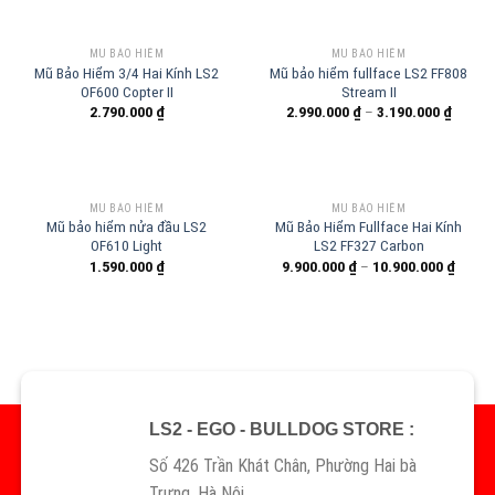
MŨ BẢO HIỂM
MŨ BẢO HIỂM
Mũ Bảo Hiểm 3/4 Hai Kính LS2
Mũ bảo hiểm fullface LS2 FF808
OF600 Copter II
Stream II
2.790.000
₫
2.990.000
₫
–
3.190.000
₫
MŨ BẢO HIỂM
MŨ BẢO HIỂM
Mũ bảo hiểm nửa đầu LS2
Mũ Bảo Hiểm Fullface Hai Kính
OF610 Light
LS2 FF327 Carbon
1.590.000
₫
9.900.000
₫
–
10.900.000
₫
LS2 - EGO - BULLDOG STORE :
Số 426 Trần Khát Chân, Phường Hai bà
Trưng, Hà Nội