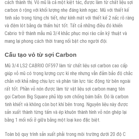
cách thành thị. Vỏ mũ là cả một kiệt tác, được làm từ chất liệu sợi
carbon ô rộng với khối lượng nhẹ đáng kinh ngạc. Mũ với thiết kế
tinh xảo trong từng chi tiết, như kính mát với thiết kế 2 nấc rõ ràng
và đệm lót bằng da thấm hút tốt. Tất cả những điều đó khiến
Cabrio trở thành mẫu mũ 3/4 khắc phục mọi rào cản kỹ thuật và
mang lại phong cách thời trang nổi bật cho người đội.
Cấu tạo vỏ từ sợi Carbon
Mũ 3/4 LS2 CABRIO OF597 làm từ chất liệu sợi carbon cao cấp
giúp vỏ mũ có trọng lượng cực kì nhẹ nhưng vẫn đảm bảo độ chắc
chắn với khả năng chịu lực và phân tán lực tác động từ bên ngoài
rất tốt. Phần vỏ nón được làm từ vật liệu sợi carbon mang tên
gọi Carbon Big Square phủ lớp sơn chống bám bẩn. Đó là carbon
tinh khiết và không còn bọt khí bên trong. Nguyên liệu này được
sản xuất thành từng tấm và ép khuôn thành hình vỏ nón ghép lại
bằng 1 mối nối ở giữa bằng một loại keo đặc biệt.
Toàn bộ quy trình sản xuất phải trong môi trường dưới 20 độ C