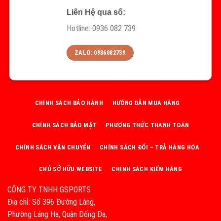
Liên Hệ qua số:
Hotline: 0936 082 739
ZALO: 0936082739
CHÍNH SÁCH BẢO HÀNH
HƯỚNG DẪN MUA HÀNG
CHÍNH SÁCH BẢO MẬT
PHƯƠNG THỨC THANH TOÁN
CHÍNH SÁCH VẬN CHUYỂN
CHÍNH SÁCH ĐỔI – TRẢ HÀNG HÓA
CHỦ SỞ HỮU WEBSITE
CHÍNH SÁCH KIỂM HÀNG
CÔNG TY TNHH GSPORTS
Địa chỉ: Số 396 Đường Láng,
Phường Láng Hạ, Quận Đống Đa,