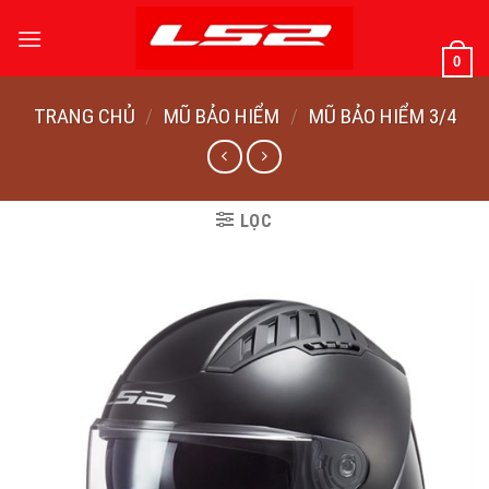
Bỏ
qua
0
nội
dung
TRANG CHỦ
/
MŨ BẢO HIỂM
/
MŨ BẢO HIỂM 3/4
LỌC