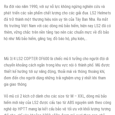
Ra đời vào năm 1990, với sự nỗ lực không ngừng nghiên cứu và
phát triển các sản phẩm chất lượng cho các giải đua. LS2 Helmets
đã trở thành một thương hiệu nón uy tín của Tây Ban Nha. Ra mắt
thị trường Việt Nam với các dòng mũ bảo hiểm, hiện nay LS2 đã có
thêm, vững chắc trên nền tảng tạo nên các chuẩn mực về đồ bảo
hộ như Mũ bảo hiểm, găng tay, đồ báo hộ, phụ kiện,…
Mũ 3/4 LS2 COPTER OF600 là chiếc mũ lí tưởng cho người đội di
chuyển khoảng cách ngắn trong khu vực nội ô thành phố. Mũ được
thiết kế hướng tới sự năng động, thoải mái và thông thoáng khí,
đem đến cho người dùng những trải nghiệm ưng ý nhất khi tham
gia giao thông.
Vỏ mũ có 2 kích cỡ dành cho các size từ M – XXL, dòng mũ bảo
hiểm mới này của LS2 được cấu tạo từ ABS nguyên sinh theo công
nghệ ép HPTT mang lại kết cấu bảo vệ tối ưu với khối lượng tương