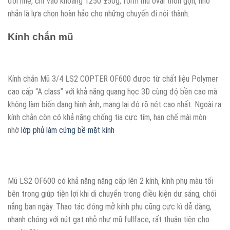
đối nhẹ, chỉ vào khoảng 1250 ±50g, form mũ oval thon gọn, nhỏ
nhắn là lựa chọn hoàn hảo cho những chuyến đi nội thành.
Kính chắn mũ
Kính chắn Mũ 3/4 LS2 COPTER OF600 được từ chất liệu Polymer
cao cấp “A class” với khả năng quang học 3D cùng độ bền cao mà
không làm biến dạng hình ảnh, mang lại độ rõ nét cao nhất. Ngoài ra
kính chắn còn có khả năng chống tia cực tím, hạn chế mài mòn
nhờ
lớp phủ làm cứng bề mặt kính
Mũ LS2 OF600 có khả năng nâng cấp lên 2 kính, kính phụ màu tối
bên trong giúp tiện lợi khi di chuyển trong điều kiện dư sáng, chói
nắng ban ngày. Thao tác đóng mở kính phụ cũng cực kì dễ dàng,
nhanh chóng với nút gạt nhỏ như mũ fullface, rất thuận tiện cho