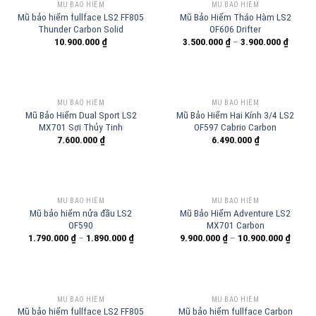
MŨ BẢO HIỂM
MŨ BẢO HIỂM
Mũ bảo hiểm fullface LS2 FF805
Mũ Bảo Hiểm Tháo Hàm LS2
Thunder Carbon Solid
OF606 Drifter
10.900.000
₫
3.500.000
₫
–
3.900.000
₫
MŨ BẢO HIỂM
MŨ BẢO HIỂM
Mũ Bảo Hiểm Dual Sport LS2
Mũ Bảo Hiểm Hai Kính 3/4 LS2
MX701 Sợi Thủy Tinh
OF597 Cabrio Carbon
7.600.000
₫
6.490.000
₫
MŨ BẢO HIỂM
MŨ BẢO HIỂM
Mũ bảo hiểm nửa đầu LS2
Mũ Bảo Hiểm Adventure LS2
OF590
MX701 Carbon
1.790.000
₫
–
1.890.000
₫
9.900.000
₫
–
10.900.000
₫
MŨ BẢO HIỂM
MŨ BẢO HIỂM
Mũ bảo hiểm fullface LS2 FF805
Mũ bảo hiểm fullface Carbon