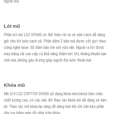
người đội
Lót mũ
Phần lót mũ LS2 OF600 có thể tháo rời và vệ sinh cách dễ dàng
giữ cho lót luôn sạch sẽ. Phần đệm 2 bên má được cắt gọt theo
công nghệ laser 3D đảm bảo ôm sát vừa vặn. Ngoài ra lót được
may bằng vải cao cấp có khả năng thấm hút tốt, kháng khuẩn hạn
chế mùi, không gây dị ứng giúp người đội luôn thoải mái.
Khóa mũ
Mũ 3/4 LS2 COPTER OF600 sử dụng khóa microlock bền chắc
chất lượng cao, có các nấc để thao tác khóa mũ dễ dàng và tiện
lợi. Thao tác mở khóa lại càng dễ dàng hơn khi chỉ cần kéo phần
dây ruy băng màu đỏ phía trên khóa.