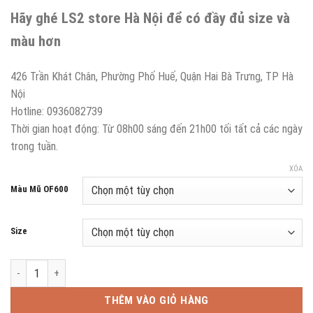
Hãy ghé LS2 store Hà Nội để có đầy đủ size và
màu hơn
426 Trần Khát Chân, Phường Phố Huế, Quận Hai Bà Trưng, TP Hà
Nội
Hotline: 0936082739
Thời gian hoạt động: Từ 08h00 sáng đến 21h00 tối tất cả các ngày
trong tuần.
XÓA
Màu Mũ OF600
Size
Mũ Bảo Hiểm 3/4 Hai Kính LS2 OF600 Copter II số lượng
THÊM VÀO GIỎ HÀNG